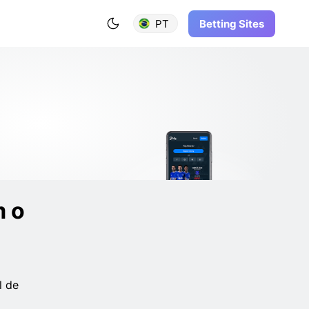
Betting Sites
PT
m o
l de