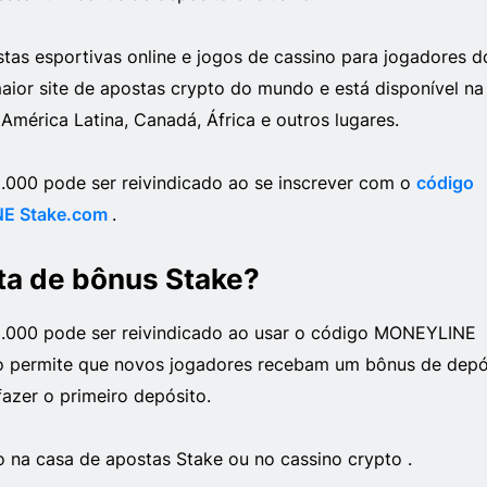
tas esportivas online e jogos de cassino para jogadores d
aior site de apostas crypto do mundo e está disponível na
 América Latina, Canadá, África e outros lugares.
000 pode ser reivindicado ao se inscrever com o
código
NE Stake.com
.
rta de bônus Stake?
.000 pode ser reivindicado ao usar o código MONEYLINE
o permite que novos jogadores recebam um bônus de depó
fazer o primeiro depósito.
 na casa de apostas Stake ou no cassino crypto .