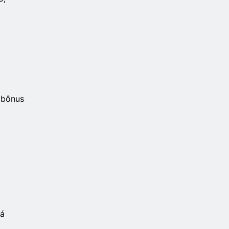
 bônus
rá