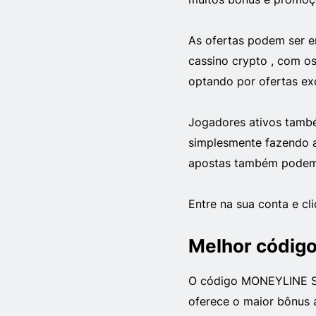
As ofertas podem ser e
cassino crypto , com o
optando por ofertas ex
Jogadores ativos tamb
simplesmente fazendo a
apostas também podem 
Entre na sua conta e cl
Melhor código
O código MONEYLINE Sta
oferece o maior bônus a