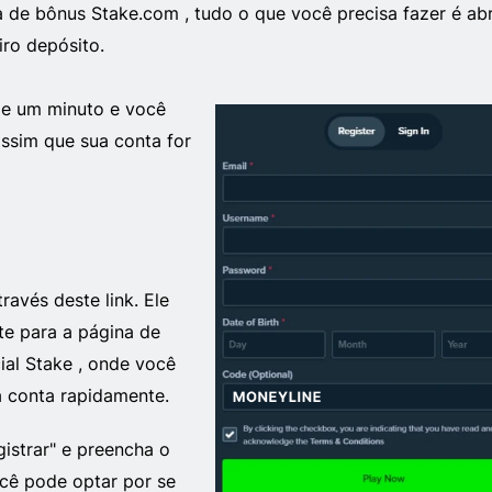
ta de bônus Stake.com , tudo o que você precisa fazer é ab
iro depósito.
de um minuto e você
ssim que sua conta for
través deste link. Ele
te para a página de
cial Stake , onde você
 conta rapidamente.
istrar" e preencha o
ocê pode optar por se