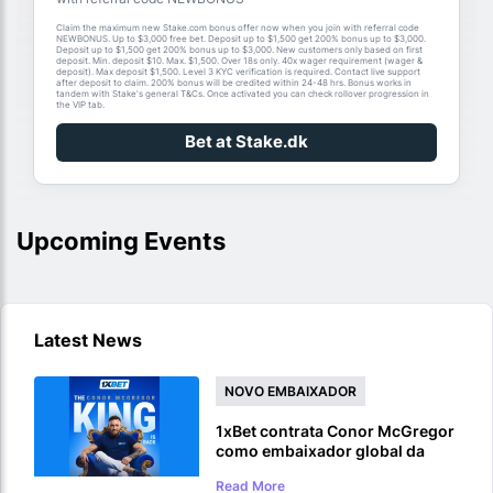
Claim the maximum new Stake.com bonus offer now when you join with referral code
NEWBONUS. Up to $3,000 free bet. Deposit up to $1,500 get 200% bonus up to $3,000.
Deposit up to $1,500 get 200% bonus up to $3,000. New customers only based on first
deposit. Min. deposit $10. Max. $1,500. Over 18s only. 40x wager requirement (wager &
deposit). Max deposit $1,500. Level 3 KYC verification is required. Contact live support
after deposit to claim. 200% bonus will be credited within 24-48 hrs. Bonus works in
tandem with Stake's general T&Cs. Once activated you can check rollover progression in
the VIP tab.
Bet at Stake.dk
Upcoming Events
Latest News
NOVO EMBAIXADOR
1xBet contrata Conor McGregor
como embaixador global da
marca antes de seu retorno UFC
Read More