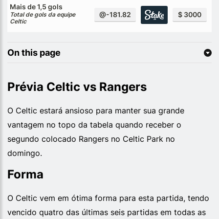
Mais de 1,5 gols
@-181.82
$ 3000
Total de gols da equipe
Celtic
On this page
Prévia Celtic vs Rangers
O Celtic estará ansioso para manter sua grande
vantagem no topo da tabela quando receber o
segundo colocado Rangers no Celtic Park no
domingo.
Forma
O Celtic vem em ótima forma para esta partida, tendo
vencido quatro das últimas seis partidas em todas as