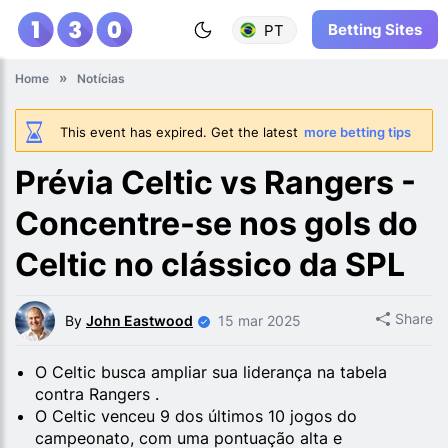
Betting Sites
PT
Home
Notícias
This event has expired. Get the latest
more betting tips
Prévia Celtic vs Rangers -
Concentre-se nos gols do
Celtic no clássico da SPL
Share
By
John Eastwood
15 mar 2025
O Celtic busca ampliar sua liderança na tabela
contra Rangers .
O Celtic venceu 9 dos últimos 10 jogos do
campeonato, com uma pontuação alta e