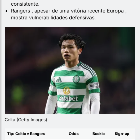
consistente.
Rangers , apesar de uma vitória recente Europa ,
mostra vulnerabilidades defensivas.
Celta (Getty Images)
Tip: Celtic v Rangers
Odds
Bookie
Sign-up