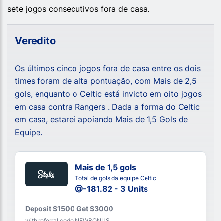
sete jogos consecutivos fora de casa.
Veredito
Os últimos cinco jogos fora de casa entre os dois
times foram de alta pontuação, com Mais de 2,5
gols, enquanto o Celtic está invicto em oito jogos
em casa contra Rangers . Dada a forma do Celtic
em casa, estarei apoiando Mais de 1,5 Gols de
Equipe.
Mais de 1,5 gols
Total de gols da equipe Celtic
@-181.82 - 3 Units
Deposit $1500 Get $3000
with referral code NEWBONUS