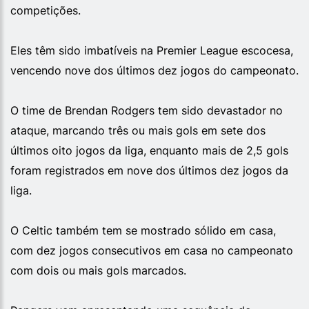
competições.
Eles têm sido imbatíveis na Premier League escocesa,
vencendo nove dos últimos dez jogos do campeonato.
O time de Brendan Rodgers tem sido devastador no
ataque, marcando três ou mais gols em sete dos
últimos oito jogos da liga, enquanto mais de 2,5 gols
foram registrados em nove dos últimos dez jogos da
liga.
O Celtic também tem se mostrado sólido em casa,
com dez jogos consecutivos em casa no campeonato
com dois ou mais gols marcados.