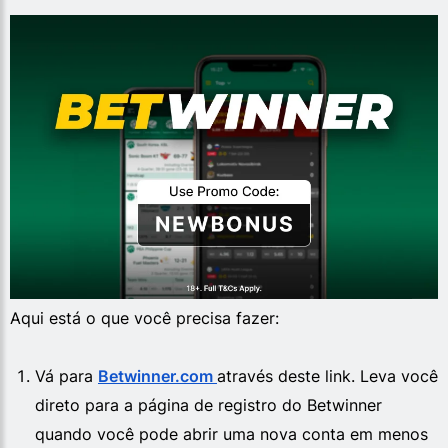
Aqui está o que você precisa fazer:
Vá para
Betwinner.com
através deste link. Leva você
direto para a página de registro do Betwinner
quando você pode abrir uma nova conta em menos