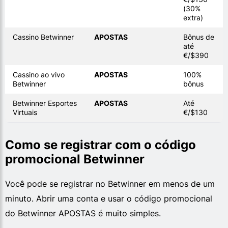
(30%
extra)
Cassino Betwinner
APOSTAS
Bônus de
até
€/$390
Cassino ao vivo
APOSTAS
100%
Betwinner
bônus
Betwinner Esportes
APOSTAS
Até
Virtuais
€/$130
Como se registrar com o código
promocional Betwinner
Você pode se registrar no Betwinner em menos de um
minuto. Abrir uma conta e usar o código promocional
do Betwinner APOSTAS é muito simples.