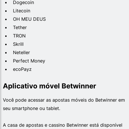
Dogecoin
Litecoin
OH MEU DEUS
Tether
TRON
Skrill
Neteller
Perfect Money
ecoPayz
Aplicativo móvel Betwinner
Você pode acessar as apostas móveis do Betwinner em
seu smartphone ou tablet.
A casa de apostas e cassino Betwinner está disponível