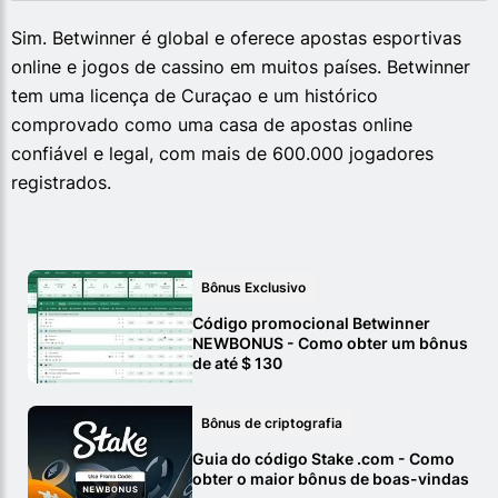
Sim. Betwinner é global e oferece apostas esportivas
online e jogos de cassino em muitos países. Betwinner
tem uma licença de Curaçao e um histórico
comprovado como uma casa de apostas online
confiável e legal, com mais de 600.000 jogadores
registrados.
Bônus Exclusivo
Código promocional Betwinner
NEWBONUS - Como obter um bônus
de até $ 130
Bônus de criptografia
Guia do código Stake .com - Como
obter o maior bônus de boas-vindas