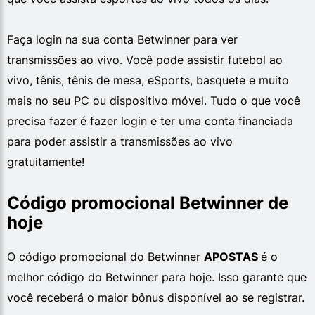
Faça login na sua conta Betwinner para ver
transmissões ao vivo. Você pode assistir futebol ao
vivo, tênis, tênis de mesa, eSports, basquete e muito
mais no seu PC ou dispositivo móvel. Tudo o que você
precisa fazer é fazer login e ter uma conta financiada
para poder assistir a transmissões ao vivo
gratuitamente!
Código promocional Betwinner de
hoje
O código promocional do Betwinner
APOSTAS
é o
melhor código do Betwinner para hoje. Isso garante que
você receberá o maior bônus disponível ao se registrar.