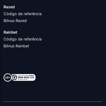
Razed
Código de referência
Bônus Razed
Rainbet
Código de referência
Bônus Rainbet