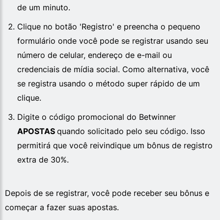
de um minuto.
Clique no botão 'Registro' e preencha o pequeno
formulário onde você pode se registrar usando seu
número de celular, endereço de e-mail ou
credenciais de mídia social. Como alternativa, você
se registra usando o método super rápido de um
clique.
Digite o código promocional do Betwinner
APOSTAS
quando solicitado pelo seu código. Isso
permitirá que você reivindique um bônus de registro
extra de 30%.
Depois de se registrar, você pode receber seu bônus e
começar a fazer suas apostas.