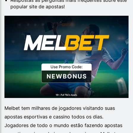
Respostas às perguntas mais frequentes sobre este
popular site de apostas!
Melbet tem milhares de jogadores visitando suas
apostas esportivas e cassino todos os dias.
Jogadores de todo o mundo estão fazendo apostas