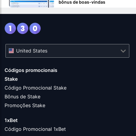
bônus de boas-vindas
United States
Códigos promocionais
Stake
Código Promocional Stake
Bônus de Stake
Promoções Stake
1xBet
Código Promocional 1xBet