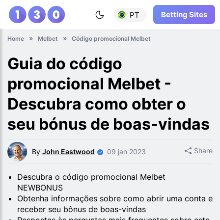
Betting Sites
PT
Home
Melbet
Código promocional Melbet
Guia do código
promocional Melbet -
Descubra como obter o
seu bónus de boas-vindas
Share
By
John Eastwood
09 jan 2023
Descubra o código promocional Melbet
NEWBONUS
Obtenha informações sobre como abrir uma conta e
receber seu bônus de boas-vindas