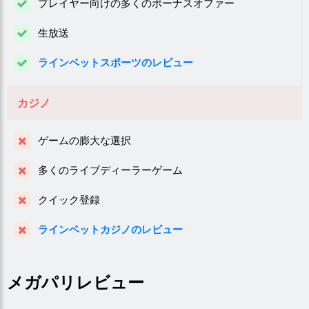
プレイヤー向けの多くのボーナスオファー
生放送
ラインベットスポーツのレビュー
カジノ
ゲームの膨大な選択
多くのライブディーラーゲーム
クイック登録
ラインベットカジノのレビュー
メガパリレビュー