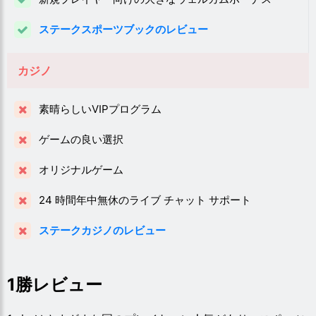
ステークスポーツブックのレビュー
カジノ
素晴らしいVIPプログラム
ゲームの良い選択
オリジナルゲーム
24 時間年中無休のライブ チャット サポート
ステークカジノのレビュー
1勝レビュー