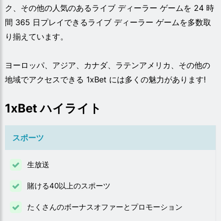
ク、その他の人気のあるライブ ディーラー ゲームを 24 時
間 365 日プレイできるライブ ディーラー ゲームを多数取
り揃えています。
ヨーロッパ、アジア、カナダ、ラテンアメリカ、その他の
地域でアクセスできる 1xBet には多くの魅力があります!
1xBet ハイライト
スポーツ
生放送
賭ける40以上のスポーツ
たくさんのボーナスオファーとプロモーション