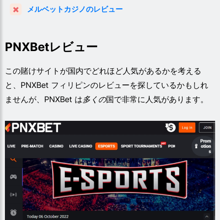
メルベットカジノのレビュー
PNXBetレビュー
この賭けサイトが国内でどれほど人気があるかを考える
と、PNXBet フィリピンのレビューを探しているかもしれ
ませんが、PNXBet は
多くの
国で非常に人気があります。