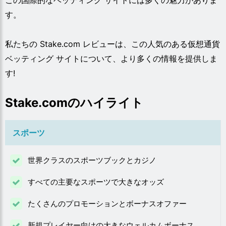
この国際的なベッティング サイトには多くの魅力がありま
す。
私たちの Stake.com レビューは、この人気のある仮想通貨
ベッティング サイトについて、より多くの情報を提供しま
す!
Stake.comのハイライト
スポーツ
世界クラスのスポーツブックとカジノ
すべての主要なスポーツで大きなオッズ
たくさんのプロモーションとボーナスオファー
新規プレイヤー向けの大きなウェルカムボーナス