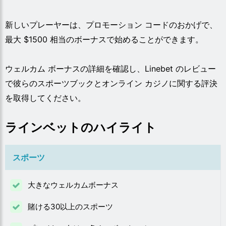
新しいプレーヤーは、プロモーション コードのおかげで、
最大 $1500 相当のボーナスで始めることができます。
ウェルカム ボーナスの詳細を確認し、Linebet のレビュー
で彼らのスポーツブックとオンライン カジノに関する評決
を取得してください。
ラインベットのハイライト
スポーツ
大きなウェルカムボーナス
賭ける30以上のスポーツ