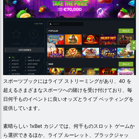
スポーツブックにはライブ ストリーミングがあり、40 を
超えるさまざまなスポーツへの賭けを受け付けており、毎
日何千ものイベントに良いオッズとライブ ベッティングを
提供しています。
素晴らしい 1xBet カジノでは、何千ものスロット ゲームか
ら選択できるほか、ライブ ルーレット、ブラックジャッ