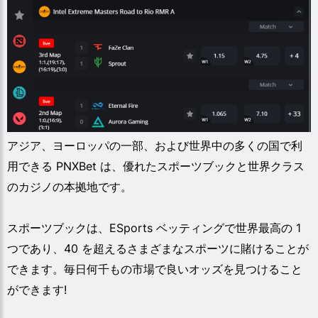
アジア、ヨーロッパの一部、および世界中の多くの国で利
用できる PNXBet は、優れたスポーツブックと世界クラス
のカジノの本拠地です。
スポーツブックは、ESports ベッティングで世界最高の 1
つであり、40 を超えるさまざまなスポーツに賭けることが
できます。毎日何千もの市場で良いオッズを見つけること
ができます!