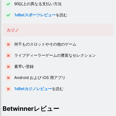
90以上の異なる支払い方法
1xBetスポーツレビュー
を読む
カジノ
何千ものスロットやその他のゲーム
ライブディーラーゲームの豊富なセレクション
素早い登録
Android および iOS 用アプリ
1xBetカジノレビュー
を読む
Betwinnerレビュー