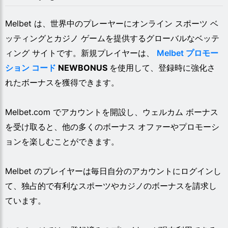
Melbet は、世界中のプレーヤーにオンライン スポーツ ベ
ッティングとカジノ ゲームを提供するグローバルなベッテ
ィング サイトです。新規プレイヤーは、
Melbet プロモー
ション コード
NEWBONUS
を使用して、登録時に強化さ
れたボーナスを獲得できます。
Melbet.com でアカウントを開設し、ウェルカム ボーナス
を受け取ると、他の多くのボーナス オファーやプロモーシ
ョンを楽しむことができます。
Melbet のプレイヤーは毎日自分のアカウントにログインし
て、独占的で有利なスポーツやカジノのボーナスを請求し
ています。