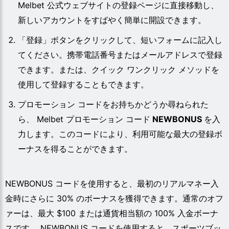
Melbet 公式ウェブサイトの登録ページに直接移動し、
新しいアカウントをすばやく簡単に開設できます。
「登録」ボタンをクリックして、短いフォームに記入し
てください。携帯電話番号またはメールアドレスで登録
できます。または、クイック ワンクリック メソッドを
使用して登録することもできます。
プロモーション コードをお持ちかどうか尋ねられた
ら、 Melbet プロモーション コード
NEWBONUS
を入
力します。このコードにより、利用可能な最大の登録ボ
ーナスを得ることができます。
NEWBONUS コードを使用すると、最初のリアルマネー入
金時にさらに 30% のボーナスを獲得できます。通常のオフ
ァーは、最大 $100 または通貨相当額の 100% 入金ボーナ
スです。 NEWBONUS コードを使用すると、スポーツブッ