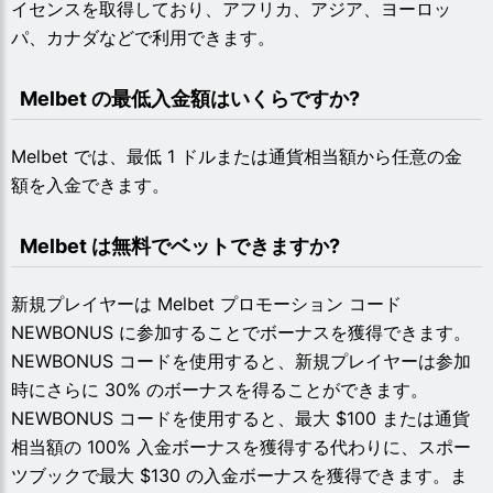
イセンスを取得しており、アフリカ、アジア、ヨーロッ
パ、カナダなどで利用できます。
  Melbet の最低入金額はいくらですか?
Melbet では、最低 1 ドルまたは通貨相当額から任意の金
額を入金できます。
  Melbet は無料でベットできますか?
新規プレイヤーは Melbet プロモーション コード
NEWBONUS に参加することでボーナスを獲得できます。
NEWBONUS コードを使用すると、新規プレイヤーは参加
時にさらに 30% のボーナスを得ることができます。
NEWBONUS コードを使用すると、最大 $100 または通貨
相当額の 100% 入金ボーナスを獲得する代わりに、スポー
ツブックで最大 $130 の入金ボーナスを獲得できます。ま