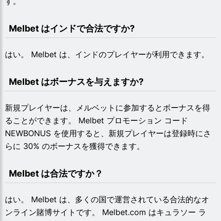
す。
  Melbet はインドで合法ですか?
はい。 Melbet は、インドのプレイヤーが利用できます。
  Melbet はボーナスを与えますか?
新規プレイヤーは、メルベットに参加するとボーナスを得
ることができます。 Melbet プロモーション コード
NEWBONUS を使用すると、新規プレイヤーは登録時にさ
らに 30% のボーナスを獲得できます。
  Melbet は合法ですか？
はい。 Melbet は、多くの国で運営されている合法的なオ
ンライン賭博サイトです。 Melbet.com はキュラソー ラ