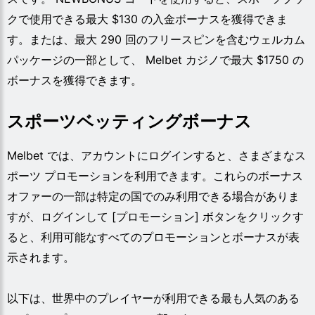
クで使用できる最大 $130 の入金ボーナスを獲得できま
す。または、最大 290 回のフリースピンを含むウェルカム
パッケージの一部として、 Melbet カジノで最大 $1750 の
ボーナスを獲得できます。
スポーツベッティングボーナス
Melbet では、アカウントにログインすると、さまざまなス
ポーツ プロモーションを利用できます。これらのボーナス
オファーの一部は特定の国でのみ利用できる場合がありま
すが、ログインして [プロモーション] ボタンをクリックす
ると、利用可能なすべてのプロモーションとボーナスが表
示されます。
以下は、世界中のプレイヤーが利用できる最も人気のある