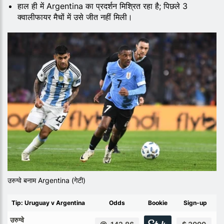
हाल ही में Argentina का प्रदर्शन मिश्रित रहा है; पिछले 3
क्वालीफायर मैचों में उसे जीत नहीं मिली।
उरुग्वे बनाम Argentina (गेटी)
Tip: Uruguay v Argentina
Odds
Bookie
Sign-up
उरुग्वे