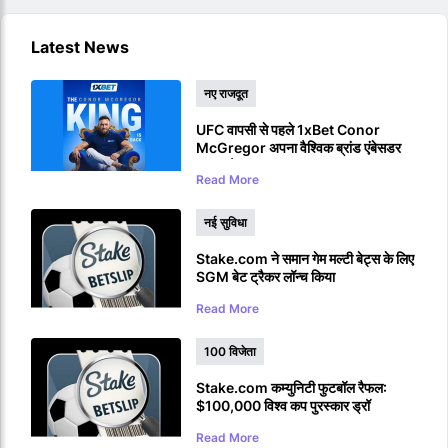
Latest News
नए राजदूत
UFC वापसी से पहले 1xBet Conor
McGregor अपना वैश्विक ब्रांड एंबेसडर
बनाया है।
Read More
नई सुविधा
Stake.com ने समान गेम मल्टी बेट्स के लिए
SGM बेट ट्रैकर लॉन्च किया
Read More
100 विजेता
Stake.com कम्युनिटी फुटबॉल रैफल:
$100,000 विश्व कप पुरस्कार ड्रॉ
Read More