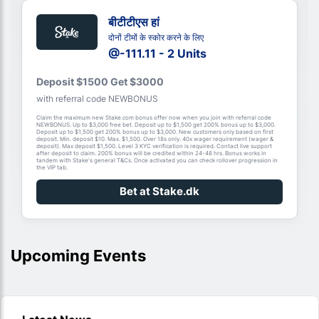
बीटीटीएस हां
दोनों टीमों के स्कोर करने के लिए
@-111.11 - 2 Units
Deposit $1500 Get $3000
with referral code NEWBONUS
Claim the maximum new Stake.com bonus offer now when you join with referral code
NEWBONUS. Up to $3,000 free bet. Deposit up to $1,500 get 200% bonus up to $3,000.
Deposit up to $1,500 get 200% bonus up to $3,000. New customers only based on first
deposit. Min. deposit $10. Max. $1,500. Over 18s only. 40x wager requirement (wager &
deposit). Max deposit $1,500. Level 3 KYC verification is required. Contact live support
after deposit to claim. 200% bonus will be credited within 24-48 hrs. Bonus works in
tandem with Stake's general T&Cs. Once activated you can check rollover progression in
the VIP tab.
Bet at Stake.dk
Upcoming Events