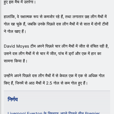
हुए इस मैच में उतरेगा।
हालांकि, वे रक्षात्मक रूप से कमजोर रहे हैं, तथा लगातार छह लीग मैचों में
गोल खा चुके हैं, जबकि उनके पिछले दस लीग मैचों में से सात में दोनों टीमों
ने गोल खाए हैं।
David Moyes टीम अपने पिछले चार लीग मैचों में जीत से वंचित रही है,
उसने दस लीग मैचों में से चार में जीत, पांच में ड्रॉ और एक में हार का
सामना किया है।
उन्होंने अपने पिछले दस लीग मैचों में से केवल एक में एक से अधिक गोल
किए हैं, जिनमें से आठ मैचों में 2.5 गोल से कम गोल हुए हैं।
निर्णय
Liverpool Everton के खिलाफ अपने पिछले तीन Premier