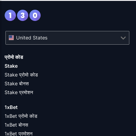
United States
प्रोमो कोड
Stake
Stake प्रोमो कोड
Stake बोनस
Stake प्रमोशन
1xBet
1xBet प्रोमो कोड
1xBet बोनस
1xBet प्रमोशन