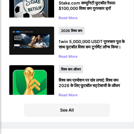
Stake.com कम्युनिटी फुटबॉल रैफल:
$100,000 विश्व कप पुरस्कार ड्रॉ
Read More
2026 विश्व कप
1win 5,000,000 USDT पुरस्कार पूल के
साथ फुटबॉल विश्व कप टूर्नामेंट लॉन्च किया।
Read More
विश्व कप ऑफर
विश्व कप प्रमोशन पर दांव लगाएं: विश्व कप
2026 के लिए फुटबॉल सट्टेबाजी के ऑफर
Read More
See All