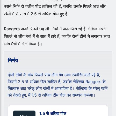
उसने सिर्फ दो क्लीन शीट हासिल की हैं, जबकि उसके पिछले आठ लीग
खेलों में से सात में 2.5 से अधिक गोल हुए हैं।
Rangers अपने पिछले छह लीग मैचों में अपराजित रहे हैं, लेकिन अपने
पिछले नौ लीग मैचों में से सात में हारे हैं, जबकि दोनों टीमों ने लगातार सात
लीग मैचों में गोल किया है।
निर्णय
दोनों टीमों के बीच पिछले पांच लीग गेम उच्च स्कोरिंग वाले रहे हैं,
जिसमें 2.5 से अधिक गोल शामिल हैं, जबकि सेल्टिक Rangers के
खिलाफ आठ घरेलू लीग खेलों में अपराजित है। सेल्टिक के घरेलू फॉर्म
को देखते हुए, मैं 1.5 से अधिक टीम गोल का समर्थन करूंगा।
1.5 से अधिक गोल