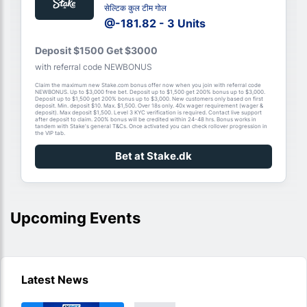
सेल्टिक कुल टीम गोल
@-181.82 - 3 Units
Deposit $1500 Get $3000
with referral code NEWBONUS
Claim the maximum new Stake.com bonus offer now when you join with referral code
NEWBONUS. Up to $3,000 free bet. Deposit up to $1,500 get 200% bonus up to $3,000.
Deposit up to $1,500 get 200% bonus up to $3,000. New customers only based on first
deposit. Min. deposit $10. Max. $1,500. Over 18s only. 40x wager requirement (wager &
deposit). Max deposit $1,500. Level 3 KYC verification is required. Contact live support
after deposit to claim. 200% bonus will be credited within 24-48 hrs. Bonus works in
tandem with Stake's general T&Cs. Once activated you can check rollover progression in
the VIP tab.
Bet at Stake.dk
Upcoming Events
Latest News