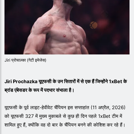
Jiri प्रोचाज़्का (गेटी इमेजेस)
Jiri Prochazka यूएफसी के उन सितारों में से एक हैं जिन्होंने 1xBet के
ब्रांड एंबेसडर के रूप में पदभार संभाला है।
यूएफसी के पूर्व लाइट-हेवीवेट चैंपियन इस सप्ताहांत (11 अप्रैल, 2026)
को यूएफसी 327 में मुख्य मुकाबले से कुछ ही दिन पहले 1xBet टीम में
शामिल हुए हैं, क्योंकि वह दो बार के चैंपियन बनने की कोशिश कर रहे हैं।