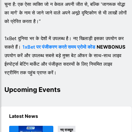
चुना है: एक ऐसा व्यक्ति जो न केवल अपनी जीत से, बल्कि 'जागरूक योद्धा
का मार्ग' के नाम से जाने जाने वाले अपने अनूठे दृष्टिकोण से भी लाखों लोगों
को प्रेरित करता है।”
1xBet दुनिया भर के देशों में उपलब्ध है। नए खिलाड़ी इसका उपयोग कर
सकते हैं।
1xBet पर पंजीकरण करते समय प्रोमो कोड
NEWBONUS
उपयोग करें और उपलब्ध सबसे बड़े मुफ्त बेट ऑफर के साथ-साथ लाइव
ईस्पोर्ट्स बेटिंग मार्केट और पंजीकृत सदस्यों के लिए नियमित लाइव
स्ट्रीमिंग तक पहुंच प्राप्त करें।
Upcoming Events
Latest News
नए राजदूत