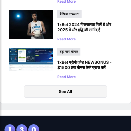
Read More
वैश्विक सफलता
1xBet 2024 में सफलता मिली है और
2025 में और वृद्धि की उम्मीद है
Read More
बड़ा जमा बोनस
1xBet प्रोमो कोड NEWBONUS -
$1500 तक बोनस कैसे प्राप्त करें
Read More
See All