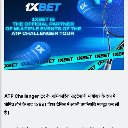
ATP Challenger टूर के आधिकारिक सट्टेबाजी भागीदार के रूप में
घोषित होने के बाद 1xBet विश्व टेनिस में अपनी उपस्थिति मजबूत कर ली
है।