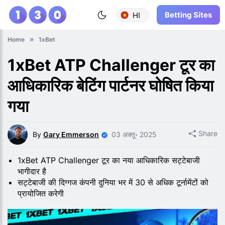
Betting Sites
HI
Home
1xBet
1xBet ATP Challenger टूर का
आधिकारिक बेटिंग पार्टनर घोषित किया
गया
Share
By
Gary Emmerson
03 अक्तू॰ 2025
1xBet ATP Challenger टूर का नया आधिकारिक सट्टेबाजी
भागीदार है
सट्टेबाजी की दिग्गज कंपनी दुनिया भर में 30 से अधिक टूर्नामेंटों को
प्रायोजित करेगी