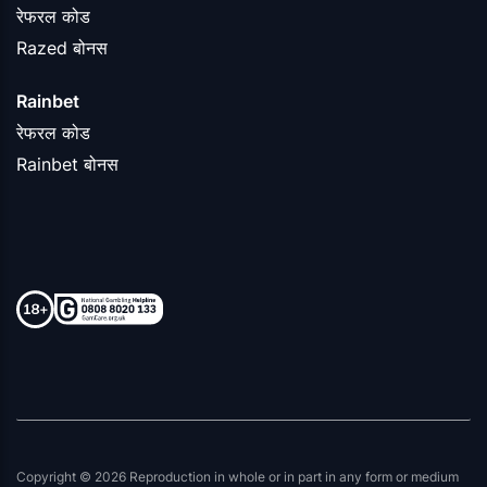
रेफरल कोड
Razed बोनस
Rainbet
रेफरल कोड
Rainbet बोनस
Copyright © 2026 Reproduction in whole or in part in any form or medium