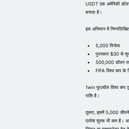
USDT एक अमेरिकी डॉलर से 
बनाता है।
इस अभियान में निम्नलिखित
5,000 विजेता
पुरस्कार $30 से शु
500,000 डॉलर तक क
FIFA विश्व कप के ल
1win फुटबॉल विश्व कप टूर
राशि है।
दूसरा, इसमें 5,000 जीतने
प्रवेश शुल्क भी कम है