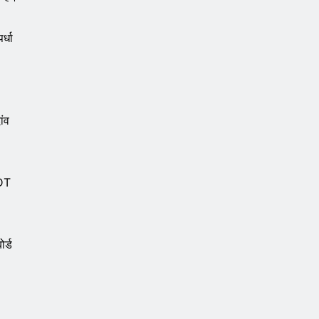
र्धा
ंव
SDT
र्ड