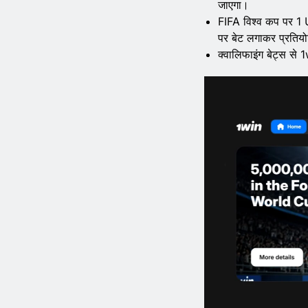
जाएगा।
FIFA विश्व कप पर 1 
पर बेट लगाकर प्रतियोगि
क्वालिफाइंग बेट्स से 1w