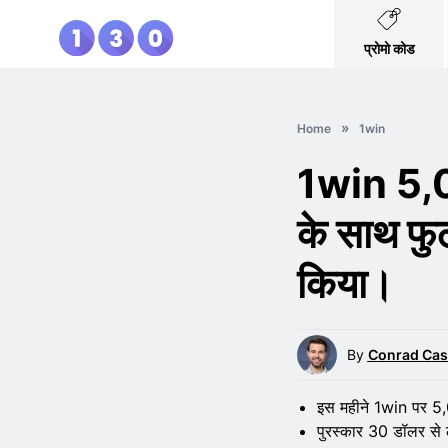
प्रोमो कोड
Home
1win
1win 5,0
के साथ फुट
किया।
By
Conrad Cas
इस महीने 1win पर 5,
पुरस्कार 30 डॉलर से 