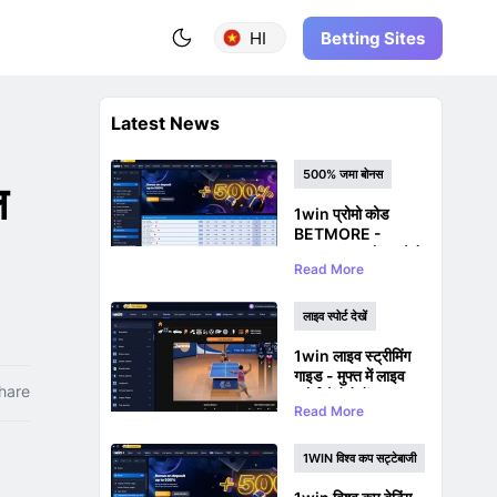
Betting Sites
HI
Latest News
500% जमा बोनस
ल
1win प्रोमो कोड
BETMORE -
$1025 तक बोनस कैसे
Read More
प्राप्त करें
लाइव स्पोर्ट देखें
1win लाइव स्ट्रीमिंग
गाइड - मुफ्त में लाइव
hare
स्पोर्ट कैसे देखें
Read More
1WIN विश्व कप सट्टेबाजी