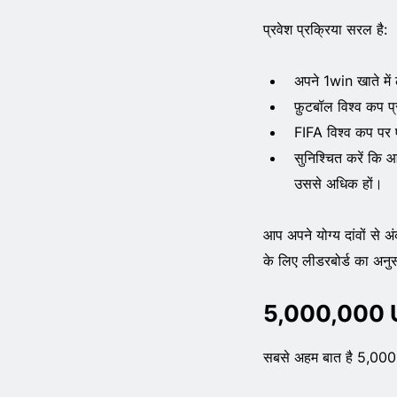
प्रवेश प्रक्रिया सरल है:
अपने 1win खाते में
फ़ुटबॉल विश्व कप प्र
FIFA विश्व कप पर 
सुनिश्चित करें कि
उससे अधिक हों।
आप अपने योग्य दांवों से 
के लिए लीडरबोर्ड का अन
5,000,000 US
सबसे अहम बात है 5,00