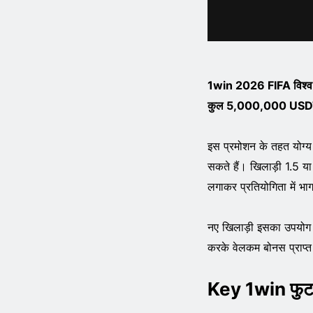
1win 2026 FIFA विश्व कप 
कुल 5,000,000 USDT क
इस प्रमोशन के तहत योग्य
सकते हैं। खिलाड़ी 1.5 
लगाकर प्रतियोगिता में भाग
नए खिलाड़ी इसका उपयोग
करके वेलकम बोनस प्राप्त
Key 1win फुटबॉ