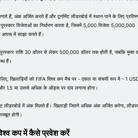
ते हैं, अंक अर्जित करते हैं और टूर्नामेंट लीडरबोर्ड में स्थान पाने के लिए प्रतिस्प
ड पुरस्कार विजेताओं का निर्धारण करता है, जिसमें 5,000 विजेता 5,000,000
 आपस में साझा करते हैं।
पुरस्कार राशि 30 डॉलर से लेकर 500,000 डॉलर तक होती है, जबकि मुफ्त दा
्ध हैं।
 के लिए, खिलाड़ियों को FIFA विश्व कप मैच पर - एकल या संचयी रूप में - 1 U
और 1.5 या उससे अधिक के ऑड्स पर दांव लगाना होगा।
ामेंट लीडरबोर्ड में अंक मिलते हैं। खिलाड़ी जितने अधिक अंक अर्जित करेगा, लीडरबो
 मजबूत होगी।
व कप में कैसे प्रवेश करें