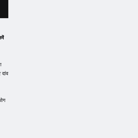
ें
ा
दांव
योग