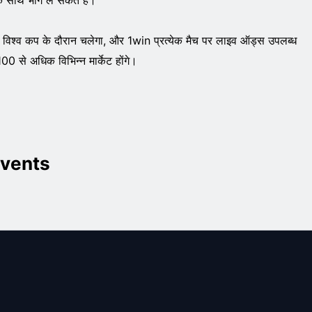
के साथ भाग ले सकते हैं।
िश्व कप के दौरान चलेगा, और 1win प्रत्येक मैच पर लाइव ऑड्स उपलब्ध
100 से अधिक विभिन्न मार्केट होंगे।
vents