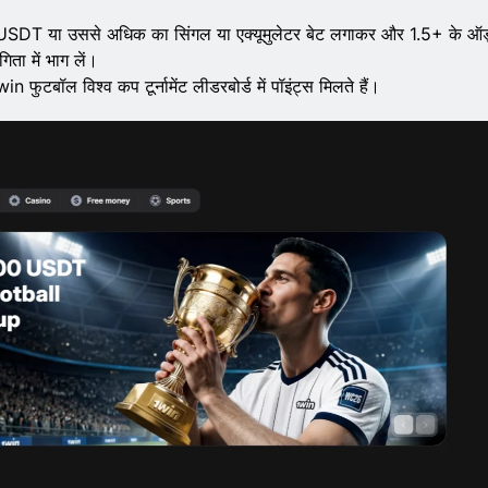
USDT या उससे अधिक का सिंगल या एक्यूमुलेटर बेट लगाकर और 1.5+ के ऑ
ता में भाग लें।
in फुटबॉल विश्व कप टूर्नामेंट लीडरबोर्ड में पॉइंट्स मिलते हैं।