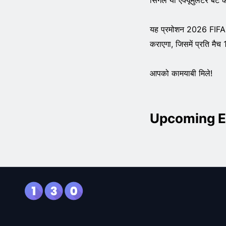
सिंगल या एक्यूमुलेटर बेट 
यह प्रमोशन 2026 FIFA व
कराएगा, जिसमें प्रति मैच 
आपको कामयाबी मिले!
Upcoming E