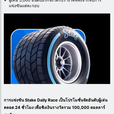
ผู้เล่น 5,000 อันดับแรกจะได้รับรางวัลหลังจากจบการ
แข่งขันแต่ละรอบ
การแข่งขัน Stake Daily Race เป็นโปรโมชั่นจัดอันดับผู้เล่น
ตลอด 24 ชั่วโมง เพื่อชิงเงินรางวัลรวม 100,000 ดอลลาร์