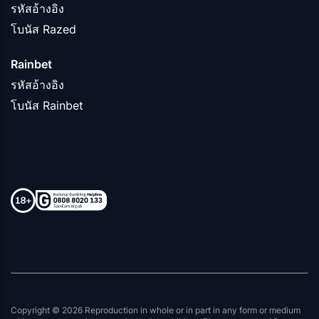
รหัสอ้างอิง
โบนัส Razed
Rainbet
รหัสอ้างอิง
โบนัส Rainbet
Copyright © 2026 Reproduction in whole or in part in any form or medium