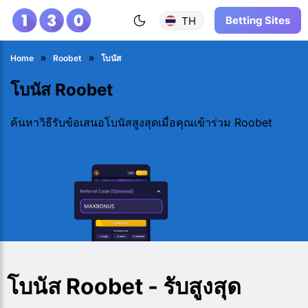
Betting Sites
TH
Home
Roobet
โบนัส
โบนัส Roobet
ค้นหาวิธีรับข้อเสนอโบนัสสูงสุดเมื่อคุณเข้าร่วม Roobet
โบนัส Roobet - รับสูงสุด