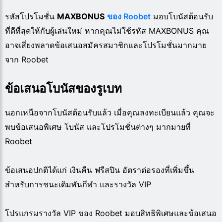
รหัสโปรโมชั่น
MAXBONUS
ของ Roobet
มอบโบนัสต้อนรับ
ที่ดีที่สุดให้กับผู้เล่นใหม่ หากคุณไม่ใช้รหัส MAXBONUS คุณ
อาจเสี่ยงพลาดข้อเสนอสมัครสมาชิกและโปรโมชั่นมากมาย
จาก Roobet
ข้อเสนอโบนัสของรูเบท
นอกเหนือจากโบนัสต้อนรับแล้ว เมื่อคุณลงทะเบียนแล้ว คุณจะ
พบข้อเสนอพิเศษ โบนัส และโปรโมชั่นต่างๆ มากมายที่
Roobet
ข้อเสนอปกติได้แก่ เงินคืน ฟรีสปิน อัตราต่อรองที่เพิ่มขึ้น
สำหรับการชนะเดิมพันกีฬา และรางวัล VIP
โปรแกรมรางวัล VIP ของ Roobet มอบสิทธิพิเศษและข้อเสนอ