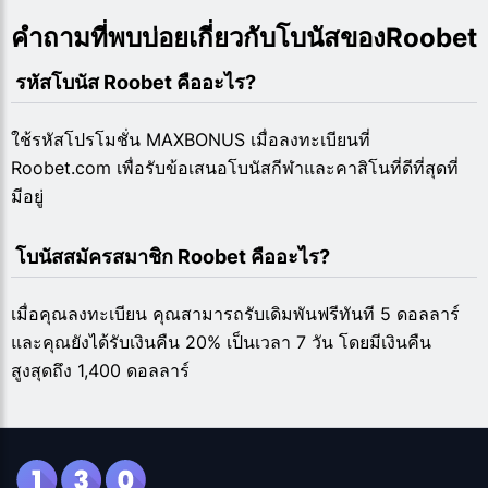
คำถามที่พบบ่อยเกี่ยวกับโบนัสของRoobet
 รหัสโบนัส Roobet คืออะไร?
ใช้รหัสโปรโมชั่น MAXBONUS เมื่อลงทะเบียนที่
Roobet.com เพื่อรับข้อเสนอโบนัสกีฬาและคาสิโนที่ดีที่สุดที่
มีอยู่
 โบนัสสมัครสมาชิก Roobet คืออะไร?
เมื่อคุณลงทะเบียน คุณสามารถรับเดิมพันฟรีทันที 5 ดอลลาร์
และคุณยังได้รับเงินคืน 20% เป็นเวลา 7 วัน โดยมีเงินคืน
สูงสุดถึง 1,400 ดอลลาร์