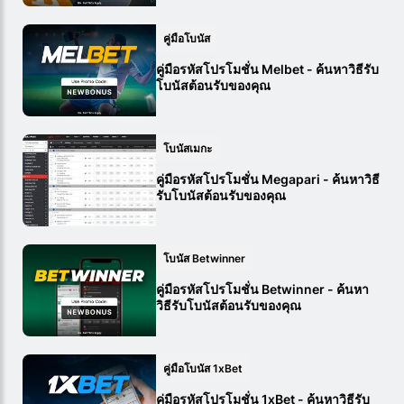
คู่มือโบนัส
คู่มือรหัสโปรโมชั่น Melbet - ค้นหาวิธีรับ
โบนัสต้อนรับของคุณ
โบนัสเมกะ
คู่มือรหัสโปรโมชั่น Megapari - ค้นหาวิธี
รับโบนัสต้อนรับของคุณ
โบนัส Betwinner
คู่มือรหัสโปรโมชั่น Betwinner - ค้นหา
วิธีรับโบนัสต้อนรับของคุณ
คู่มือโบนัส 1xBet
คู่มือรหัสโปรโมชั่น 1xBet - ค้นหาวิธีรับ