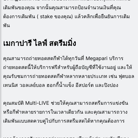
เดิมพันของคุณ จากนั้นคุณสามารถป้อนจำนวนเงินที่คุณ
ต้องการเดิมพัน ( stake ของคุณ) แล้วคลิกเพื่อยืนยันการเดิม
พัน
เมกาปารี ไลฟ์ สตรีมมิ่ง
คุณสามารถถ่ายทอดสดกีฬาได้ทุกวันที่ Megapari บริการ
ถ่ายทอดสดนี้ให้บริการฟรีสำหรับผู้ถือบัญชีที่ใช้งานอยู่ และให้
คุณรับชมการถ่ายทอดสดกีฬาหลากหลายประเภท เช่น ฟุตบอล
เทนนิส วอลเลย์บอล ฮอกกี้น้ำแข็ง อีสปอร์ต และปิงปอง
คุณสมบัติ Multi-LIVE ช่วยให้คุณสามารถสตรีมการแข่งขัน
หรือกีฬาหลายรายการในเวลาเดียวกัน และคุณสามารถวาง
เดิมพันแบบสดควบคู่ไปกับการสตรีมสดได้หากคุณต้องการ