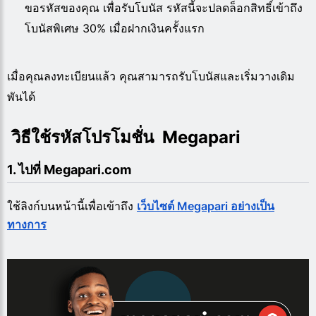
ขอรหัสของคุณ เพื่อรับโบนัส รหัสนี้จะปลดล็อกสิทธิ์เข้าถึง
โบนัสพิเศษ 30% เมื่อฝากเงินครั้งแรก
เมื่อคุณลงทะเบียนแล้ว คุณสามารถรับโบนัสและเริ่มวางเดิม
พันได้
 วิธีใช้รหัสโปรโมชั่น  Megapari 
ไปที่ Megapari.com
ใช้ลิงก์บนหน้านี้เพื่อเข้าถึง
เว็บไซต์ Megapari อย่างเป็น
ทางการ