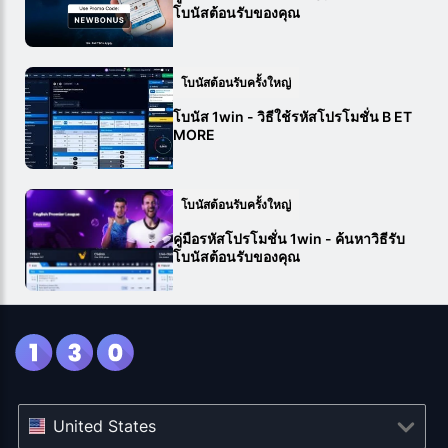
โบนัสต้อนรับของคุณ
โบนัสต้อนรับครั้งใหญ่
โบนัส 1win - วิธีใช้รหัสโปรโมชั่น B ET
MORE
โบนัสต้อนรับครั้งใหญ่
คู่มือรหัสโปรโมชั่น 1win - ค้นหาวิธีรับ
โบนัสต้อนรับของคุณ
United States