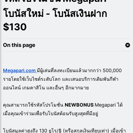
โบนัสใหม่ - โบนัสเงินฝาก
$130
On this page
Megapari.com
มีผู้เล่นที่ลงทะเบียนแล้วมากกว่า 500,000
รายโดยใช้เว็บไซต์ระดับโลก และเสนอบริการเดิมพันกีฬา
ออนไลน์ เกมคาสิโน และอื่นๆ อีกมากมาย
คุณสามารถใช้รหัสโปรโมชั่น
NEWBONUS
Megapari ได้
เมื่อคุณเข้าร่วมเพื่อรับโบนัสต้อนรับสูงสุดที่มีอยู่
โบนัสมูลค่าสูงถึง 130 ยูโร/$ (หรือสกุลเงินเทียบเท่า) เมื่อเข้า