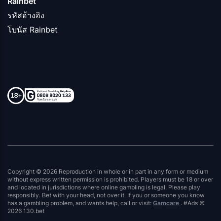
Rainbet
รหัสอ้างอิง
โบนัส Rainbet
Copyright © 2026 Reproduction in whole or in part in any form or medium
without express written permission is prohibited. Players must be 18 or over
and located in jurisdictions where online gambling is legal. Please play
responsibly. Bet with your head, not over it. If you or someone you know
has a gambling problem, and wants help, call or visit:
Gamcare
. #Ads ©
2026 130.bet