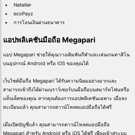
Neteller
ecoPayz
การโอนเงินผ่านธนาคาร
แอปพลิเคชันมือถือ Megapari
แอป Megapari ช่วยให้คุณวางเดิมพันกีฬาและเล่นเกมคาสิโน
บนอุปกรณ์ Android หรือ iOS ของคุณได้
เว็บไซต์มือถือ Megapari ได้รับความนิยมอย่างมากและ
สามารถเข้าถึงได้ผ่านเบราว์เซอร์บนมือถือบนสมาร์ทโฟนหรือ
แท็บเล็ตของคุณ หากคุณต้องการแอปพลิเคชันเฉพาะ เมื่อลง
ทะเบียนแล้ว คุณสามารถดาวน์โหลดแอปมือถือได้ฟรี
เมื่อเปิดบัญชีแล้ว คุณสามารถดาวน์โหลดแอปมือถือ
Megapari สำหรับ Android หรือ iOS ได้ฟรี เพียงเข้าสู่ระบบ