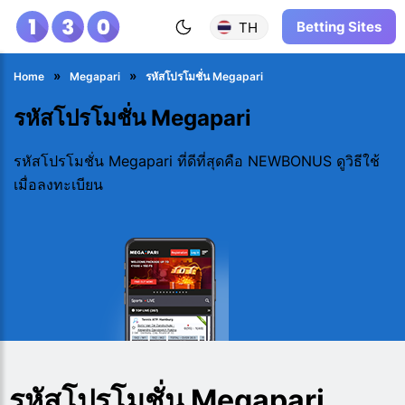
Betting Sites
TH
Home
Megapari
รหัสโปรโมชั่น Megapari
รหัสโปรโมชั่น Megapari
รหัสโปรโมชั่น Megapari ที่ดีที่สุดคือ NEWBONUS ดูวิธีใช้
เมื่อลงทะเบียน
รหัสโปรโมชั่น Megapari