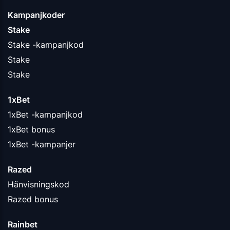
Kampanjkoder
Stake
Stake -kampanjkod
Stake
Stake
1xBet
1xBet -kampanjkod
1xBet bonus
1xBet -kampanjer
Razed
Hänvisningskod
Razed bonus
Rainbet