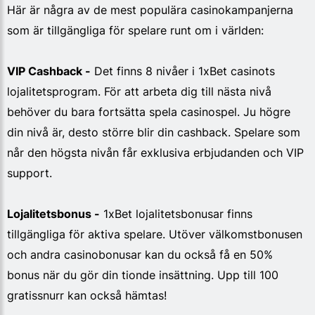
Här är några av de mest populära casinokampanjerna
som är tillgängliga för spelare runt om i världen:
VIP Cashback -
Det finns 8 nivåer i 1xBet casinots
lojalitetsprogram. För att arbeta dig till nästa nivå
behöver du bara fortsätta spela casinospel. Ju högre
din nivå är, desto större blir din cashback. Spelare som
når den högsta nivån får exklusiva erbjudanden och VIP
support.
Lojalitetsbonus -
1xBet lojalitetsbonusar finns
tillgängliga för aktiva spelare. Utöver välkomstbonusen
och andra casinobonusar kan du också få en 50%
bonus när du gör din tionde insättning. Upp till 100
gratissnurr kan också hämtas!