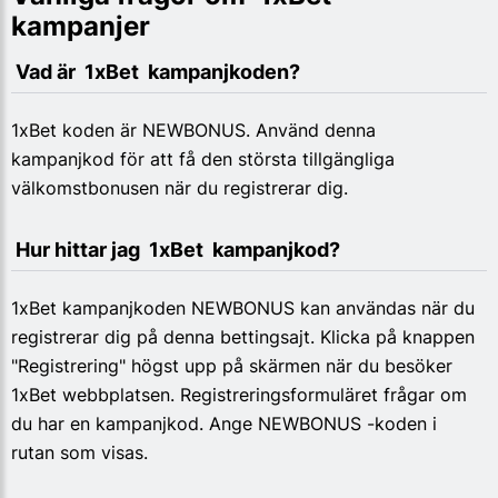
kampanjer
 Vad är  1xBet  kampanjkoden?
1xBet koden är NEWBONUS. Använd denna
kampanjkod för att få den största tillgängliga
välkomstbonusen när du registrerar dig.
 Hur hittar jag  1xBet  kampanjkod?
1xBet kampanjkoden NEWBONUS kan användas när du
registrerar dig på denna bettingsajt. Klicka på knappen
"Registrering" högst upp på skärmen när du besöker
1xBet webbplatsen. Registreringsformuläret frågar om
du har en kampanjkod. Ange NEWBONUS -koden i
rutan som visas.