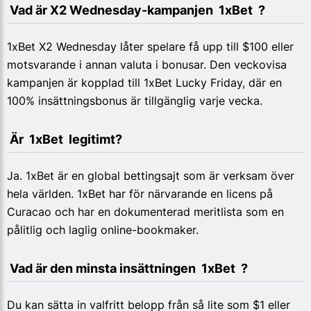
 Vad är X2 Wednesday-kampanjen  1xBet  ?
1xBet X2 Wednesday låter spelare få upp till $100 eller
motsvarande i annan valuta i bonusar. Den veckovisa
kampanjen är kopplad till 1xBet Lucky Friday, där en
100% insättningsbonus är tillgänglig varje vecka.
 Är  1xBet  legitimt?
Ja. 1xBet är en global bettingsajt som är verksam över
hela världen. 1xBet har för närvarande en licens på
Curacao och har en dokumenterad meritlista som en
pålitlig och laglig online-bookmaker.
 Vad är den minsta insättningen  1xBet  ?
Du kan sätta in valfritt belopp från så lite som $1 eller