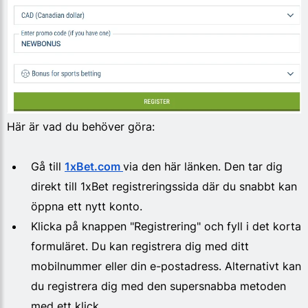
Här är vad du behöver göra:
Gå till
1xBet.com
via den här länken. Den tar dig
direkt till 1xBet registreringssida där du snabbt kan
öppna ett nytt konto.
Klicka på knappen "Registrering" och fyll i det korta
formuläret. Du kan registrera dig med ditt
mobilnummer eller din e-postadress. Alternativt kan
du registrera dig med den supersnabba metoden
med ett klick.