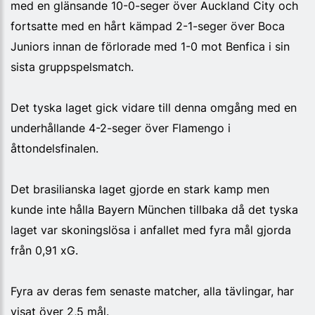
med en glänsande 10-0-seger över Auckland City och
fortsatte med en hårt kämpad 2-1-seger över Boca
Juniors innan de förlorade med 1-0 mot Benfica i sin
sista gruppspelsmatch.
Det tyska laget gick vidare till denna omgång med en
underhållande 4-2-seger över Flamengo i
åttondelsfinalen.
Det brasilianska laget gjorde en stark kamp men
kunde inte hålla Bayern München tillbaka då det tyska
laget var skoningslösa i anfallet med fyra mål gjorda
från 0,91 xG.
Fyra av deras fem senaste matcher, alla tävlingar, har
visat över 2,5 mål.