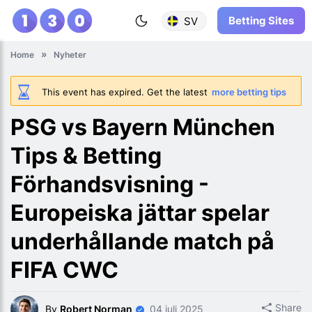
Betting Sites
SV
Home
Nyheter
This event has expired. Get the latest
more betting tips
PSG vs Bayern München
Tips & Betting
Förhandsvisning -
Europeiska jättar spelar
underhållande match på
FIFA CWC
Share
By
Robert Norman
04 juli 2025