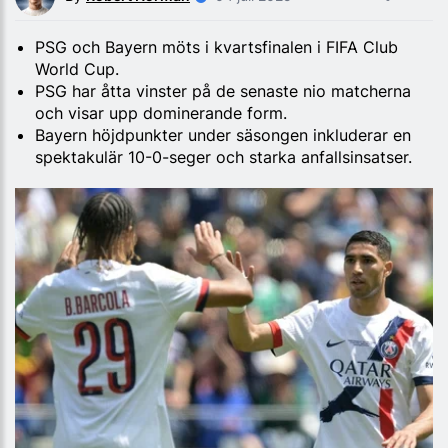
PSG och Bayern möts i kvartsfinalen i FIFA Club
World Cup.
PSG har åtta vinster på de senaste nio matcherna
och visar upp dominerande form.
Bayern höjdpunkter under säsongen inkluderar en
spektakulär 10-0-seger och starka anfallsinsatser.