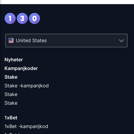
United States
Nyheter
Kampanjkoder
Stake
Stake -kampanjkod
Stake
Stake
1xBet
1xBet -kampanjkod