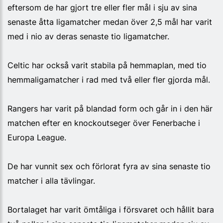
eftersom de har gjort tre eller fler mål i sju av sina
senaste åtta ligamatcher medan över 2,5 mål har varit
med i nio av deras senaste tio ligamatcher.
Celtic har också varit stabila på hemmaplan, med tio
hemmaligamatcher i rad med två eller fler gjorda mål.
Rangers har varit på blandad form och går in i den här
matchen efter en knockoutseger över Fenerbache i
Europa League.
De har vunnit sex och förlorat fyra av sina senaste tio
matcher i alla tävlingar.
Bortalaget har varit ömtåliga i försvaret och hållit bara