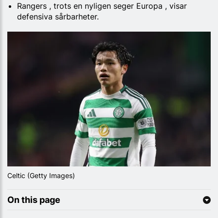
Rangers , trots en nyligen seger Europa , visar
defensiva sårbarheter.
Celtic (Getty Images)
On this page