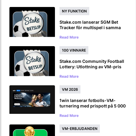
NY FUNKTION
Stake.com lanserar SGM Bet
Tracker för multispel i samma
match
Read More
100 VINNARE
Stake.com Community Football
Lottery: Utlottning av VM-pris
på 100 000 dollar
Read More
VM 2026
1win lanserar fotbolls-VM-
turnering med prispott på 5 000
000 USDT
Read More
VM-ERBJUDANDEN