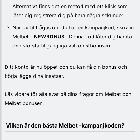
Alternativt finns det en metod med ett klick som
låter dig registrera dig på bara några sekunder.
När du tillfrågas om du har en kampanjkod, skriv in
Melbet -
NEWBONUS
. Denna kod låter dig hämta
den största tillgängliga välkomstbonusen.
Ditt konto är nu öppet och du kan få din bonus och
börja lägga dina insatser.
Läs vidare för alla svar på dina frågor om Melbet och
Melbet bonusen!
 Vilken är den bästa Melbet -kampanjkoden?