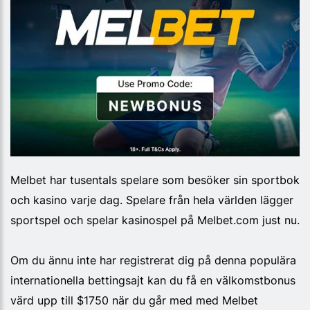
Melbet har tusentals spelare som besöker sin sportbok
och kasino varje dag. Spelare från hela världen lägger
sportspel och spelar kasinospel på Melbet.com just nu.
Om du ännu inte har registrerat dig på denna populära
internationella bettingsajt kan du få en välkomstbonus
värd upp till $1750 när du går med med Melbet