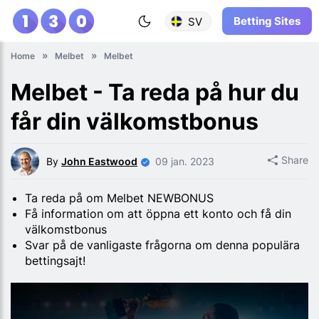
Betting Sites
SV
Home
Melbet
Melbet
Melbet - Ta reda på hur du
får din välkomstbonus
Share
By
John Eastwood
09 jan. 2023
Ta reda på om Melbet NEWBONUS
Få information om att öppna ett konto och få din
välkomstbonus
Svar på de vanligaste frågorna om denna populära
bettingsajt!