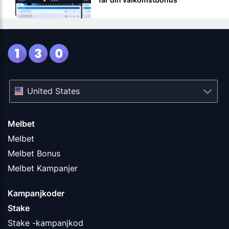
United States
Melbet
Melbet
Melbet Bonus
Melbet Kampanjer
Kampanjkoder
Stake
Stake -kampanjkod