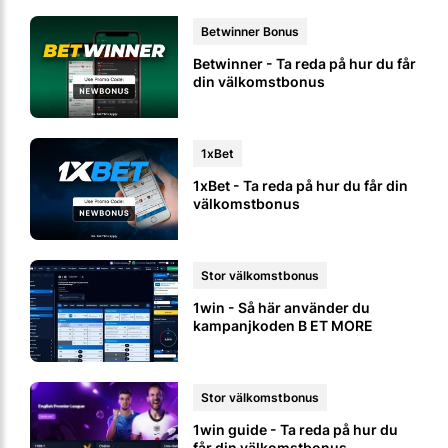
Betwinner Bonus
Betwinner - Ta reda på hur du får
din välkomstbonus
1xBet
1xBet - Ta reda på hur du får din
välkomstbonus
Stor välkomstbonus
1win - Så här använder du
kampanjkoden B ET MORE
Stor välkomstbonus
1win guide - Ta reda på hur du
får din välkomstbonus