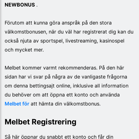
NEWBONUS
.
Förutom att kunna göra anspråk på den stora
välkomstbonusen, när du väl har registrerat dig kan du
också njuta av sportspel, livestreaming, kasinospel
och mycket mer.
Melbet kommer varmt rekommenderas. På den här
sidan har vi svar på några av de vanligaste frågorna
om denna bettingsajt online, inklusive all information
du behöver om att öppna ett konto och använda
Melbet för
att hämta din välkomstbonus.
Melbet Registrering
Så här öppnar du snabbt ett konto och får din