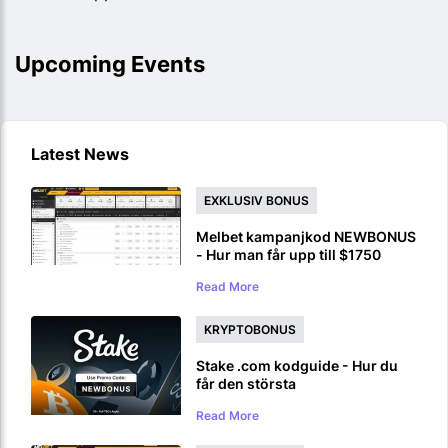
Upcoming Events
Latest News
EXKLUSIV BONUS
Melbet kampanjkod NEWBONUS
- Hur man får upp till $1750
bonus
Read More
KRYPTOBONUS
Stake .com kodguide - Hur du
får den största
välkomstbonusen
Read More