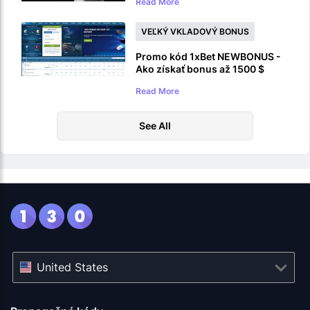
Read More
VEĽKÝ VKLADOVÝ BONUS
Promo kód 1xBet NEWBONUS -
Ako získať bonus až 1500 $
Read More
See All
United States