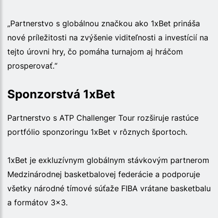
„Partnerstvo s globálnou značkou ako 1xBet prináša
nové príležitosti na zvýšenie viditeľnosti a investícií na
tejto úrovni hry, čo pomáha turnajom aj hráčom
prosperovať.“
Sponzorstvá 1xBet
Partnerstvo s ATP Challenger Tour rozširuje rastúce
portfólio sponzoringu 1xBet v rôznych športoch.
1xBet je exkluzívnym globálnym stávkovým partnerom
Medzinárodnej basketbalovej federácie a podporuje
všetky národné tímové súťaže FIBA vrátane basketbalu
a formátov 3x3.