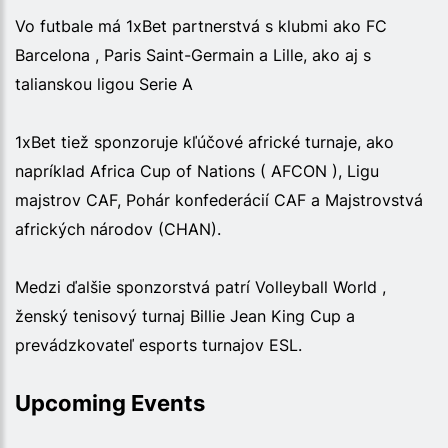
Vo futbale má 1xBet partnerstvá s klubmi ako FC
Barcelona , Paris Saint-Germain a Lille, ako aj s
talianskou ligou Serie A
1xBet tiež sponzoruje kľúčové africké turnaje, ako
napríklad Africa Cup of Nations ( AFCON ), Ligu
majstrov CAF, Pohár konfederácií CAF a Majstrovstvá
afrických národov (CHAN).
Medzi ďalšie sponzorstvá patrí Volleyball World ,
ženský tenisový turnaj Billie Jean King Cup a
prevádzkovateľ esports turnajov ESL.
Upcoming Events