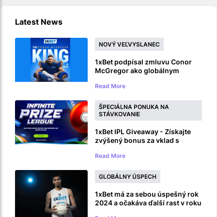
Latest News
NOVÝ VEĽVYSLANEC
1xBet podpísal zmluvu Conor
McGregor ako globálnym
ambasádorom značky pred
Read More
návratom UFC
ŠPECIÁLNA PONUKA NA
STÁVKOVANIE
1xBet IPL Giveaway - Získajte
zvýšený bonus za vklad s
ponukou Infinite Prize League
Read More
GLOBÁLNY ÚSPECH
1xBet má za sebou úspešný rok
2024 a očakáva ďalší rast v roku
2025