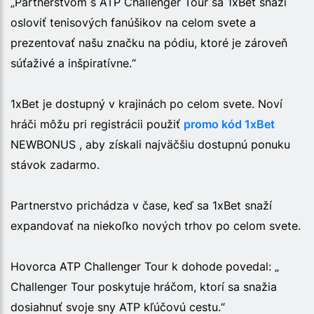
„Partnerstvom s ATP Challenger Tour sa 1xBet snaží
osloviť tenisových fanúšikov na celom svete a
prezentovať našu značku na pódiu, ktoré je zároveň
súťaživé a inšpiratívne.“
1xBet je dostupný v krajinách po celom svete. Noví
hráči môžu pri registrácii použiť
promo kód 1xBet
NEWBONUS , aby získali najväčšiu dostupnú ponuku
stávok zadarmo.
Partnerstvo prichádza v čase, keď sa 1xBet snaží
expandovať na niekoľko nových trhov po celom svete.
Hovorca ATP Challenger Tour k dohode povedal: „
Challenger Tour poskytuje hráčom, ktorí sa snažia
dosiahnuť svoje sny ATP kľúčovú cestu.“