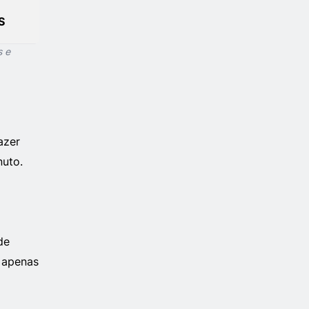
S
s e
azer
nuto.
de
 apenas