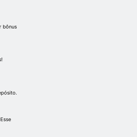
o
r bônus
!
epósito.
 Esse