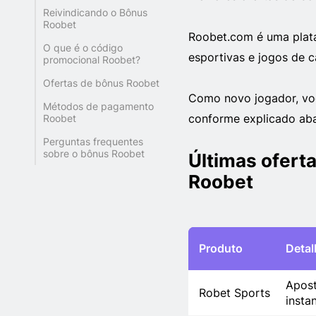
Reivindicando o Bônus
Roobet
Roobet.com é uma plat
O que é o código
esportivas e jogos de c
promocional Roobet?
Ofertas de bônus Roobet
Como novo jogador, vo
Métodos de pagamento
conforme explicado aba
Roobet
Perguntas frequentes
sobre o bônus Roobet
Últimas ofert
Roobet
Produto
Detal
Apost
Robet Sports
insta