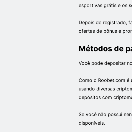
esportivas grátis e os 
Depois de registrado, f
ofertas de bônus e pro
Métodos de p
Você pode depositar no
Como o Roobet.com é u
usando diversas criptom
depósitos com criptomo
Se você não possui ne
disponíveis.