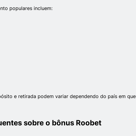
to populares incluem:
ósito e retirada podem variar dependendo do país em que
uentes sobre o bônus Roobet