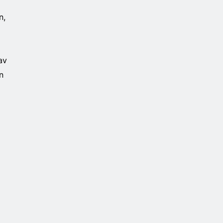
n,
av
n