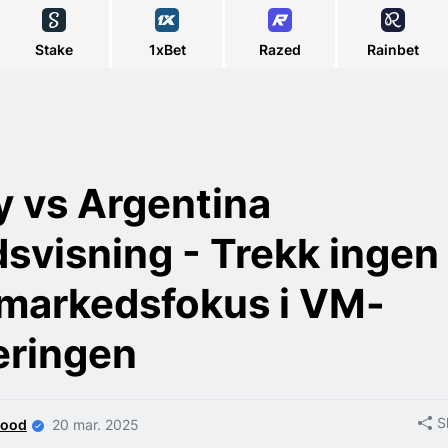
Stake
1xBet
Razed
Rainbet
 vs Argentina
svisning - Trekk ingen
markedsfokus i VM-
seringen
S
wood
20 mar. 2025