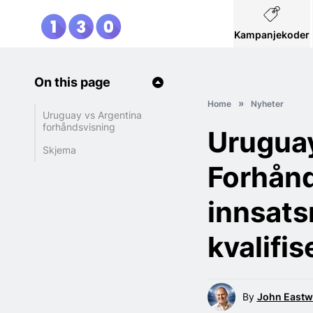
Kampanjekoder
On this page
Home
Nyheter
Uruguay vs Argentina
forhåndsvisning
Uruguay
Skjema
Forhånd
innsats
kvalifi
By
John East