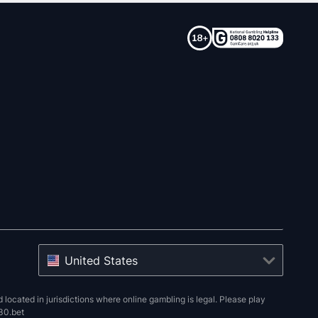
United States
located in jurisdictions where online gambling is legal. Please play
30.bet