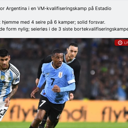
for Argentina i en VM-kvalifiseringskamp på Estadio
t hjemme med 4 seire på 6 kamper; solid forsvar.
e form nylig; seierløs i de 3 siste bortekvalifiseringskamp
LI