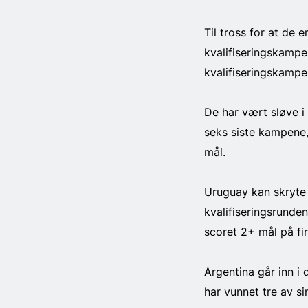
Til tross for at de 
kvalifiseringskampe
kvalifiseringskampe
De har vært sløve i
seks siste kampene, 
mål.
Uruguay kan skryte
kvalifiseringsrunde
scoret 2+ mål på f
Argentina går inn 
har vunnet tre av s