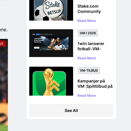
Stake.com
Community
Football-lotteri:
Read More
Trekning av
premie på 100
ene.
000 dollar i VM
VM I 2026
1win lanserer
VE
fotball-VM-
turnering med
Read More
premiepott på 5
000 000 USDT
VM-TILBUD
Kampanjer på
VM: Spilltilbud på
fotball for VM
Read More
2026
See All