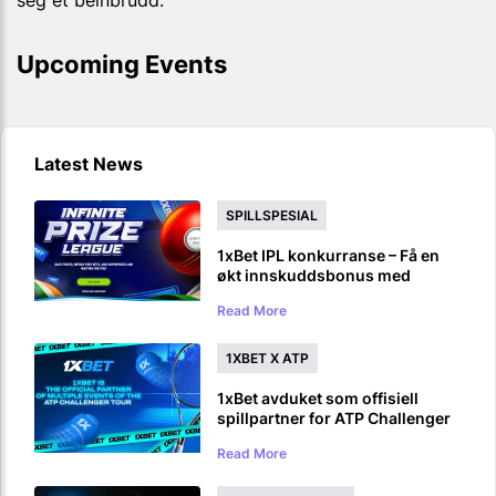
seg et beinbrudd.
Upcoming Events
Latest News
SPILLSPESIAL
1xBet IPL konkurranse – Få en
økt innskuddsbonus med
tilbudet fra Infinite Prize League
Read More
1XBET X ATP
1xBet avduket som offisiell
spillpartner for ATP Challenger
Tour
Read More