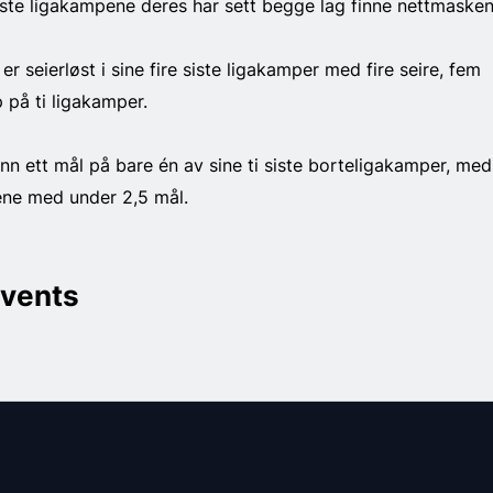
iste ligakampene deres har sett begge lag finne nettmasken
r seierløst i sine fire siste ligakamper med fire seire, fem
 på ti ligakamper.
nn ett mål på bare én av sine ti siste borteligakamper, med
ene med under 2,5 mål.
vents