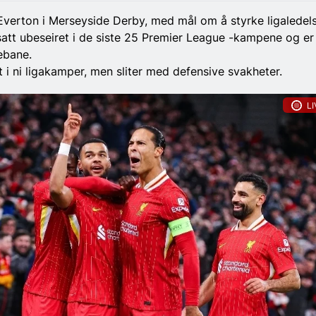
Everton i Merseyside Derby, med mål om å styrke ligaledel
satt ubeseiret i de siste 25 Premier League -kampene og er
ebane.
 i ni ligakamper, men sliter med defensive svakheter.
LI