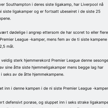
over Southampton i deres siste ligakamp, har Liverpool nå
i siste ligakamper og er fortsatt ubeseiret i de siste 25
mpene.
vært dødelige i angrep ettersom de har scoret to eller flere
 Premier League -kamper, mens fem av de ti siste kampene
2,5 mål.
n veldig sterk hjemmerekord Premier League denne sesong
av sine åtte siste hjemmeligakamper mens begge lag har
 i seks av de åtte hjemmekampene.
et inn i denne kampen i de ni siste Premier League -kampe
rt defensivt porøse, og sluppet inn i seks strake ligakampe