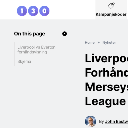
Kampanjekoder
On this page
Home
Nyheter
Liverpool vs Everton
forhåndsvisning
Liverpo
Skjema
Forhånd
Merseys
League
By
John East