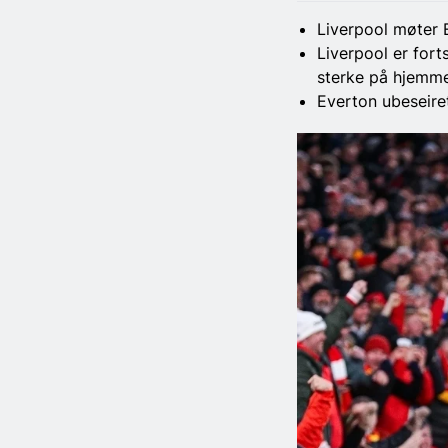
Liverpool møter 
Liverpool er fort
sterke på hjemm
Everton ubeseiret