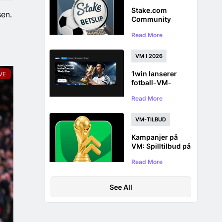
Stake.com
sen.
Community
Football-lotteri:
Read More
Trekning av
premie på 100
000 dollar i VM
VM I 2026
1win lanserer
VE
fotball-VM-
turnering med
Read More
premiepott på 5
000 000 USDT
VM-TILBUD
Kampanjer på
VM: Spilltilbud på
fotball for VM
Read More
2026
See All