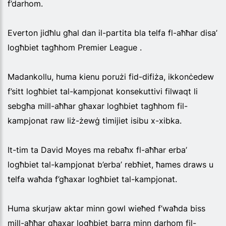
f’darhom.
Everton jidħlu għal dan il-partita bla telfa fl-aħħar disa’
logħbiet tagħhom Premier League .
Madankollu, huma kienu porużi fid-difiża, ikkonċedew
f’sitt logħbiet tal-kampjonat konsekuttivi filwaqt li
sebgħa mill-aħħar għaxar logħbiet tagħhom fil-
kampjonat raw liż-żewġ timijiet isibu x-xibka.
It-tim ta David Moyes ma rebaħx fl-aħħar erba’
logħbiet tal-kampjonat b’erba’ rebħiet, ħames draws u
telfa waħda f’għaxar logħbiet tal-kampjonat.
Huma skurjaw aktar minn gowl wieħed f’waħda biss
mill-aħħar għaxar logħbiet barra minn darhom fil-