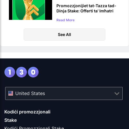
Promozzjonijiet tat-Tazza tad-
Dinja Stake: Offerti ta' Imħatri
fuq il-Futbol għat-Tazza tad-
Read More
Dinja 2026
See All
United States
Kodiċi promozzjonali
Stake
Kodiċi Promozzjonali Stake