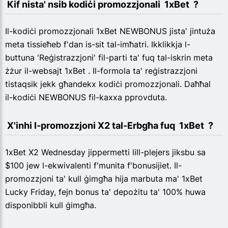
 Kif nista' nsib kodiċi promozzjonali  1xBet  ?
Il-kodiċi promozzjonali 1xBet NEWBONUS jista' jintuża
meta tissieħeb f'dan is-sit tal-imħatri. Ikklikkja l-
buttuna 'Reġistrazzjoni' fil-parti ta' fuq tal-iskrin meta
żżur il-websajt 1xBet . Il-formola ta' reġistrazzjoni
tistaqsik jekk għandekx kodiċi promozzjonali. Daħħal
il-kodiċi NEWBONUS fil-kaxxa pprovduta.
 X'inhi l-promozzjoni X2 tal-Erbgħa fuq  1xBet  ?
1xBet X2 Wednesday jippermetti lill-plejers jiksbu sa
$100 jew l-ekwivalenti f'munita f'bonusijiet. Il-
promozzjoni ta' kull ġimgħa hija marbuta ma' 1xBet
Lucky Friday, fejn bonus ta' depożitu ta' 100% huwa
disponibbli kull ġimgħa.