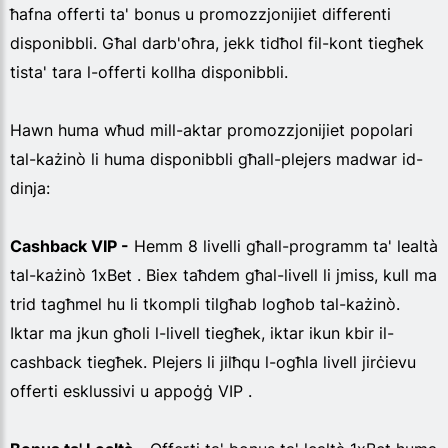
ħafna offerti ta' bonus u promozzjonijiet differenti
disponibbli. Għal darb'oħra, jekk tidħol fil-kont tiegħek
tista' tara l-offerti kollha disponibbli.
Hawn huma wħud mill-aktar promozzjonijiet popolari
tal-każinò li huma disponibbli għall-plejers madwar id-
dinja:
Cashback VIP -
Hemm 8 livelli għall-programm ta' lealtà
tal-każinò 1xBet . Biex taħdem għal-livell li jmiss, kull ma
trid tagħmel hu li tkompli tilgħab logħob tal-każinò.
Iktar ma jkun għoli l-livell tiegħek, iktar ikun kbir il-
cashback tiegħek. Plejers li jilħqu l-ogħla livell jirċievu
offerti esklussivi u appoġġ VIP .