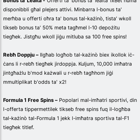
Bonus ta' Lealtà -
Offerti ta' bonus ta' lealtà 1xBet huma
disponibbli għal plejers attivi. Minbarra l-bonus ta'
merħba u offerti oħra ta' bonus tal-każinò, tista' wkoll
tikseb bonus ta' 50% meta tagħmel l-10 depożitu
tiegħek. Jistgħu wkoll jiġu mitluba sa 100 free spins!
Rebħ Doppju –
Ilgħab logħob tal-każinò biex ikollok iċ-
ċans li r-rebħ tiegħek jirdoppja. Kuljum, 10,000 imħatra
jintgħażlu b'mod każwali u r-rebħ tagħhom jiġi
mmultiplikat b'odds ta' x2!
Formula 1 Free Spins –
Popolari mal-imħatri sportivi, din
l-offerta tippermettilek tikseb free spins fuq il-logħba
tal-każinò tal-Formula 1 jekk l-imħatra sportiva tal-F1
tiegħek titlef.