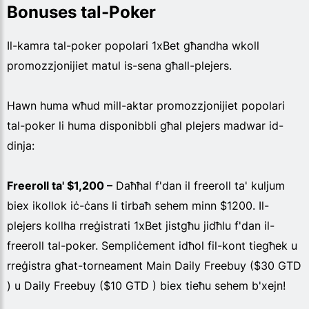
Bonuses tal-Poker
Il-kamra tal-poker popolari 1xBet għandha wkoll
promozzjonijiet matul is-sena għall-plejers.
Hawn huma wħud mill-aktar promozzjonijiet popolari
tal-poker li huma disponibbli għal plejers madwar id-
dinja:
Freeroll ta' $1,200 –
Daħħal f'dan il freeroll ta' kuljum
biex ikollok iċ-ċans li tirbaħ sehem minn $1200. Il-
plejers kollha rreġistrati 1xBet jistgħu jidħlu f'dan il-
freeroll tal-poker. Sempliċement idħol fil-kont tiegħek u
rreġistra għat-torneament Main Daily Freebuy ($30 GTD
) u Daily Freebuy ($10 GTD ) biex tieħu sehem b'xejn!