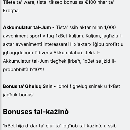
Tlieta ta' wara, tista' tikseb bonus sa €100 nhar ta'
Erbgħa.
Akkumulatur tal-Jum -
Tista' ssib aktar minn 1,000
avveniment sportiv fuq 1xBet kuljum. Kuljum, jagħżlu l-
aktar avvenimenti interessanti li x'aktarx iġibu profitt u
jgħaqqduhom f'diversi Akkumulaturi. Jekk l-
Akkumulatur tal-Jum tiegħek jirbaħ, 1xBet se jżid il-
probabbiltà b'10%!
Bonus ta' Għeluq Snin -
Idħol f'għeluq sninek u 1xBet
jagħtik bonus!
Bonuses tal-każinò
1xBet hija d-dar ta' eluf ta' logħob tal-każinò, u ssib