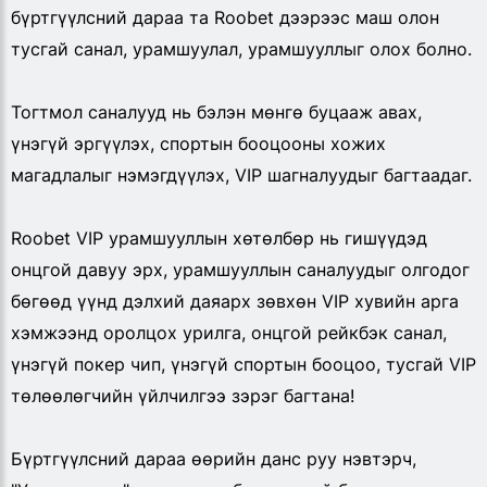
бүртгүүлсний дараа та Roobet дээрээс маш олон
тусгай санал, урамшуулал, урамшууллыг олох болно.
Тогтмол саналууд нь бэлэн мөнгө буцааж авах,
үнэгүй эргүүлэх, спортын бооцооны хожих
магадлалыг нэмэгдүүлэх, VIP шагналуудыг багтаадаг.
Roobet VIP урамшууллын хөтөлбөр нь гишүүдэд
онцгой давуу эрх, урамшууллын саналуудыг олгодог
бөгөөд үүнд дэлхий даяарх зөвхөн VIP хувийн арга
хэмжээнд оролцох урилга, онцгой рейкбэк санал,
үнэгүй покер чип, үнэгүй спортын бооцоо, тусгай VIP
төлөөлөгчийн үйлчилгээ зэрэг багтана!
Бүртгүүлсний дараа өөрийн данс руу нэвтэрч,