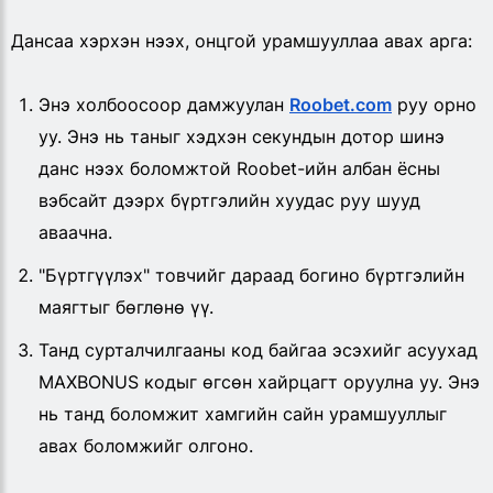
Дансаа хэрхэн нээх, онцгой урамшууллаа авах арга:
Энэ холбоосоор дамжуулан
Roobet.com
руу орно
уу. Энэ нь таныг хэдхэн секундын дотор шинэ
данс нээх боломжтой Roobet-ийн албан ёсны
вэбсайт дээрх бүртгэлийн хуудас руу шууд
аваачна.
"Бүртгүүлэх" товчийг дараад богино бүртгэлийн
маягтыг бөглөнө үү.
Танд сурталчилгааны код байгаа эсэхийг асуухад
MAXBONUS кодыг өгсөн хайрцагт оруулна уу. Энэ
нь танд боломжит хамгийн сайн урамшууллыг
авах боломжийг олгоно.