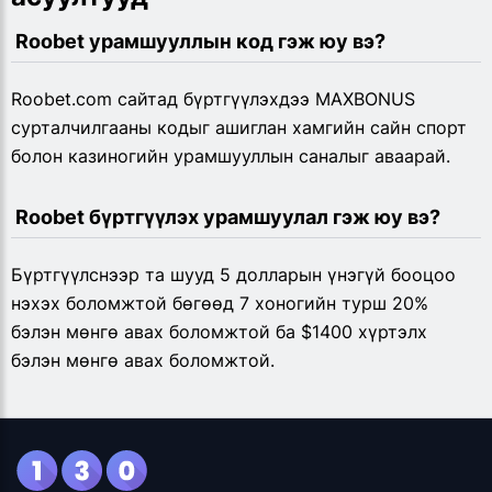
 Roobet урамшууллын код гэж юу вэ?
Roobet.com сайтад бүртгүүлэхдээ MAXBONUS
сурталчилгааны кодыг ашиглан хамгийн сайн спорт
болон казиногийн урамшууллын саналыг аваарай.
 Roobet бүртгүүлэх урамшуулал гэж юу вэ?
Бүртгүүлснээр та шууд 5 долларын үнэгүй бооцоо
нэхэх боломжтой бөгөөд 7 хоногийн турш 20%
бэлэн мөнгө авах боломжтой ба $1400 хүртэлх
бэлэн мөнгө авах боломжтой.