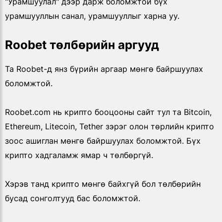
"Урамшуулал" дээр дарж боломжтой бүх
урамшууллын санал, урамшууллыг харна уу.
Roobet төлбөрийн аргууд
Та Roobet-д янз бүрийн аргаар мөнгө байршуулах
боломжтой.
Roobet.com нь крипто бооцооны сайт тул та Bitcoin,
Ethereum, Litecoin, Tether зэрэг олон төрлийн крипто
зоос ашиглан мөнгө байршуулах боломжтой. Бүх
крипто хадгаламж ямар ч төлбөргүй.
Хэрэв танд крипто мөнгө байхгүй бол төлбөрийн
бусад сонголтууд бас боломжтой.