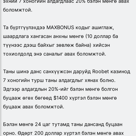
эхний 7 хоногийн алдагдлаас 20% бэлэн мөнгө авах
боломжтой.
Та бүртгүүлэхдээ MAXBONUS кодыг ашиглаж,
шаардлага хангасан анхны мөнгө (10 доллар ба
түүнээс дээш байхыг зөвлөж байна) хийсэн
тохиолдолд энэ саналыг авах боломжтой.
Таны шинэ данс санхүүжсэн даруйд Roobet казинод
7 хоногийн турш таны алдагдлыг хянах болно.
Эдгээр алдагдлын 20%-ийг бэлэн мөнгө болгон
буцааж өгөх бөгөөд $1400 хүртэл бэлэн мөнгө
буцааж авах боломжтой.
Бэлэн мөнгө 24 цаг тутамд таны дансанд буцаан
орно. Өдөрт 200 доллар хүртэл бэлэн мөнгө авах