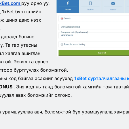
xBet.com
руу орно уу.
 1xBet бүртгэлийн
иж шинэ данс нээх
.
 дараад богино
ү. Та гар утасны
йл хаягаа ашиглан
жтой. Эсвэл та супер
лтоор бүртгүүлэх боломжтой.
аны код байгаа эсэхийг асуухад
1xBet сурталчилгааны 
ONUS
. Энэ код нь танд боломжтой хамгийн том тавтай
уулал авах боломжийг олгоно.
а урамшууллаа авч, боломжтой бүх урамшуулалд хамра