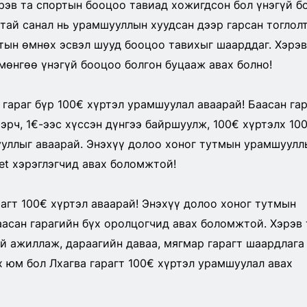
эв та спортын бооцоо тавиад хожигдсон бол үнэгүй б
ртай санал нь урамшууллын хуудсан дээр гарсан тоглол
лтын өмнөх эсвэл шууд бооцоо тавихыг шаарддаг. Хэрэв
мөнгөө үнэгүй бооцоо болгон буцааж авах болно!
гараг бүр 100€ хүртэл урамшуулал аваарай! Баасан га
тэрч, 1€-ээс хүссэн дүнгээ байршуулж, 100€ хүртэлх 10
ллыг аваарай. Энэхүү долоо хоног тутмын урамшуулл
et хэрэглэгчид авах боломжтой!
агт 100€ хүртэл аваарай! Энэхүү долоо хоног тутмын
асан гарагийн бүх оролцогчид авах боломжтой. Хэрэв 
эй ажиллаж, дараагийн даваа, мягмар гарагт шаардлага
х юм бол Лхагва гарагт 100€ хүртэл урамшуулал авах