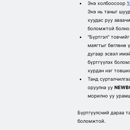
Энэ холбоосоор
1
Энэ нь таныг шууд
хуудас руу аваач
боломжтой болно
"Бүртгэл" товчийг
маягтыг бөглөнө ү
дугаар эсвэл имэ
бүртгүүлэх болом
хурдан нэг товши
Танд сурталчилга
оруулна уу
NEWB
морилно уу урамш
Бүртгүүлсний дараа т
боломжтой.