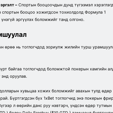
эргэлт –
Спортын бооцоочдын дунд түгээмэл хэрэглэг
йн спортын бооцоо хожигдсон тохиолдолд Формула 1
 үнэгүй эргүүлэх боломжийг танд олгоно.
мшуулал
ын өрөө нь тоглогчдод зориулж жилийн турш урамшуул
бүрт байгаа тоглогчдод боломжтой покерын хамгийн ал
энд оруулав.
долларын хувьцаа хожих боломжийг авахын тулд өдөр
аарай. Бүртгэгдсэн бүх 1xBet тоглогчид энэ покерын фри
үгээр л өөрийн данс руу нэвтэрч, үндсэн өдөр тутмын
TD ) болон Daily Freebuy ($10 GTD ) тэмцээнд бүртгүүлж