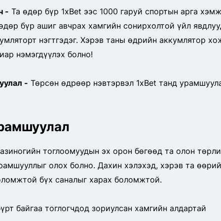
 -
Та өдөр бүр 1xBet ээс 1000 гаруй спортын арга хэмж
өдөр бүр ашиг авчрах хамгийн сонирхолтой үйл явдлуу
кумляторт нэгтгэдэг. Хэрэв таны өдрийн аккумлятор хо
иар нэмэгдүүлэх болно!
уулал -
Төрсөн өдрөөр нэвтэрвэл 1xBet танд урамшуул
урамшуулал
казиногийн тоглоомуудын эх орон бөгөөд та олон төрл
рамшууллыг олох болно. Дахин хэлэхэд, хэрэв та өөри
оломжтой бүх саналыг харах боломжтой.
бүрт байгаа тоглогчдод зориулсан хамгийн алдартай