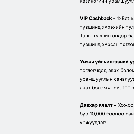
казиногийн урамшуулл
VIP Cashback -
1xBet к
түвшинд хүрэхийн тул
Таны түвшин өндөр ба
түвшинд хүрсэн тоглог
Үнэнч үйлчилгээний у
тоглогчдод авах боло
урамшууллын саналууд
авах боломжтой. 100 
Давхар ялалт –
Хожсон
бүр 10,000 бооцоо са
үржүүлдэг!