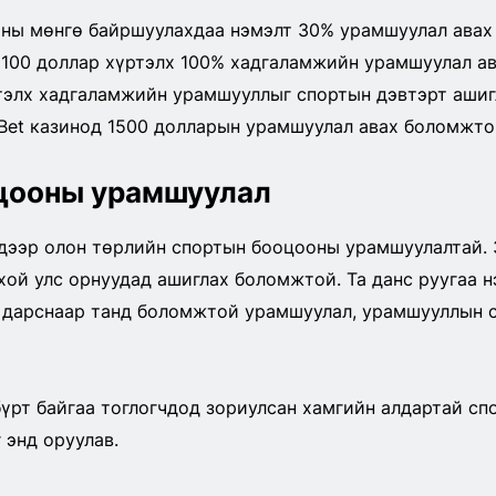
ны мөнгө байршуулахдаа нэмэлт 30% урамшуулал авах
 100 доллар хүртэлх 100% хадгаламжийн урамшуулал а
тэлх хадгаламжийн урамшууллыг спортын дэвтэрт ашиг
Bet казинод 1500 долларын урамшуулал авах боломжто
цооны урамшуулал
 дээр олон төрлийн спортын бооцооны урамшуулалтай.
хой улс орнуудад ашиглах боломжтой. Та данс руугаа н
 дарснаар танд боломжтой урамшуулал, урамшууллын 
бүрт байгаа тоглогчдод зориулсан хамгийн алдартай сп
энд оруулав.