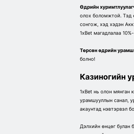
Өдрийн хуримтлуулагч
олох боломжтой. Тэд 
сонгож, хэд хэдэн Ак
1xBet магадлалаа 10%-
Төрсөн өдрийн урамш
болно!
Казиногийн 
1xBet нь олон мянган 
урамшууллын санал, у
акаунтад нэвтэрвэл б
Дэлхийн өнцөг булан 