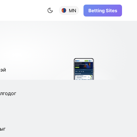
Betting Sites
MN
рэй
лгодог
лыг