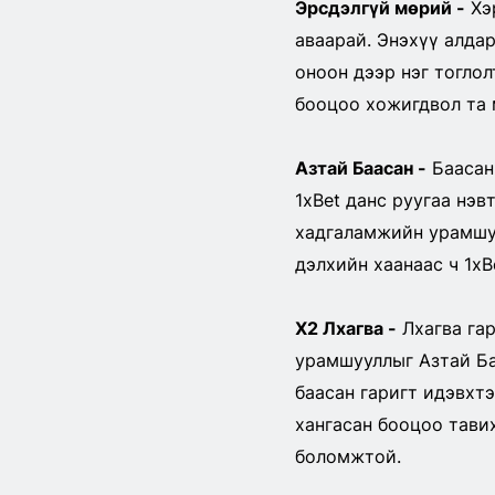
Эрсдэлгүй мөрий -
Хэр
аваарай. Энэхүү алда
оноон дээр нэг тогло
бооцоо хожигдвол та 
Азтай Баасан -
Баасан 
1xBet данс руугаа нэв
хадгаламжийн урамшуу
дэлхийн хаанаас ч 1xB
X2 Лхагва -
Лхагва гар
урамшууллыг Азтай Ба
баасан гаригт идэвхт
хангасан бооцоо тави
боломжтой.