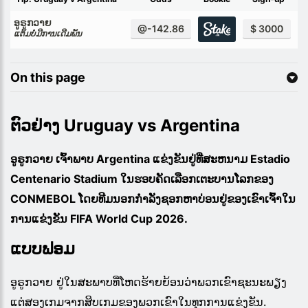
ອູຣູກວາຍ
@-142.86
$ 3000
ແຕ້ມບໍ່ມີການເດີມພັນ
On this page
ຕົວຢ່າງ Uruguay vs Argentina
ອູຣູກວາຍ ເຈົ້າພາບ Argentina ແຂ່ງຂັນຢູ່ທີ່ສະຫນາມ Estadio
Centenario Stadium ໃນຮອບຄັດເລືອກເຕະບານໂລກຂອງ
CONMEBOL ໂດຍທີມນອກກໍາລັງຊອກຫາບ່ອນຢູ່ຂອງເຂົາເຈົ້າໃນ
ການແຂ່ງຂັນ FIFA World Cup 2026.
ແບບຟອມ
ອູຣູກວາຍ ຢູ່ໃນສະພາບທີ່ໂຫດຮ້າຍຍ້ອນວ່າພວກເຂົາຊະນະພຽງ
ແຕ່ສອງເກມຈາກສິບເກມຂອງພວກເຂົາໃນທຸກການແຂ່ງຂັນ.