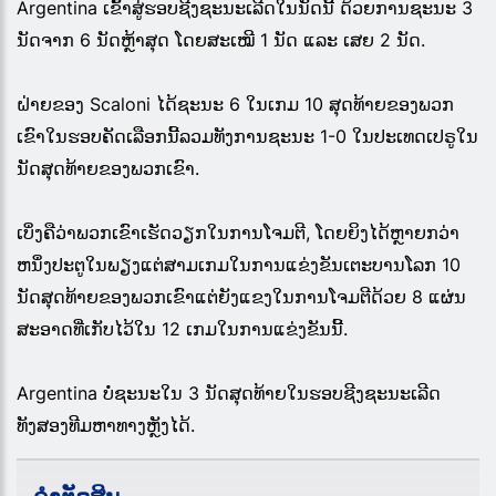
Argentina ເຂົ້າສູ່ຮອບຊີງຊະນະເລີດໃນນັດນີ້ ດ້ວຍການຊະນະ 3
ນັດຈາກ 6 ນັດຫຼ້າສຸດ ໂດຍສະເໝີ 1 ນັດ ແລະ ເສຍ 2 ນັດ.
ຝ່າຍຂອງ Scaloni ໄດ້ຊະນະ 6 ໃນເກມ 10 ສຸດທ້າຍຂອງພວກ
ເຂົາໃນຮອບຄັດເລືອກນີ້ລວມທັງການຊະນະ 1-0 ໃນປະເທດເປຣູໃນ
ນັດສຸດທ້າຍຂອງພວກເຂົາ.
ເບິ່ງຄືວ່າພວກເຂົາເຮັດວຽກໃນການໂຈມຕີ, ໂດຍຍິງໄດ້ຫຼາຍກວ່າ
ຫນຶ່ງປະຕູໃນພຽງແຕ່ສາມເກມໃນການແຂ່ງຂັນເຕະບານໂລກ 10
ນັດສຸດທ້າຍຂອງພວກເຂົາແຕ່ຍັງແຂງໃນການໂຈມຕີດ້ວຍ 8 ແຜ່ນ
ສະອາດທີ່ເກັບໄວ້ໃນ 12 ເກມໃນການແຂ່ງຂັນນີ້.
Argentina ບໍ່ຊະນະໃນ 3 ນັດສຸດທ້າຍໃນຮອບຊີງຊະນະເລີດ
ທັງສອງທີມຫາທາງຫຼັງໄດ້.