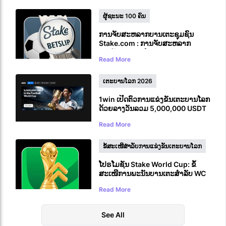
ຜູ້ຊະນະ 100 ຄົນ
ການຈັບສະຫລາກບານເຕະຊຸມຊົນ
Stake.com : ການຈັບສະຫລາກ
ລາງວັນເຕະບານໂລກມູນຄ່າ 100,000
Read More
ໂດລາ
ເຕະບານໂລກ 2026
1win ເປີດຕົວການແຂ່ງຂັນເຕະບານໂລກ
ດ້ວຍລາງວັນລວມ 5,000,000 USDT
Read More
ຂໍ້ສະເໜີສຳລັບການແຂ່ງຂັນເຕະບານໂລກ
ໂປຣໂມຊັນ Stake World Cup: ຂໍ້
ສະເໜີການພະນັນບານເຕະສຳລັບ WC
2026
Read More
See All