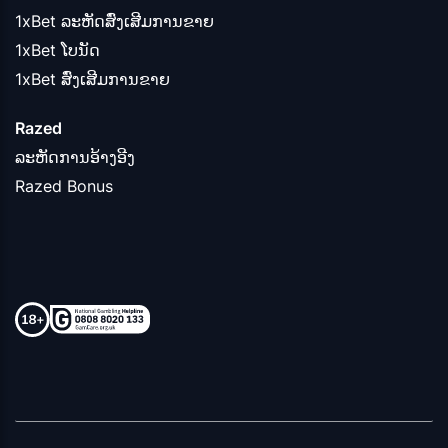
1xBet ລະຫັດສົ່ງເສີມການຂາຍ
1xBet ໂບນັດ
1xBet ສົ່ງເສີມການຂາຍ
Razed
ລະຫັດການອ້າງອີງ
Razed Bonus