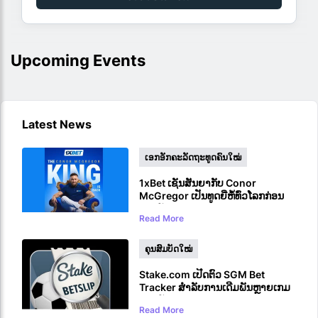
Upcoming Events
Latest News
ເອກອັກຄະລັດຖະທູດຄົນໃໝ່
1xBet ເຊັນສັນຍາກັບ Conor
McGregor ເປັນທູດຍີ່ຫໍ້ທົ່ວໂລກກ່ອນ
ການກັບມາ UFC
Read More
ຄຸນສົມບັດໃໝ່
Stake.com ເປີດຕົວ SGM Bet
Tracker ສຳລັບການເດີມພັນຫຼາຍເກມ
ດຽວກັນ
Read More