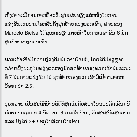
ເຖິງວ່າຈະມີການຍາກທີ່ຈະຕີ, ສູນເສຍພຽງແຕ່ຫນຶ່ງໃນການ
ແຂ່ງຂັນເຕະບານໂລກສິບຄັ້ງສຸດທ້າຍຂອງພວກເຂົາ, ຝ່າຍຂອງ
Marcelo Bielsa ໄດ້ຊະນະພຽງແຕ່ຫນຶ່ງໃນການແຂ່ງຂັນ 6 ນັດ
ສຸດທ້າຍຂອງພວກເຂົາ.
ພວກເຂົາເຈົ້າມີຄວາມງ້ວງຊຶມໃນການໂຈມຕີ, ໂດຍໄດ້ປະຕູຫຼາຍ
ກວ່າຫນຶ່ງປະຕູໃນພຽງແຕ່ສອງນັດສຸດທ້າຍຂອງພວກເຂົາໃນຂະນະ
ທີ່ 7 ໃນການແຂ່ງຂັນ 10 ສຸດທ້າຍຂອງພວກເຂົາມີເປົ້າຫມາຍຫ
ນ້ອຍກວ່າ 2.5.
ອູຣູກວາຍ ເປັນສະຖິຕິບ້ານທີ່ດີທີ່ສຸດອັນດັບສອງໃນຮອບຄັດເລືອກນີ້
ດ້ວຍການຊະນະ 4 ນັດຈາກ 6 ເກມໃນບ້ານ, ຮັກສາສີ່ນັດສະອາດ
ແລະ ຍິງໄດ້ 2+ ປະຕູໃນສີ່ເກມໃນບ້ານ.