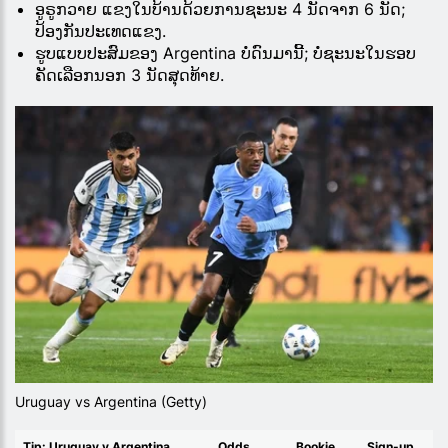
ອູຣູກວາຍ ແຂງໃນບ້ານດ້ວຍການຊະນະ 4 ນັດຈາກ 6 ນັດ;
ປ້ອງ​ກັນ​ປະ​ເທດ​ແຂງ​.
ຮູບແບບປະສົມຂອງ Argentina ບໍ່ດົນມານີ້; ບໍ່ຊະນະໃນຮອບ
ຄັດເລືອກນອກ 3 ນັດສຸດທ້າຍ.
Uruguay vs Argentina (Getty)
Tip: Uruguay v Argentina
Odds
Bookie
Sign-up