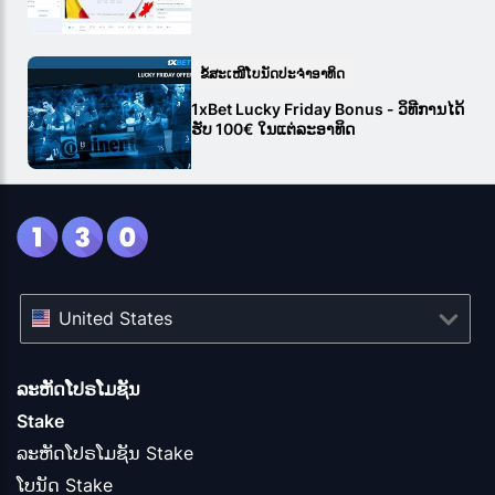
ຂໍ້ສະເໜີໂບນັດປະຈຳອາທິດ
1xBet Lucky Friday Bonus - ວິທີການໄດ້
ຮັບ 100€ ໃນແຕ່ລະອາທິດ
United States
ລະຫັດໂປຣໂມຊັນ
Stake
ລະຫັດໂປຣໂມຊັນ Stake
ໂບນັດ Stake