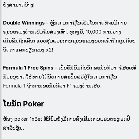
ຍັງສາມາດອ້າງ!
Double Winnings -
ຫຼິ້ນເກມກາຊີໂນເພື່ອໂອກາດທີ່ຈະມີການ
ຊະນະຂອງທ່ານເພີ່ມຂຶ້ນສອງເທົ່າ. ທຸກໆມື້, 10,000 ການວາງ
ເດີມພັນຖືກເລືອກແບບສຸ່ມແລະການຊະນະຂອງພວກເຂົາຖືກຄູນດ້ວຍ
ອັດຕາແລກປ່ຽນຂອງ x2!
Formula 1 Free Spins –
ເປັນທີ່ນິຍົມກັບນັກພະນັນກິລາ, ຂໍ້ສະເໜີ
ນີ້ອະນຸຍາດໃຫ້ທ່ານໄດ້ຮັບການສະປິນຟຣີຢູ່ໃນເກມກາຊີໂນ
Formula 1 ຖ້າການພະນັນກິລາ F1 ຂອງທ່ານເສຍ.
ໂບນັດ Poker
ຫ້ອງ poker 1xBet ທີ່ນິຍົມຍັງມີການສົ່ງເສີມການແລ່ນຕະຫຼອດປີ
ສໍາລັບຜູ້ນ.