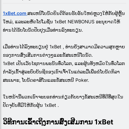
1xBet.com
ສະເຫນີໂບນັດຍິນດີຕ້ອນຮັບອັນໃຫຍ່ຫຼວງໃຫ້ກັບຜູ້ຫຼິ້ນ
ໃຫມ່, ແລະລະຫັດໂປໂມຊັ່ນ 1xBet NEWBONUS ອະນຸຍາດໃຫ້
ທ່ານໄດ້ຮັບໂບນັດປັບປຸງເມື່ອທ່ານລົງທະບຽນ.
ເມື່ອທ່ານໄດ້ລົງທະບຽນຢູ່ 1xBet , ທ່ານຍັງສາມາດມີຄວາມສຸກຫຼາຍ
ຂອງການສົ່ງເສີມການຕ່າງໆແລະຂໍ້ສະເຫນີໂບນັດ.
1xBet ເປັນເວັບໄຊການພະນັນທົ່ວໂລກ, ແລະຜູ້ນທັງຫມົດໃນທົ່ວໂລກ
ກໍາລັງເຂົ້າສູ່ລະບົບບັນຊີຂອງເຂົາເຈົ້າໃນແຕ່ລະມື້ເພື່ອຂໍໂບນັດກິລາ
ສະເພາະ, ໂບນັດຄາສິໂນແລະຂໍ້ສະເຫນີ Poker.
ໃນຫນ້ານີ້ພວກເຮົາຈະບອກທ່ານກ່ຽວກັບບາງຂໍ້ສະເຫນີທີ່ດີທີ່ສຸດໃນ
ປັດຈຸບັນທີ່ມີໃຫ້ກັບຜູ້ນ 1xBet .
ວິທີການເຂົ້າເຖິງການສົ່ງເສີມການ 1xBet