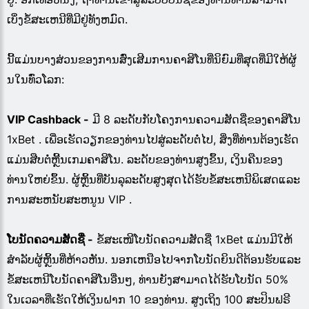
ເບິ່ງຂໍ້ສະເຫນີທີ່ມີຢູ່ທັງຫມົດ.
ນີ້ແມ່ນບາງສ່ວນຂອງການສົ່ງເສີມການຄາສິໂນທີ່ນິຍົມທີ່ສຸດທີ່ມີໃຫ້ຜູ້
ນໃນທົ່ວໂລກ:
VIP Cashback -
ມີ 8 ລະດັບກັບໂຄງການຄວາມສັດຊື່ຂອງຄາສິໂນ
1xBet . ເພື່ອເຮັດວຽກຂອງທ່ານໄປສູ່ລະດັບຕໍ່ໄປ, ສິ່ງທີ່ທ່ານຕ້ອງເຮັດ
ແມ່ນສືບຕໍ່ຫຼີ້ນເກມຄາສິໂນ. ລະດັບຂອງທ່ານສູງຂຶ້ນ, ເງິນຄືນຂອງ
ທ່ານໃຫຍ່ຂຶ້ນ. ຜູ້ຫຼິ້ນທີ່ບັນລຸລະດັບສູງສຸດໄດ້ຮັບຂໍ້ສະເຫນີພິເສດແລະ
ການສະຫນັບສະຫນູນ VIP .
ໂບນັດຄວາມສັດຊື່ -
ຂໍ້ສະເໜີໂບນັດຄວາມສັດຊື່ 1xBet ແມ່ນມີໃຫ້
ສຳລັບຜູ້ຫຼິ້ນທີ່ຫ້າວຫັນ. ນອກເຫນືອໄປຈາກໂບນັດຍິນດີຕ້ອນຮັບແລະ
ຂໍ້ສະເຫນີໂບນັດຄາສິໂນອື່ນໆ, ທ່ານຍັງສາມາດໄດ້ຮັບໂບນັດ 50%
ໃນເວລາທີ່ເຮັດໃຫ້ເງິນຝາກ 10 ຂອງທ່ານ. ສູງເຖິງ 100 ສະປິນຟຣີ