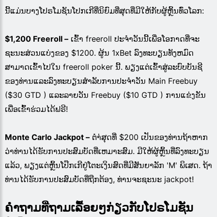
ນີ້ແມ່ນບາງໂປຣໂມຊັນໂປກເກີທີ່ນິຍົມທີ່ສຸດທີ່ມີໃຫ້ກັບຜູ້ຫຼິ້ນທົ່ວໂລກ:
$1,200 Freeroll –
ເຂົ້າ freeroll ປະຈໍາວັນນີ້ເພື່ອໂອກາດທີ່ຈະ
ຊະນະສ່ວນແບ່ງຂອງ $1200. ຜູ້ນ 1xBet ລົງທະບຽນທັງຫມົດ
ສາມາດເຂົ້າໄປໃນ freeroll poker ນີ້. ພຽງ​ແຕ່​ເຂົ້າ​ສູ່​ລະ​ບົບ​ບັນ​ຊີ​
ຂອງ​ທ່ານ​ແລະ​ລົງ​ທະ​ບຽນ​ສໍາ​ລັບ​ການ​ປະ​ຈໍາ​ວັນ Main Freebuy
($30 GTD ​) ແລະ​ລາຍ​ວັນ Freebuy ($10 GTD ​) ການ​ແຂ່ງ​ຂັນ​
ເພື່ອ​ເຂົ້າ​ຮ່ວມ​ໄດ້​ຟຣີ​!
Monte Carlo Jackpot –
ຕໍາ່ສຸດທີ່ $200 ເປັນຂອງທ່ານຖ້າຫາກ
ວ່າທ່ານໄດ້ຮັບການປະສົມບັດທີ່ເຫມາະສົມ. ມີໃຫ້ຜູ້ຫຼິ້ນທີ່ລົງທະບຽນ
ແລ້ວ, ພຽງແຕ່ຫຼິ້ນໂປ໊ກເກີຢູ່ໂຕະເງິນສົດທີ່ມີສັນຍາລັກ 'M' ພິເສດ. ຖ້າ
ທ່ານໄດ້ຮັບການປະສົມບັດທີ່ຖືກຕ້ອງ, ທ່ານຈະຊະນະ jackpot!
ຄຳຖາມທີ່ຖາມເລື້ອຍໆກ່ຽວກັບໂປຣໂມຊັນ  