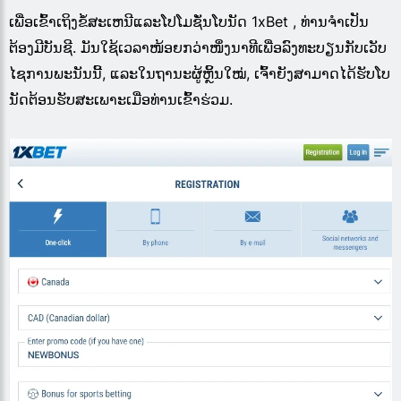
ເພື່ອເຂົ້າເຖິງຂໍ້ສະເຫນີແລະໂປໂມຊັ່ນໂບນັດ 1xBet , ທ່ານຈໍາເປັນ
ຕ້ອງມີບັນຊີ. ມັນໃຊ້ເວລາໜ້ອຍກວ່າໜຶ່ງນາທີເພື່ອລົງທະບຽນກັບເວັບ
ໄຊການພະນັນນີ້, ແລະໃນຖານະຜູ້ຫຼິ້ນໃໝ່, ເຈົ້າຍັງສາມາດໄດ້ຮັບໂບ
ນັດຕ້ອນຮັບສະເພາະເມື່ອທ່ານເຂົ້າຮ່ວມ.