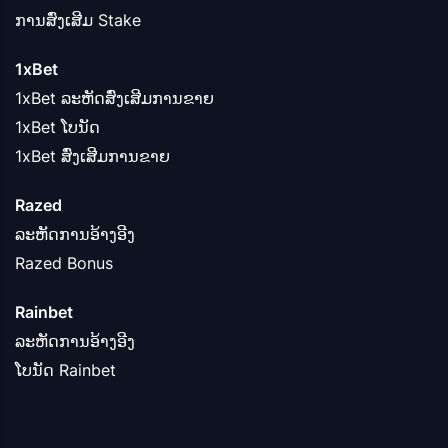
ການສົ່ງເສີມ Stake
1xBet
1xBet ລະຫັດສົ່ງເສີມການຂາຍ
1xBet ໂບນັດ
1xBet ສົ່ງເສີມການຂາຍ
Razed
ລະຫັດການອ້າງອີງ
Razed Bonus
Rainbet
ລະຫັດການອ້າງອີງ
ໂບນັດ Rainbet