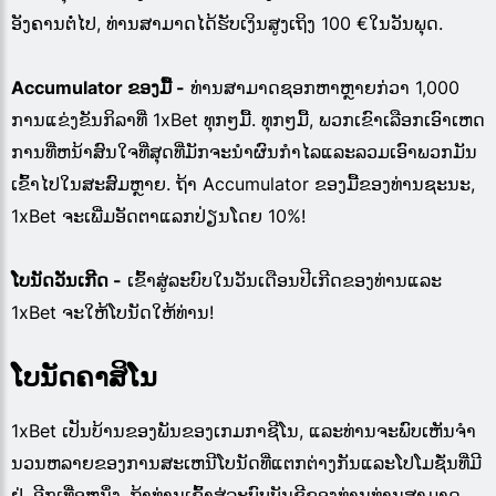
ອັງຄານຕໍ່ໄປ, ທ່ານສາມາດໄດ້ຮັບເງິນສູງເຖິງ 100 €ໃນວັນພຸດ.
Accumulator ຂອງມື້ -
ທ່ານສາມາດຊອກຫາຫຼາຍກ່ວາ 1,000
ການແຂ່ງຂັນກິລາທີ່ 1xBet ທຸກໆມື້. ທຸກໆມື້, ພວກເຂົາເລືອກເອົາເຫດ
ການທີ່ຫນ້າສົນໃຈທີ່ສຸດທີ່ມັກຈະນໍາຜົນກໍາໄລແລະລວມເອົາພວກມັນ
ເຂົ້າໄປໃນສະສົມຫຼາຍ. ຖ້າ Accumulator ຂອງມື້ຂອງທ່ານຊະນະ,
1xBet ຈະເພີ່ມອັດຕາແລກປ່ຽນໂດຍ 10%!
ໂບນັດວັນເກີດ -
ເຂົ້າສູ່ລະບົບໃນວັນເດືອນປີເກີດຂອງທ່ານແລະ
1xBet ຈະໃຫ້ໂບນັດໃຫ້ທ່ານ!
ໂບນັດຄາສິໂນ
1xBet ເປັນບ້ານຂອງພັນຂອງເກມກາຊີໂນ, ແລະທ່ານຈະພົບເຫັນຈໍາ
ນວນຫລາຍຂອງການສະເຫນີໂບນັດທີ່ແຕກຕ່າງກັນແລະໂປໂມຊັ່ນທີ່ມີ
ຢູ່. ອີກເທື່ອຫນຶ່ງ, ຖ້າທ່ານເຂົ້າສູ່ລະບົບບັນຊີຂອງທ່ານທ່ານສາມາດ