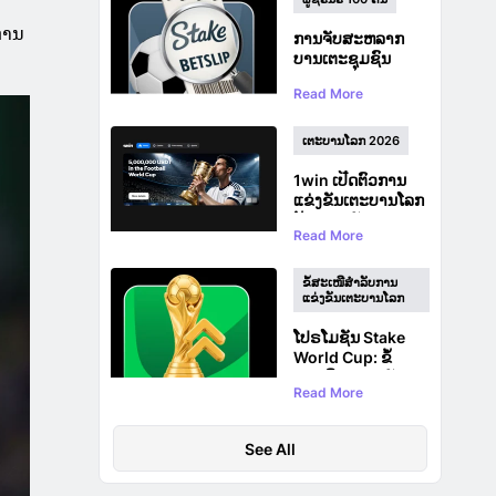
ການ
ການຈັບສະຫລາກ
ບານເຕະຊຸມຊົນ
Stake.com : ການ
Read More
ຈັບສະຫລາກລາງວັນ
ເຕະບານໂລກມູນຄ່າ
100,000 ໂດລາ
ເຕະບານໂລກ 2026
1win ເປີດຕົວການ
ແຂ່ງຂັນເຕະບານໂລກ
ດ້ວຍລາງວັນລວມ
Read More
5,000,000 USDT
ຂໍ້ສະເໜີສຳລັບການ
ແຂ່ງຂັນເຕະບານໂລກ
ໂປຣໂມຊັນ Stake
World Cup: ຂໍ້
ສະເໜີການພະນັນ
Read More
ບານເຕະສຳລັບ WC
2026
See All