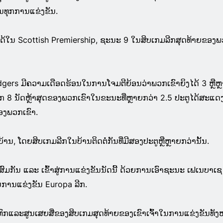
ນທຸກການແຂ່ງຂັນ.
ນໄດ້ໃນ Scottish Premiership, ຊະນະ 9 ໃນສິບເກມລີກສຸດທ້າຍຂອງ
ers ມີຄວາມເດືອດຮ້ອນໃນການໂຈມຕີຍ້ອນວ່າພວກເຂົາຍິງໄດ້ 3 ຫຼືຫ
ີກ 8 ນັດຫຼ້າສຸດຂອງພວກເຂົາໃນຂະນະທີ່ຫຼາຍກວ່າ 2.5 ປະຕູໄດ້ສະແດ
ອງພວກເຂົາ.
ບ້ານ, ໂດຍສິບເກມລີກໃນບ້ານຕິດຕໍ່ກັນທີ່ມີສອງປະຕູຫຼືຫຼາຍກວ່ານັ້ນ.
ົມກັນ ແລະ ເຂົ້າສູ່ການແຂ່ງຂັນນັດນີ້ ດ້ວຍການເອົາຊະນະ ເຟເນບາເຊ
ານແຂ່ງຂັນ Europa ລີກ.
ຫົກແລະສູນເສຍສີ່ຂອງສິບເກມສຸດທ້າຍຂອງເຂົາເຈົ້າໃນການແຂ່ງຂັນທັງ