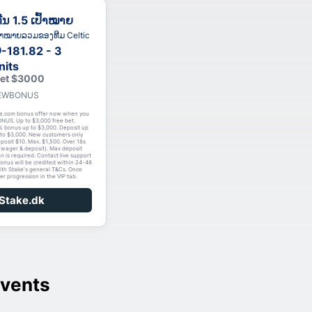
ີນ 1.5 ເປົ້າໝາຍ
ົ້າໝາຍລວມຂອງທີມ Celtic
-181.82 - 3
nits
Get $3000
 NEWBONUS
e.com bonus offer now when you
NUS. Up to $3,000 free bet.
% bonus up to $3,000. Deposit up
to $3,000. New customers only
eposit $10. Max. $1,500. Over 18s
(wager & deposit). Max deposit
on is required. Contact live support
bonus will be credited within 24-48
ith Stake's general T&Cs. Once
er progression in the VIP tab.
 Stake.dk
vents