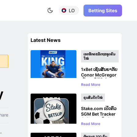
Betting Sites
LO
Latest News
ເອກອັກຄະລັດຖະທູດຄົນ
ໃໝ່
1xBet ເຊັນສັນຍາກັບ
Conor McGregor
ເປັນທູດຍີ່ຫໍ້ທົ່ວໂລກ
Read More
ກ່ອນການກັບມາ UFC
y
ຄຸນສົມບັດໃໝ່
Stake.com ເປີດຕົວ
SGM Bet Tracker
hare
ສຳລັບການເດີມພັນ
Read More
ຫຼາຍເກມດຽວກັນ
.
ຜູ້ຊະນະ 100 ຄົນ