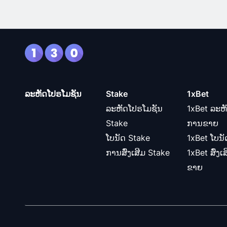
ລະຫັດໂປຣໂມຊັນ
Stake
1xBet
ລະຫັດໂປຣໂມຊັນ
1xBet ລະຫັ
Stake
ການຂາຍ
ໂບນັດ Stake
1xBet ໂບນັ
ການສົ່ງເສີມ Stake
1xBet ສົ່ງ
ຂາຍ