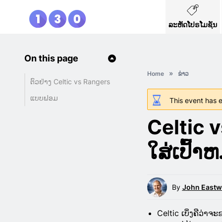
ລະຫັດໂປຣໂມຊັນ
On this page
Home
ຂ່າວ
ຕົວຢ່າງ Celtic vs Rangers
ແບບຟອມ
This event has e
Celtic 
ໃສ່ເປົ້
By
John East
Celtic ເບິ່ງຄືວ່າ