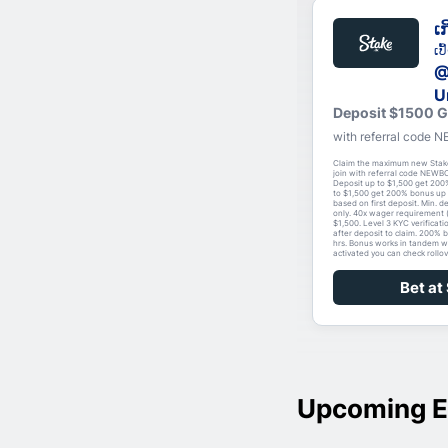
ເກ
ເປ
@
U
Deposit $1500 
with referral code
Claim the maximum new Stak
join with referral code NEWBO
Deposit up to $1,500 get 200
to $1,500 get 200% bonus up 
based on first deposit. Min. d
only. 40x wager requirement 
$1,500. Level 3 KYC verificati
after deposit to claim. 200% 
hrs. Bonus works in tandem w
activated you can check rollov
Bet at
Upcoming E