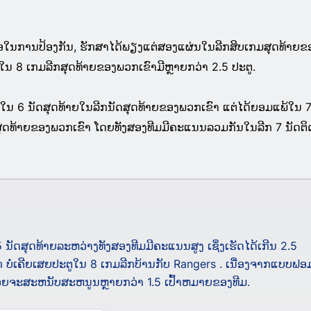
ໃນການປ້ອງກັນ, ຮັກສາໄດ້ພຽງແຕ່ສອງແຜ່ນໃນລີກສິບເກມສຸດທ້າຍຂ
ໃນ 8 ເກມລີກສຸດທ້າຍຂອງພວກເຂົາມີຫຼາຍກວ່າ 2.5 ປະຕູ.
ຊໃນ 6 ນັດສຸດທ້າຍໃນລີກນັດສຸດທ້າຍຂອງພວກເຂົາ ແຕ່ໄດ້ຍອມແພ້ໃນ 
ຸດທ້າຍຂອງພວກເຂົາ ໂດຍທັງສອງທີມມີຄະແນນລວມກັນໃນລີກ 7 ນັດຕິດຕ
ນັດສຸດທ້າຍລະຫວ່າງທັງສອງທີມມີຄະແນນສູງ ເຊິ່ງເຮັດໄດ້ເກີນ 2.5
ກ ບໍ່ເຄີຍເສຍປະຕູໃນ 8 ເກມລີກບ້ານກັບ Rangers . ເນື່ອງຈາກແບບຟອ
້ອຍຈະສະຫນັບສະຫນູນຫຼາຍກວ່າ 1.5 ເປົ້າຫມາຍຂອງທີມ.