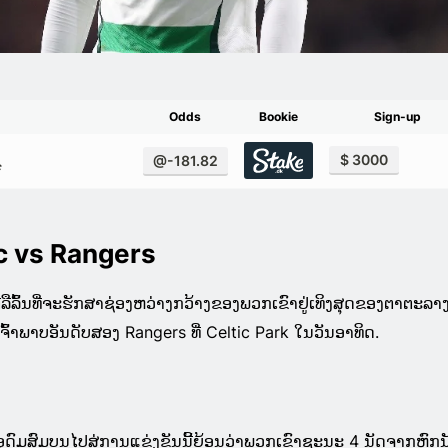
Odds
Bookie
Sign-up
$ 3000
@-181.82
c
ic vs Rangers
ລືລົ້ນທີ່ຈະຮັກສາຊ່ອງຫວ່າງກວ້າງຂອງພວກເຂົາຢູ່ເທິງສຸດຂອງຕາຕະລາ
ນເຈົ້າພາບອັນດັບສອງ Rangers ທີ່ Celtic Park ໃນວັນອາທິດ.
່ອຸດົມສົມບູນໄປສູ່ການແຂ່ງຂັນນີ້ຍ້ອນວ່າພວກເຂົາຊະນະ 4 ນັດຈາກຫົກນ