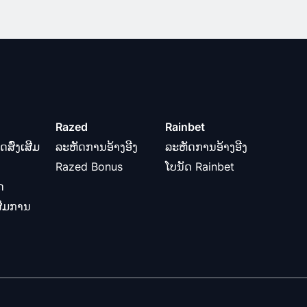
Razed
Rainbet
ດສົ່ງເສີມ
ລະຫັດການອ້າງອີງ
ລະຫັດການອ້າງອີງ
Razed Bonus
ໂບນັດ Rainbet
ດ
ເສີມການ