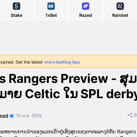
Stake
1xBet
Razed
Rainbet
xpired. Get the latest
more betting tips
vs Rangers Preview - ສຸມ
າຫມາຍ Celtic ໃນ SPL derb
S
wood
15 ມ.ນ. 2025
ຈະຂະຫຍາຍການນໍາຂອງພວກເຂົາຢູ່ເທິງສຸດຂອງຕາຕະລາງຕໍ່ກັບ Rangers 