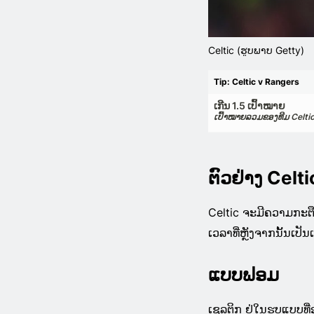
Celtic (ຮູບພາບ Getty)
Tip: Celtic v Rangers
ເກີນ 1.5 ເປົ້າໝາຍ
ເປົ້າໝາຍລວມຂອງທີມ Celti
ຕົວຢ່າງ Celt
Celtic ຈະມີຄວາມກະຕື
ເວລາທີ່ຫຼັງຈາກນັ້ນເປັ
ແບບຟອມ
ເຊລຕິກ ຢູ່ໃນຮູບແບບທີ