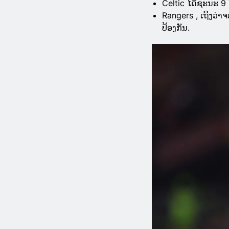
Celtic ໄດ້ຊະນະ 9 
Rangers , ເຖິງວ່
ປ້ອງກັນ.