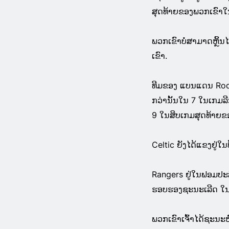
ສຸດທ້າຍຂອງພວກເຂົາໃ
ພວກເຂົາບໍ່ສາມາດຫຼິ້
ເຂົາ.
ທີມຂອງ ແບນແດນ Rodg
ກວ່ານັ້ນໃນ 7 ໃນເກມລ
9 ໃນສິບເກມສຸດທ້າຍຂ
Celtic ຍັງໄດ້ແຂງຢູ່ໃນ
Rangers ຢູ່ໃນຟອມປະສ
ຮອບຮອງຊະນະເລີດ ໃນກ
ພວກເຂົາເຈົ້າໄດ້ຊະນະ