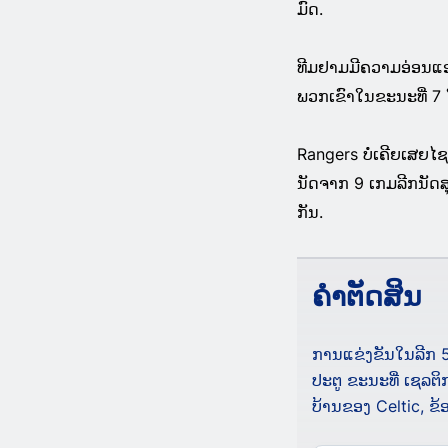
ມົດ.
ທີມຢາມມີຄວາມອ່ອນແອ
ພວກເຂົາໃນຂະນະທີ່ 7 
Rangers ບໍ່ເຄີຍເສຍໄ
ນັດຈາກ 9 ເກມລີກນັດສ
ກັນ.
ຄໍາຕັດສິນ
ການແຂ່ງຂັນໃນລີກ 5 
ປະຕູ ຂະນະທີ່ ເຊລຕິ
ບ້ານຂອງ Celtic, ຂ