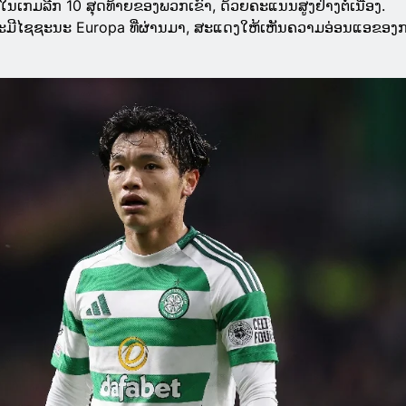
ໃນເກມລີກ 10 ສຸດທ້າຍຂອງພວກເຂົາ, ດ້ວຍຄະແນນສູງຢ່າງຕໍ່ເນື່ອງ.
າຈະມີໄຊຊະນະ Europa ທີ່ຜ່ານມາ, ສະແດງໃຫ້ເຫັນຄວາມອ່ອນແອຂອງ