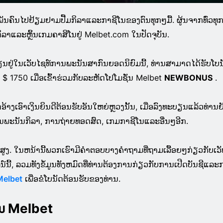
ຍພັນຄົນໄປຢ້ຽມຢາມປື້ມກິລາແລະກາຊີໂນຂອງຕົນທຸກໆມື້. ຜູ້ນຈາກທົ່ວທຸ
ິລາແລະຫຼິ້ນເກມຄາສິໂນຢູ່ Melbet.com ໃນປັດຈຸບັນ.
ະບຽນຢູ່ໃນເວັບໄຊທ໌ການພະນັນສາກົນຍອດນິຍົມນີ້, ທ່ານສາມາດໄດ້ຮັບໂບນ
ງ $ 1750 ເມື່ອເຂົ້າຮ່ວມກັບລະຫັດໂປໂມຊັ່ນ Melbet
NEWBONUS
.
້າງເອົາເງິນຍິນດີຕ້ອນຮັບອັນໃຫຍ່ຫຼວງນັ້ນ, ເມື່ອລົງທະບຽນແລ້ວທ່ານຍ
ນພະນັນກິລາ, ການຖ່າຍທອດສົດ, ເກມກາຊີໂນແລະອື່ນໆອີກ.
ງ. ໃນຫນ້ານີ້ພວກເຮົາມີຄໍາຕອບບາງຄໍາຖາມທີ່ຖາມເລື້ອຍໆກ່ຽວກັບເວັ
ນີ້, ລວມທັງຂໍ້ມູນທັງຫມົດທີ່ທ່ານຕ້ອງການກ່ຽວກັບການເປີດບັນຊີແລະ
Melbet
ເພື່ອຂໍໂບນັດຕ້ອນຮັບຂອງທ່ານ.
ນ Melbet