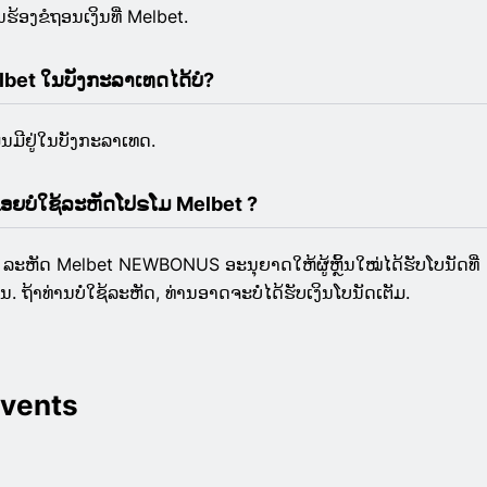
ານຮ້ອງຂໍຖອນເງິນທີ່ Melbet.
lbet ໃນບັງກະລາເທດໄດ້ບໍ?
ນມີຢູ່ໃນບັງກະລາເທດ.
ຂ້ອຍບໍ່ໃຊ້ລະຫັດໂປຣໂມ Melbet ?
: ລະຫັດ Melbet NEWBONUS ອະນຸຍາດໃຫ້ຜູ້ຫຼິ້ນໃໝ່ໄດ້ຮັບໂບນັດທີ່
ນ. ຖ້າທ່ານບໍ່ໃຊ້ລະຫັດ, ທ່ານອາດຈະບໍ່ໄດ້ຮັບເງິນໂບນັດເຕັມ.
vents