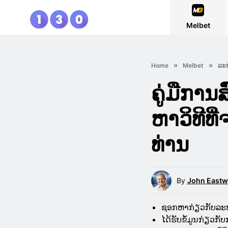
Melbet
Home
Melbet
ລະຫ
ຄູ່ມືການ
ຫາວິທີທີ
ທ່ານ
By
John East
ຊອກຫາກ່ຽວກັບລະ
ໄດ້ຮັບຂໍ້ມູນກ່ຽວກ