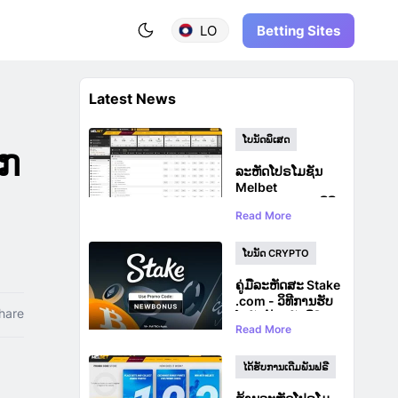
Betting Sites
LO
Latest News
ໂບນັດພິເສດ
ອກ
ລະຫັດໂປຣໂມຊັນ
Melbet
NEWBONUS - ວິທີ
Read More
ຮັບໂບນັດສູງສຸດ
$1750
ໂບນັດ CRYPTO
ຄູ່ມືລະຫັດສະ Stake
.com - ວິທີການຮັບ
hare
ໂບນັດຕ້ອນຮັບທີ່ໃຫຍ່
Read More
ທີ່ສຸດ
ໄດ້ຮັບການເດີມພັນຟຣີ