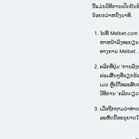
ນີ້ແມ່ນວິທີການເປີດບ
ນ້ອຍກວ່າຫນຶ່ງນາທີ.
ໄປທີ່ Melbet.com ຜ
ຫາຫນ້າລົງທະບຽນຢູ
ທາງການ Melbet .
ຄລິກທີ່ປຸ່ມ 'ການລ
ຟອມສັ້ນໆທີ່ຮຽກຮ້ອ
ເມວ ຫຼືເບີໂທລະສັບ
ວິທີການ 'ຄລິກດຽວ
ເມື່ອຖືກຖາມວ່າທ່
ລະຫັດນີ້ອະນຸຍາດໃຫ້ທ