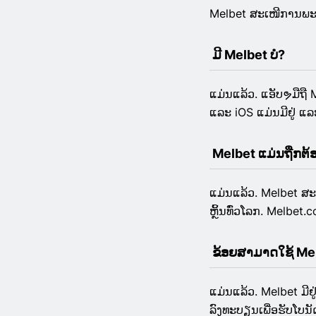
Melbet ສະເໜີການພະນັ
 ມີ Melbet ບໍ?
ແມ່ນແລ້ວ. ແອັບຯມືຖື
ແລະ iOS ແມ່ນມີຢູ່ ແ
 Melbet ແມ່ນຖືກຕ້ອ
ແມ່ນແລ້ວ. Melbet ສ
ຫຼິ້ນທົ່ວໂລກ. Melbet
 ຂ້ອຍສາມາດໃຊ້ Me
ແມ່ນແລ້ວ. Melbet ມີ
ລົງທະບຽນເພື່ອຮັບໂບນັດຜ