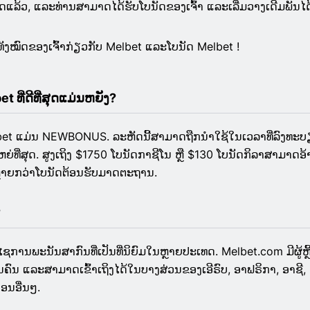
ີດແລ້ວ, ແລະທ່ານສາມາດໄດ້ຮັບໂບນັດຂອງເຈົ້າ ແລະເລີ່ມວາງເດີມພັນໄດ
ທັງໝົດຂອງເຈົ້າກ່ຽວກັບ Melbet ແລະໂບນັດ Melbet !
 ທີ່ດີທີ່ສຸດແມ່ນຫຍັງ?
et ແມ່ນ NEWBONUS. ລະຫັດນີ້ສາມາດຖືກນໍາໃຊ້ໃນເວລາທີ່ລົງທະ
່ໃຫຍ່ທີ່ສຸດ. ສູງເຖິງ $1750 ໂບນັດກາຊີໂນ ຫຼື $130 ໂບນັດກິລາສາມາດອ້
 ຫຼາຍກວ່າໂບນັດຕ້ອນຮັບມາດຕະຖານ.
?
ຊການພະນັນສາກົນທີ່ເປັນທີ່ນິຍົມໃນຫຼາຍປະເທດ. Melbet.com ມີຜູ້ຫຼິ
ຄົນ ແລະສາມາດເຂົ້າເຖິງໄດ້ໃນບາງສ່ວນຂອງເອີຣົບ, ອາຟຣິກາ, ອາຊີ,
ອນອື່ນໆ.