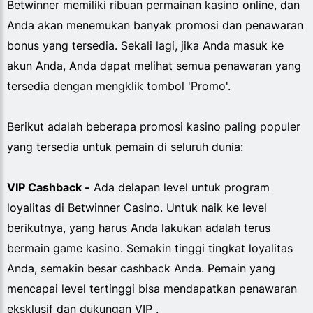
Betwinner memiliki ribuan permainan kasino online, dan
Anda akan menemukan banyak promosi dan penawaran
bonus yang tersedia. Sekali lagi, jika Anda masuk ke
akun Anda, Anda dapat melihat semua penawaran yang
tersedia dengan mengklik tombol 'Promo'.
Berikut adalah beberapa promosi kasino paling populer
yang tersedia untuk pemain di seluruh dunia:
VIP Cashback -
Ada delapan level untuk program
loyalitas di Betwinner Casino. Untuk naik ke level
berikutnya, yang harus Anda lakukan adalah terus
bermain game kasino. Semakin tinggi tingkat loyalitas
Anda, semakin besar cashback Anda. Pemain yang
mencapai level tertinggi bisa mendapatkan penawaran
eksklusif dan dukungan VIP .