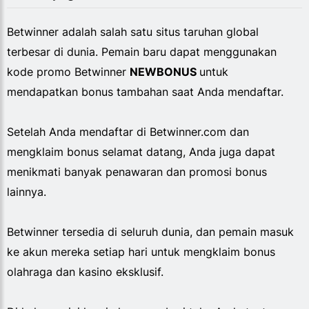
Betwinner adalah salah satu situs taruhan global
terbesar di dunia. Pemain baru dapat menggunakan
kode promo Betwinner
NEWBONUS
untuk
mendapatkan bonus tambahan saat Anda mendaftar.
Setelah Anda mendaftar di Betwinner.com dan
mengklaim bonus selamat datang, Anda juga dapat
menikmati banyak penawaran dan promosi bonus
lainnya.
Betwinner tersedia di seluruh dunia, dan pemain masuk
ke akun mereka setiap hari untuk mengklaim bonus
olahraga dan kasino eksklusif.