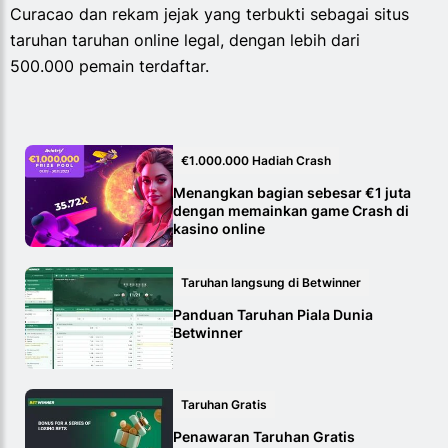
Curacao dan rekam jejak yang terbukti sebagai situs
taruhan taruhan online legal, dengan lebih dari
500.000 pemain terdaftar.
€1.000.000 Hadiah Crash
Menangkan bagian sebesar €1 juta
dengan memainkan game Crash di
kasino online
Taruhan langsung di Betwinner
Panduan Taruhan Piala Dunia
Betwinner
Taruhan Gratis
Penawaran Taruhan Gratis