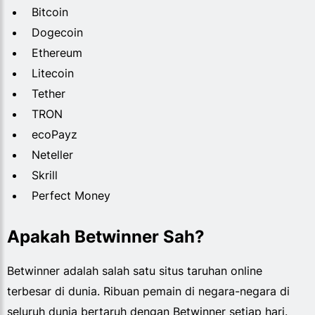
Bitcoin
Dogecoin
Ethereum
Litecoin
Tether
TRON
ecoPayz
Neteller
Skrill
Perfect Money
Apakah Betwinner Sah?
Betwinner adalah salah satu situs taruhan online
terbesar di dunia. Ribuan pemain di negara-negara di
seluruh dunia bertaruh dengan Betwinner setiap hari.