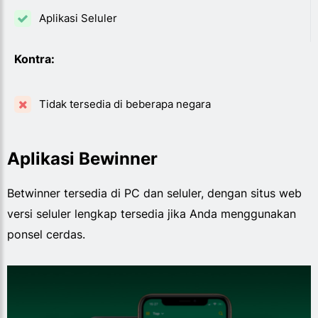
Aplikasi Seluler
Kontra:
Tidak tersedia di beberapa negara
Aplikasi Bewinner
Betwinner tersedia di PC dan seluler, dengan situs web
versi seluler lengkap tersedia jika Anda menggunakan
ponsel cerdas.