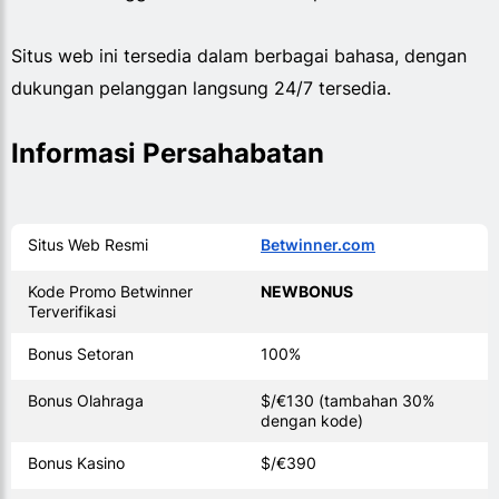
Situs web ini tersedia dalam berbagai bahasa, dengan
dukungan pelanggan langsung 24/7 tersedia.
Informasi Persahabatan
Situs Web Resmi
Betwinner.com
Kode Promo Betwinner
NEWBONUS
Terverifikasi
Bonus Setoran
100%
Bonus Olahraga
$/€130 (tambahan 30%
dengan kode)
Bonus Kasino
$/€390