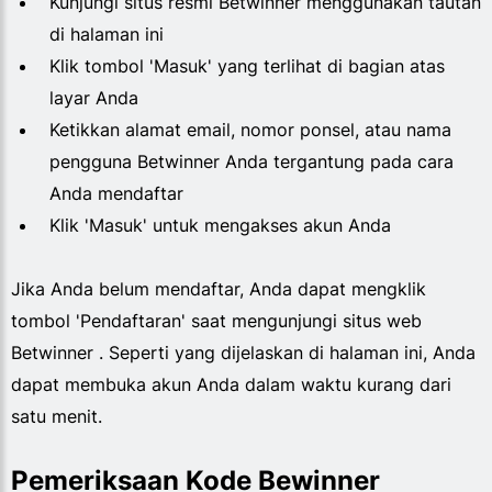
Kunjungi situs resmi Betwinner menggunakan tautan
di halaman ini
Klik tombol 'Masuk' yang terlihat di bagian atas
layar Anda
Ketikkan alamat email, nomor ponsel, atau nama
pengguna Betwinner Anda tergantung pada cara
Anda mendaftar
Klik 'Masuk' untuk mengakses akun Anda
Jika Anda belum mendaftar, Anda dapat mengklik
tombol 'Pendaftaran' saat mengunjungi situs web
Betwinner . Seperti yang dijelaskan di halaman ini, Anda
dapat membuka akun Anda dalam waktu kurang dari
satu menit.
Pemeriksaan Kode Bewinner