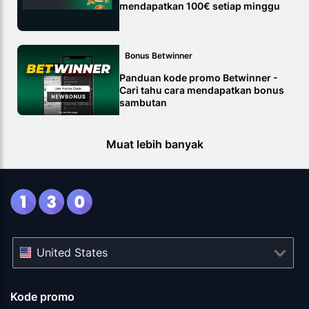
mendapatkan 100€ setiap minggu
Bonus Betwinner
Panduan kode promo Betwinner -
Cari tahu cara mendapatkan bonus
sambutan
Muat lebih banyak
United States
Kode promo