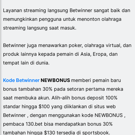
Layanan streaming langsung Betwinner sangat baik dan
memungkinkan pengguna untuk menonton olahraga
streaming langsung saat masuk.
Betwinner juga menawarkan poker, olahraga virtual, dan
produk lainnya kepada pemain di Asia, Eropa, dan
tempat lain di dunia.
Kode Betwinner
NEWBONUS
memberi pemain baru
bonus tambahan 30% pada setoran pertama mereka
saat membuka akun. Alih-alih bonus deposit 100%
standar hingga $100 yang diiklankan di situs web
Betwinner , dengan menggunakan kode NEWBONUS ,
pembaca 130.bet bisa mendapatkan bonus 30%
tambahan hingga $130 tersedia di sportsbook.