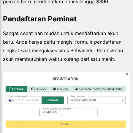
pemain baru mendapatkan bonus hingga $390.
Pendaftaran Peminat
Sangat cepat dan mudah untuk mendaftarkan akun
baru. Anda hanya perlu mengisi formulir pendaftaran
singkat saat mengakses situs Betwinner . Pembukaan
akun membutuhkan waktu kurang dari satu menit.