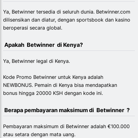
Ya, Betwinner tersedia di seluruh dunia. Betwinner.com
dilisensikan dan diatur, dengan sportsbook dan kasino
beroperasi secara global.
 Apakah  Betwinner  di Kenya?
Ya, Betwinner legal di Kenya.
Kode Promo Betwinner untuk Kenya adalah
NEWBONUS. Pemain di Kenya bisa mendapatkan
bonus hingga 20000 KSH dengan kode ini.
 Berapa pembayaran maksimum di  Betwinner  ?
Pembayaran maksimum di Betwinner adalah €100.000
atau setara dengan mata uang.