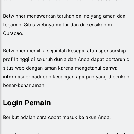
Betwinner menawarkan taruhan online yang aman dan
terjamin. Situs webnya diatur dan dilisensikan di
Curacao.
Betwinner memiliki sejumlah kesepakatan sponsorship
profil tinggi di seluruh dunia dan Anda dapat bertaruh di
situs web dengan aman karena mengetahui bahwa
informasi pribadi dan keuangan apa pun yang diberikan
benar-benar aman.
Login Pemain
Berikut adalah cara cepat masuk ke akun Anda: