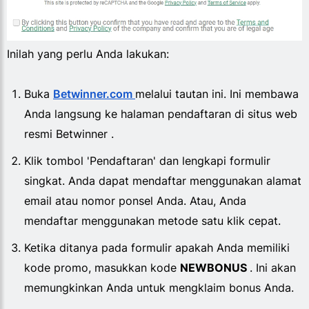
Inilah yang perlu Anda lakukan:
Buka
Betwinner.com
melalui tautan ini. Ini membawa
Anda langsung ke halaman pendaftaran di situs web
resmi Betwinner .
Klik tombol 'Pendaftaran' dan lengkapi formulir
singkat. Anda dapat mendaftar menggunakan alamat
email atau nomor ponsel Anda. Atau, Anda
mendaftar menggunakan metode satu klik cepat.
Ketika ditanya pada formulir apakah Anda memiliki
kode promo, masukkan kode
NEWBONUS
. Ini akan
memungkinkan Anda untuk mengklaim bonus Anda.