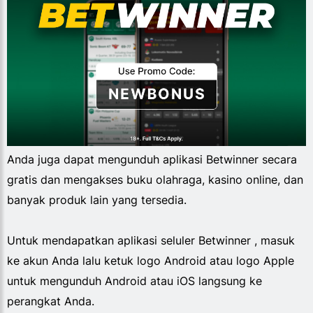
Anda juga dapat mengunduh aplikasi Betwinner secara
gratis dan mengakses buku olahraga, kasino online, dan
banyak produk lain yang tersedia.
Untuk mendapatkan aplikasi seluler Betwinner , masuk
ke akun Anda lalu ketuk logo Android atau logo Apple
untuk mengunduh Android atau iOS langsung ke
perangkat Anda.