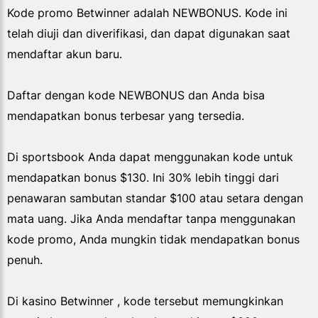
Kode promo Betwinner adalah NEWBONUS. Kode ini
telah diuji dan diverifikasi, dan dapat digunakan saat
mendaftar akun baru.
Daftar dengan kode NEWBONUS dan Anda bisa
mendapatkan bonus terbesar yang tersedia.
Di sportsbook Anda dapat menggunakan kode untuk
mendapatkan bonus $130. Ini 30% lebih tinggi dari
penawaran sambutan standar $100 atau setara dengan
mata uang. Jika Anda mendaftar tanpa menggunakan
kode promo, Anda mungkin tidak mendapatkan bonus
penuh.
Di kasino Betwinner , kode tersebut memungkinkan