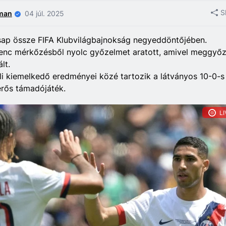
S
man
04 júl. 2025
ap össze FIFA Klubvilágbajnokság negyeddöntőjében.
lenc mérkőzésből nyolc győzelmet aratott, amivel meggyő
lt.
i kiemelkedő eredményei közé tartozik a látványos 10-0-s
rős támadójáték.
LI