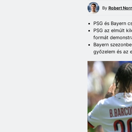
By
Robert Nor
PSG és Bayern cs
PSG az elmúlt ki
formát demonstrá
Bayern szezonbel
győzelem és az e