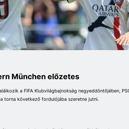
ern München előzetes
találkozik a FIFA Klubvilágbajnokság negyeddöntőjében, PS
 torna következő fordulójába szeretne jutni.