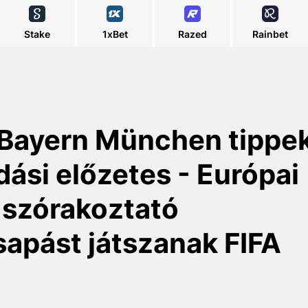
Stake
1xBet
Razed
Rainbet
 Bayern München tippe
dási előzetes - Európai
 szórakoztató
apást játszanak FIFA