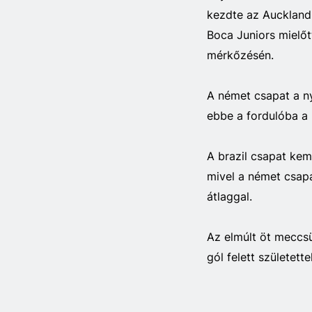
kezdte az Auckland
Boca Juniors mielőt
mérkőzésén.
A német csapat a n
ebbe a fordulóba a 
A brazil csapat ke
mivel a német csapa
átlaggal.
Az elmúlt öt meccs
gól felett születette