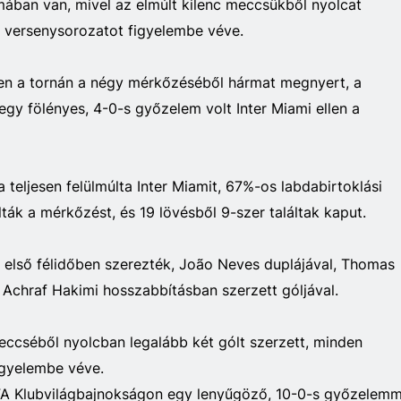
ában van, mivel az elmúlt kilenc meccsükből nyolcat
versenysorozatot figyelembe véve.
zen a tornán a négy mérkőzéséből hármat megnyert, a
gy fölényes, 4-0-s győzelem volt Inter Miami ellen a
 teljesen felülmúlta Inter Miamit, 67%-os labdabirtoklási
ták a mérkőzést, és 19 lövésből 9-szer találtak kaput.
 első félidőben szerezték, João Neves duplájával, Thomas
s Achraf Hakimi hosszabbításban szerzett góljával.
eccséből nyolcban legalább két gólt szerzett, minden
igyelembe véve.
A Klubvilágbajnokságon egy lenyűgöző, 10-0-s győzelemm