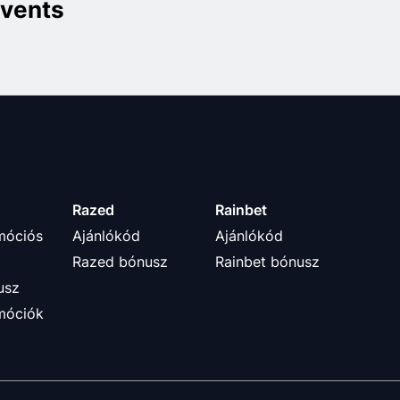
vents
Razed
Rainbet
móciós
Ajánlókód
Ajánlókód
Razed bónusz
Rainbet bónusz
usz
móciók