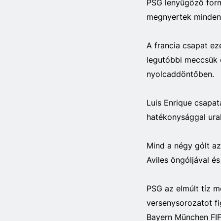
PSG lenyűgöző form
megnyertek minden 
A francia csapat e
legutóbbi meccsük e
nyolcaddöntőben.
Luis Enrique csapata
hatékonysággal ural
Mind a négy gólt az
Aviles öngóljával é
PSG az elmúlt tíz m
versenysorozatot f
Bayern München FIF