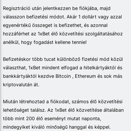
Regisztráció után jelentkezzen be fiókjába, majd
válasszon befizetési módot. Akár 1 dollárt vagy azzal
egyenértékű összeget is befizethet, és azonnal
hozzáférhet az 1xBet élő közvetítési szolgáltatásához
anélkül, hogy fogadást kellene tennie!
Befizetéskor több tucat különböző fizetési mód közül
választhat, 1xBet mindent elfogad a hitelkártyáktól és
bankkártyáktól kezdve Bitcoin , Ethereum és sok más
kriptovalután át.
Miután létrehoztad a fiókodat, számos élő közvetítési
lehetőséget találsz. Az 1xBet élő közvetítése általában
több mint 200 élő eseményt mutat naponta,
mindegyiket kiváló minőségű hanggal és képpel.