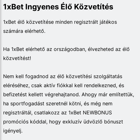
1xBet Ingyenes Élő Közvetítés
1xBet élő közvetítése minden regisztrált játékos
számára elérhető.
Ha 1xBet elérhető az országodban, élvezheted az élő
közvetítést!
Nem kell fogadnod az élő közvetítési szolgáltatás
eléréséhez, csak aktív fiókkal kell rendelkezned, és
befizetést kellett végrehajtanod. Ahogy már említettük,
ha sportfogadást szeretnél kötni, és még nem
regisztráltál, csatlakozz az 1xBet NEWBONUS
promóciós kóddal, hogy exkluzív üdvözlő bónuszt
igényelj.