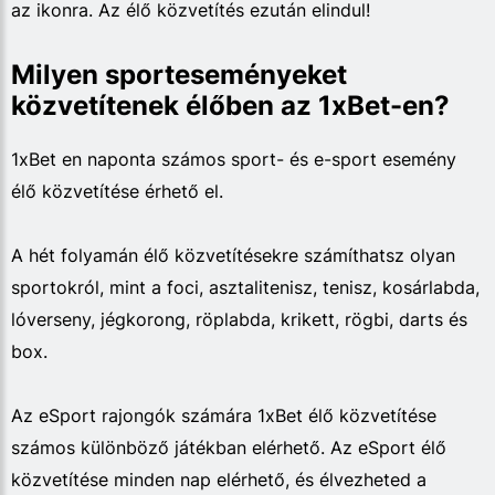
az ikonra. Az élő közvetítés ezután elindul!
Milyen sporteseményeket
közvetítenek élőben az 1xBet-en?
1xBet en naponta számos sport- és e-sport esemény
élő közvetítése érhető el.
A hét folyamán élő közvetítésekre számíthatsz olyan
sportokról, mint a foci, asztalitenisz, tenisz, kosárlabda,
lóverseny, jégkorong, röplabda, krikett, rögbi, darts és
box.
Az eSport rajongók számára 1xBet élő közvetítése
számos különböző játékban elérhető. Az eSport élő
közvetítése minden nap elérhető, és élvezheted a