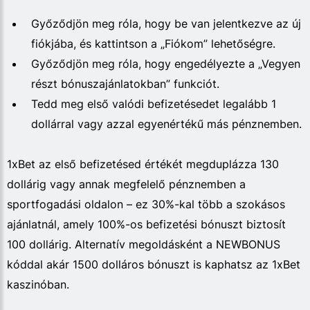
Győződjön meg róla, hogy be van jelentkezve az új
fiókjába, és kattintson a „Fiókom” lehetőségre.
Győződjön meg róla, hogy engedélyezte a „Vegyen
részt bónuszajánlatokban” funkciót.
Tedd meg első valódi befizetésedet legalább 1
dollárral vagy azzal egyenértékű más pénznemben.
1xBet az első befizetésed értékét megduplázza 130
dollárig vagy annak megfelelő pénznemben a
sportfogadási oldalon – ez 30%-kal több a szokásos
ajánlatnál, amely 100%-os befizetési bónuszt biztosít
100 dollárig. Alternatív megoldásként a NEWBONUS
kóddal akár 1500 dolláros bónuszt is kaphatsz az 1xBet
kaszinóban.