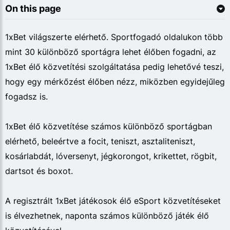
On this page
1xBet világszerte elérhető. Sportfogadó oldalukon több
mint 30 különböző sportágra lehet élőben fogadni, az
1xBet élő közvetítési szolgáltatása pedig lehetővé teszi,
hogy egy mérkőzést élőben nézz, miközben egyidejűleg
fogadsz is.
1xBet élő közvetítése számos különböző sportágban
elérhető, beleértve a focit, teniszt, asztaliteniszt,
kosárlabdát, lóversenyt, jégkorongot, krikettet, rögbit,
dartsot és boxot.
A regisztrált 1xBet játékosok élő eSport közvetítéseket
is élvezhetnek, naponta számos különböző játék élő