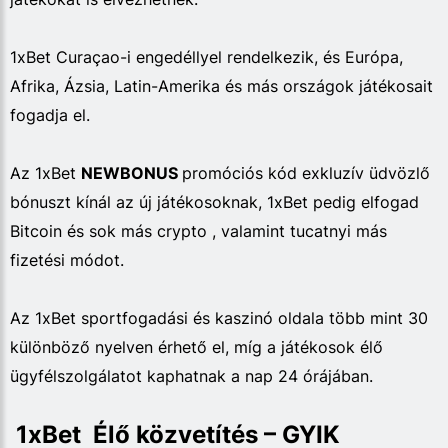
1xBet Curaçao-i engedéllyel rendelkezik, és Európa,
Afrika, Ázsia, Latin-Amerika és más országok játékosait
fogadja el.
Az 1xBet
NEWBONUS
promóciós kód exkluzív üdvözlő
bónuszt kínál az új játékosoknak, 1xBet pedig elfogad
Bitcoin és sok más crypto , valamint tucatnyi más
fizetési módot.
Az 1xBet sportfogadási és kaszinó oldala több mint 30
különböző nyelven érhető el, míg a játékosok élő
ügyfélszolgálatot kaphatnak a nap 24 órájában.
 1xBet  Élő közvetítés – GYIK