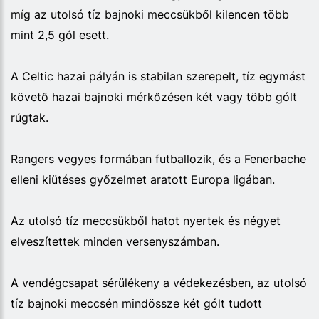
míg az utolsó tíz bajnoki meccsükből kilencen több
mint 2,5 gól esett.
A Celtic hazai pályán is stabilan szerepelt, tíz egymást
követő hazai bajnoki mérkőzésen két vagy több gólt
rúgtak.
Rangers vegyes formában futballozik, és a Fenerbache
elleni kiütéses győzelmet aratott Europa ligában.
Az utolsó tíz meccsükből hatot nyertek és négyet
elveszítettek minden versenyszámban.
A vendégcsapat sérülékeny a védekezésben, az utolsó
tíz bajnoki meccsén mindössze két gólt tudott