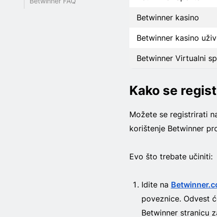
Betwinner FAQ
Betwinner kasino
Betwinner kasino uži
Betwinner Virtualni s
Kako se regis
Možete se registrirati 
korištenje Betwinner 
Evo što trebate učiniti:
Idite na
Betwinner.
poveznice. Odvest ć
Betwinner stranicu za