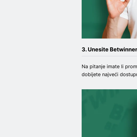
Unesite Betwinner
Na pitanje imate li pr
dobijete najveći dostup