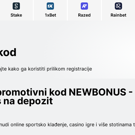
Stake
1xBet
Razed
Rainbet
kod
 kako ga koristiti prilikom registracije
promotivni kod NEWBONUS -
 na depozit
 nudi online sportsko klađenje, casino igre i više stotinama 