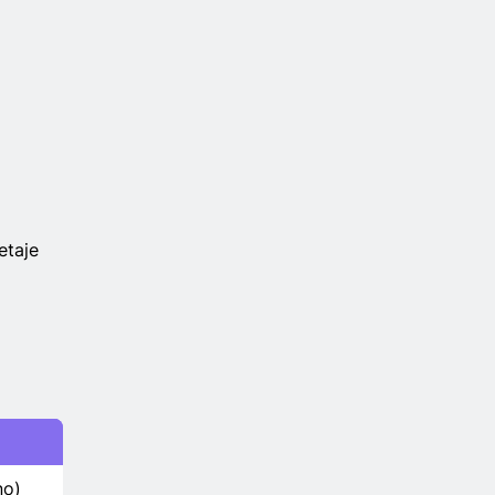
etaje
no)