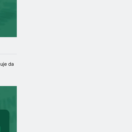
uje da