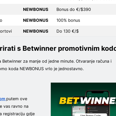
NEWBONUS
Bonus do €/$390
vo
NEWBONUS
100% bonus
portovi
NEWBONUS
Do 130 €/$
trirati s Betwinner promotivnim ko
na Betwinner za manje od jedne minute. Otvaranje računa i
promo koda NEWBONUS vrlo je jednostavno.
com
putem ove
e vas ravno na
 registraciju gdje