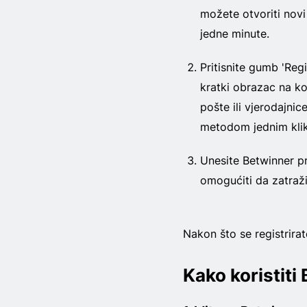
možete otvoriti nov
jedne minute.
Pritisnite gumb 'Regis
kratki obrazac na koj
pošte ili vjerodajnic
metodom jednim kli
Unesite Betwinner 
omogućiti da zatraži
Nakon što se registrirat
Kako koristiti