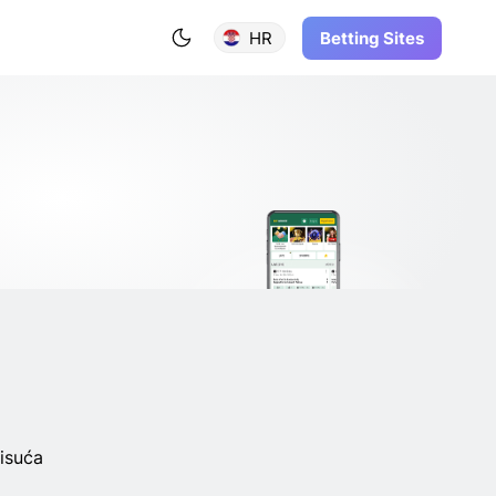
Betting Sites
HR
tisuća