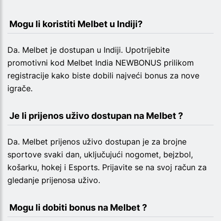
 Mogu li koristiti Melbet u Indiji?
Da. Melbet je dostupan u Indiji. Upotrijebite
promotivni kod Melbet India NEWBONUS prilikom
registracije kako biste dobili najveći bonus za nove
igrače.
 Je li prijenos uživo dostupan na Melbet ?
Da. Melbet prijenos uživo dostupan je za brojne
sportove svaki dan, uključujući nogomet, bejzbol,
košarku, hokej i Esports. Prijavite se na svoj račun za
gledanje prijenosa uživo.
 Mogu li dobiti bonus na Melbet ?