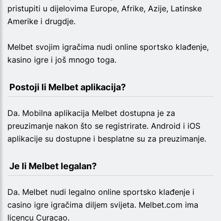
pristupiti u dijelovima Europe, Afrike, Azije, Latinske
Amerike i drugdje.
Melbet svojim igračima nudi online sportsko klađenje,
kasino igre i još mnogo toga.
 Postoji li Melbet aplikacija?
Da. Mobilna aplikacija Melbet dostupna je za
preuzimanje nakon što se registrirate. Android i iOS
aplikacije su dostupne i besplatne su za preuzimanje.
 Je li Melbet legalan?
Da. Melbet nudi legalno online sportsko klađenje i
casino igre igračima diljem svijeta. Melbet.com ima
licencu Curacao.