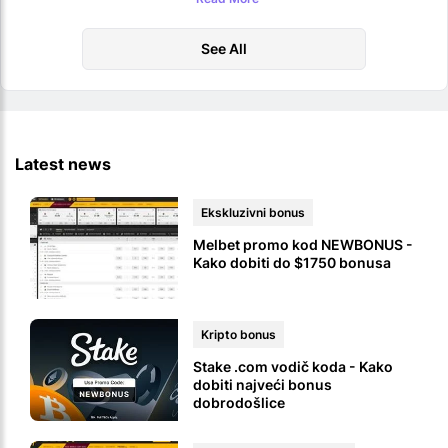
See All
Latest news
Ekskluzivni bonus
Melbet promo kod NEWBONUS -
Kako dobiti do $1750 bonusa
Kripto bonus
Stake .com vodič koda - Kako
dobiti najveći bonus
dobrodošlice