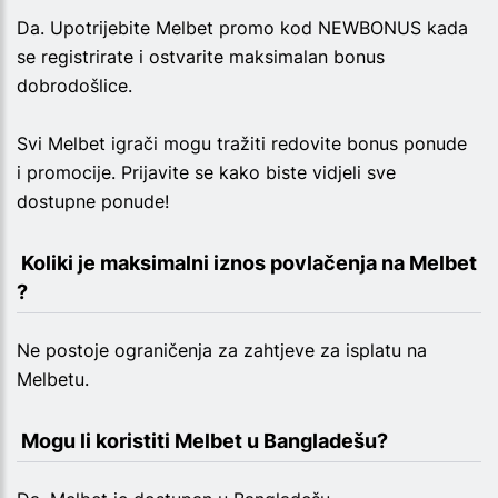
Da. Upotrijebite Melbet promo kod NEWBONUS kada
se registrirate i ostvarite maksimalan bonus
dobrodošlice.
Svi Melbet igrači mogu tražiti redovite bonus ponude
i promocije. Prijavite se kako biste vidjeli sve
dostupne ponude!
 Koliki je maksimalni iznos povlačenja na Melbet 
?
Ne postoje ograničenja za zahtjeve za isplatu na
Melbetu.
 Mogu li koristiti Melbet u Bangladešu?