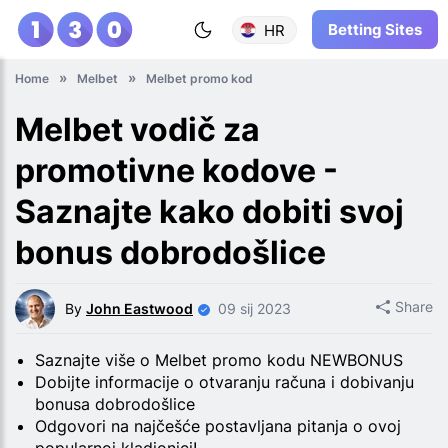
Betting Sites
HR
Home
Melbet
Melbet promo kod
Melbet vodič za
promotivne kodove -
Saznajte kako dobiti svoj
bonus dobrodošlice
Share
By
John Eastwood
09 sij 2023
Saznajte više o Melbet promo kodu NEWBONUS
Dobijte informacije o otvaranju računa i dobivanju
bonusa dobrodošlice
Odgovori na najčešće postavljana pitanja o ovoj