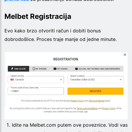
Melbet Registracija
Evo kako brzo otvoriti račun i dobiti bonus
dobrodošlice. Proces traje manje od jedne minute.
Idite na Melbet.com putem ove poveznice. Vodi vas