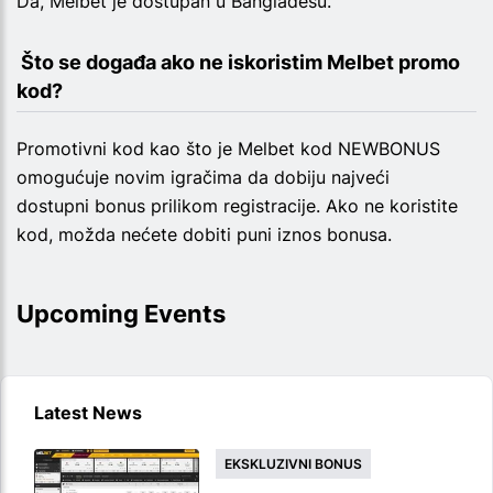
Da, Melbet je dostupan u Bangladešu.
 Što se događa ako ne iskoristim Melbet promo 
kod?
Promotivni kod kao što je Melbet kod NEWBONUS
omogućuje novim igračima da dobiju najveći
dostupni bonus prilikom registracije. Ako ne koristite
kod, možda nećete dobiti puni iznos bonusa.
Upcoming Events
Latest News
EKSKLUZIVNI BONUS