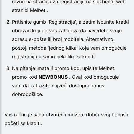
ravno na stranicu za registraciju na službenoj web
stranici Melbet .
Pritisnite gumb 'Registracija', a zatim ispunite kratki
obrazac koji od vas zahtijeva da navedete svoju
adresu e-pošte ili broj mobitela. Alternativno,
postoji metoda 'jednog klika' koja vam omogućuje
registraciju u samo nekoliko sekundi.
Na pitanje imate li promo kod, upišite Melbet
promo kod
NEWBONUS
. Ovaj kod omogućuje
vam da zatražite najveći dostupni bonus
dobrodošlice.
Vaš račun je sada otvoren i možete dobiti svoj bonus i
početi se kladiti.