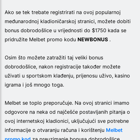
Ako se tek trebate registrirati na ovoj popularnoj
međunarodnoj kladioničarskoj stranici, možete dobiti
bonus dobrodošlice u vrijednosti do $1750 kada se
pridružite Melbet promo kodu
NEWBONUS
.
Osim što možete zatražiti taj veliki bonus
dobrodošlice, nakon registracije također možete
uživati u sportskom klađenju, prijenosu uživo, kasino
igrama i još mnogo toga.
Melbet se toplo preporučuje. Na ovoj stranici imamo
odgovore na neka od najčešće postavljanih pitanja o
ovoj internetskoj kladionici, uključujući sve potrebne
informacije o otvaranju računa i korištenju
Melbet
promo kod
za preuzimanje bonusa dobrodošlice.