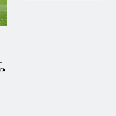
-
IFA