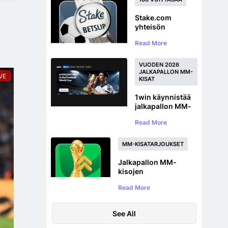
Stake.com
yhteisön
jalkapallon
Read More
arvonta: 100 000
dollarin MM-
kisojen
VUODEN 2026
palkintojenjako
JALKAPALLON MM-
VE
KISAT
1win käynnistää
jalkapallon MM-
kisat 5 000 000
Read More
USDT n
palkintopotilla
MM-KISATARJOUKSET
Jalkapallon MM-
kisojen
vedonlyöntitarjoukset:
Read More
Jalkapallon
vedonlyöntitarjoukset
MM-kisoihin 2026
See All