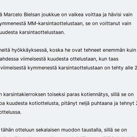
tä Marcelo Bielsan joukkue on vaikea voittaa ja hävisi vain
ymmenestä MM-karsintaottelustaan, se on voittanut vain
uudesta karsintaottelustaan.
yneitä hyökkäyksessä, koska he ovat tehneet enemmän kuin
ahdessa viimeisestä kuudesta ottelustaan, kun taas
viimeisestä kymmenestä karsintaottelustaan on tehty alle 2
karsintakierroksen toiseksi paras kotiennätys, sillä se on
toa kuudesta kotiottelusta, pitänyt neljä puhtaana ja tehnyt
ottelussa.
 tähän otteluun sekalaisen muodon taustalla, sillä se on