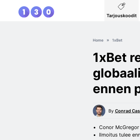
Tarjouskoodit
Home
1xBet
1xBet r
globaali
ennen p
By
Conrad Cas
Conor McGregor on
Ilmoitus tulee e