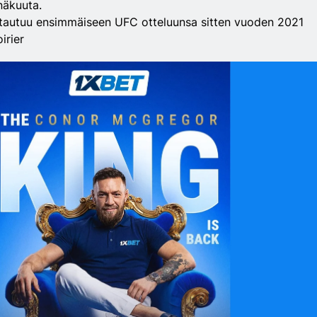
inäkuuta.
tautuu ensimmäiseen UFC otteluunsa sitten vuoden 2021
irier