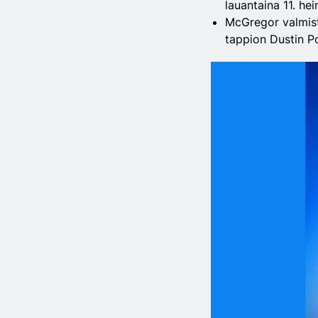
lauantaina 11. he
McGregor valmis
tappion Dustin Po