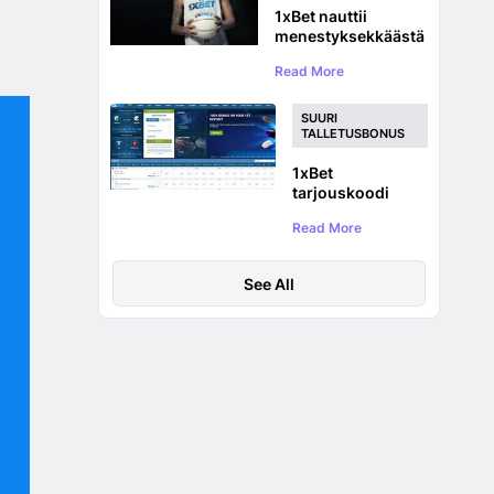
1xBet nauttii
menestyksekkäästä
vuodesta 2024 ja
Read More
odottaa edelleen
kasvua vuonna
2025
SUURI
TALLETUSBONUS
1xBet
tarjouskoodi
NEWBONUS -
Read More
Kuinka saada
jopa $1500 bonus
See All