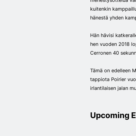
menestysottelua var
kuitenkin kamppaillu
hänestä yhden kampp
Hän hävisi katkeral
hen vuoden 2018 lop
Cerronen 40 sekunni
Tämä on edelleen Mc
tappiota Poirier vu
irlantilaisen jalan 
Upcoming E