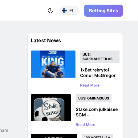
Betting Sites
FI
Latest News
UUSI
SUURLÄHETTILÄS
1xBet rekrytoi
Conor McGregor
globaaliksi
Read More
brändilähettilääksi
ennen paluuta
UFC :hen
UUSI OMINAISUUS
Stake.com julkaisee
SGM -
vedonlyöntityökalun
Read More
saman pelin
hare
monivedoille
100 VOITTAJAA