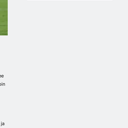
ee
pin
 ja