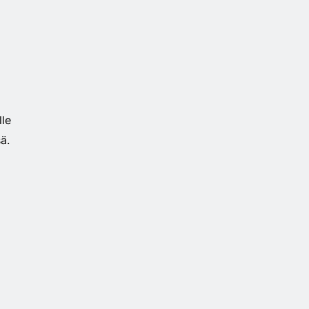
lle
ä.