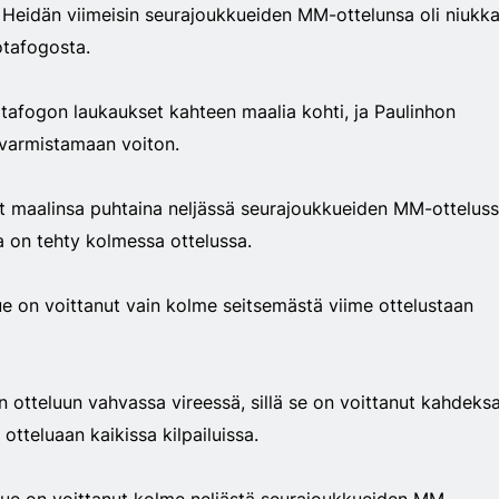
. Heidän viimeisin seurajoukkueiden MM-ottelunsa oli niukka
otafogosta.
otafogon laukaukset kahteen maalia kohti, ja Paulinhon
i varmistamaan voiton.
t maalinsa puhtaina neljässä seurajoukkueiden MM-otteluss
ia on tehty kolmessa ottelussa.
kue on voittanut vain kolme seitsemästä viime ottelustaan
n otteluun vahvassa vireessä, sillä se on voittanut kahdeks
tteluaan kaikissa kilpailuissa.