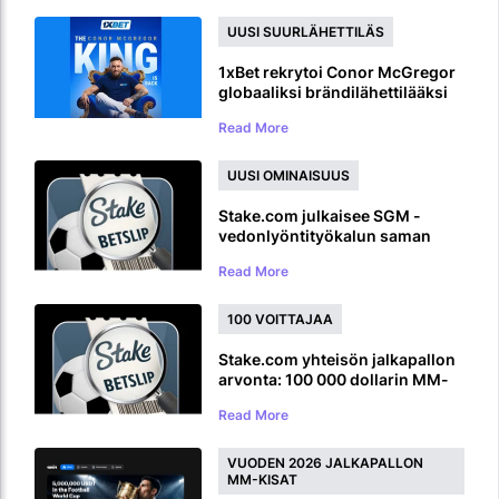
UUSI SUURLÄHETTILÄS
1xBet rekrytoi Conor McGregor
globaaliksi brändilähettilääksi
ennen paluuta UFC :hen
Read More
UUSI OMINAISUUS
Stake.com julkaisee SGM -
vedonlyöntityökalun saman
pelin monivedoille
Read More
100 VOITTAJAA
Stake.com yhteisön jalkapallon
arvonta: 100 000 dollarin MM-
kisojen palkintojenjako
Read More
VUODEN 2026 JALKAPALLON
MM-KISAT