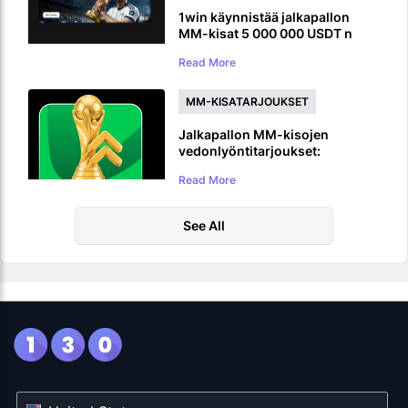
1win käynnistää jalkapallon
MM-kisat 5 000 000 USDT n
palkintopotilla
Read More
MM-KISATARJOUKSET
Jalkapallon MM-kisojen
vedonlyöntitarjoukset:
Jalkapallon
Read More
vedonlyöntitarjoukset MM-
kisoihin 2026
See All