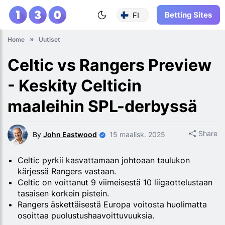
Betting Sites
FI
Home
Uutiset
Celtic vs Rangers Preview
- Keskity Celticin
maaleihin SPL-derbyssä
Share
By
John Eastwood
15 maalisk. 2025
Celtic pyrkii kasvattamaan johtoaan taulukon
kärjessä Rangers vastaan.
Celtic on voittanut 9 viimeisestä 10 liigaottelustaan
tasaisen korkein pistein.
Rangers äskettäisestä Europa voitosta huolimatta
osoittaa puolustushaavoittuvuuksia.