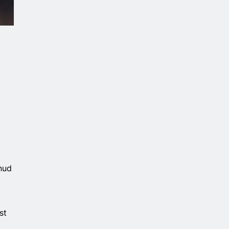
nud
st