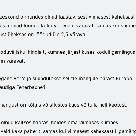
eskond on ründes olnud laastav, sest viimasest kaheksast
mes on nad löönud kolm või enam väravat, samas kui kümne
ust üheksas on löödud üle 2,5 värava.
koduväljakul kindlalt, kümnes järjestikuses koduliigamängus
am väravat.
egane vorm ja suundutakse sellele mängule pärast Europa
audiga Fenerbache'i.
ängust on kõigis võistlustes kuus võitu ja neli kaotust.
 olnud kaitses habras, hoides oma viimases kümnes
 vaid kaks paberit, samas kui viimasest kaheksast liigamän