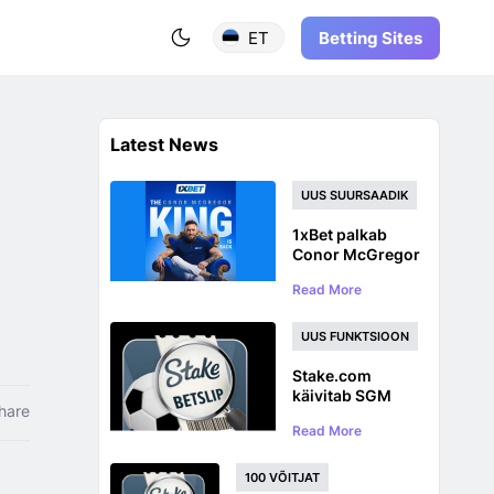
Betting Sites
ET
Latest News
UUS SUURSAADIK
1xBet palkab
Conor McGregor
enne UFC
Read More
naasmist
globaalseks
brändisaadikuks
UUS FUNKTSIOON
Stake.com
käivitab SGM
hare
panuste jälgimise
Read More
sama mängu
mitmikpanuste
jaoks
100 VÕITJAT