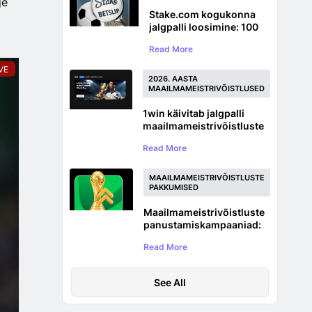
ge
Stake.com kogukonna
jalgpalli loosimine: 100
000 dollari suurune
Read More
maailmameistrivõistluste
auhinnaloos
VE
2026. AASTA
MAAILMAMEISTRIVÕISTLUSED
1win käivitab jalgpalli
maailmameistrivõistluste
turniiri 5 000 000 USDT
Read More
auhinnafondiga
MAAILMAMEISTRIVÕISTLUSTE
PAKKUMISED
Maailmameistrivõistluste
panustamiskampaaniad:
jalgpalliennustuse
Read More
pakkumised 2026. aasta
MM-ile
See All