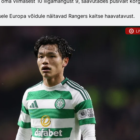
d oma viimasest 10 liigamängust 9, saavutades püsivalt kõr
sele Europa võidule näitavad Rangers kaitse haavatavust.
LI