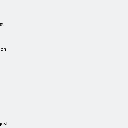
st
 on
gust