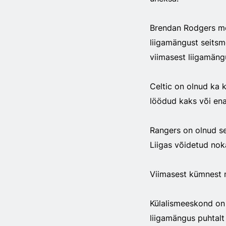
Brendan Rodgers me
liigamängust seits
viimasest liigamäng
Celtic on olnud ka 
löödud kaks või en
Rangers on olnud s
Liigas võidetud nok
Viimasest kümnest m
Külalismeeskond on
liigamängus puhtalt