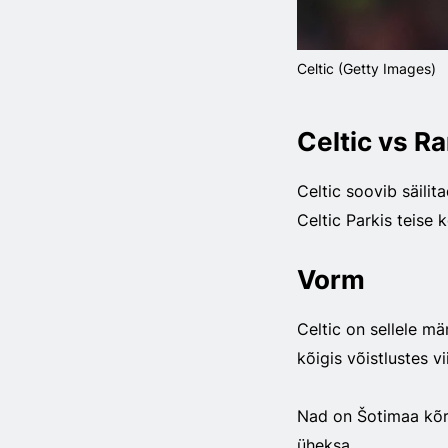
Celtic (Getty Images)
Celtic vs R
Celtic soovib säili
Celtic Parkis teise 
Vorm
Celtic on sellele m
kõigis võistlustes v
Nad on Šotimaa kõr
üheksa.