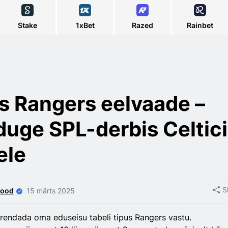
Stake
1xBet
Razed
Rainbet
vs Rangers eelvaade –
uge SPL-derbis Celtici
ele
S
wood
15 märts 2025
urendada oma eduseisu tabeli tipus Rangers vastu.