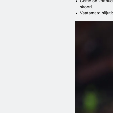
Celtic on võitnu
skoori.
Vaatamata hiljuti