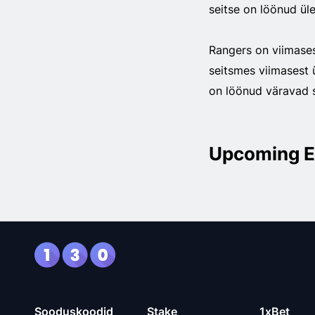
seitse on löönud üle
Rangers on viimases
seitsmes viimasest
on löönud väravad s
Upcoming E
Sooduskoodid
Stake
1xBet