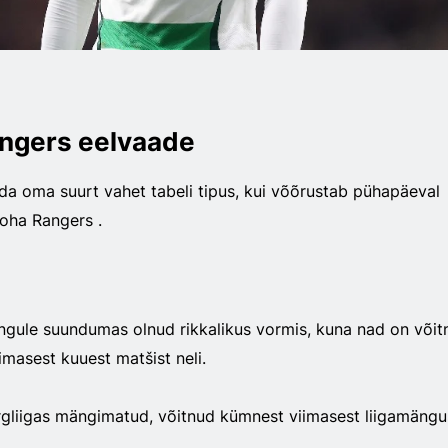
angers eelvaade
tada oma suurt vahet tabeli tipus, kui võõrustab pühapäeval
koha Rangers .
ängule suundumas olnud rikkalikus vormis, kuna nad on võit
iimasest kuuest matšist neli.
gliigas mängimatud, võitnud kümnest viimasest liigamängu