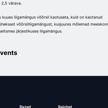
 2,5 värava.
 kuues liigamängus võõrsil kaotuseta, kuid on kaotanud
 üheksast võõrsilliigamängust, kusjuures mõlemad meeskon
eitsmes järjestikuses liigamängus.
vents
Razed
Rainbet