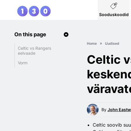
Sooduskoodid
On this page
Home
Uudised
Celtic vs Rangers
eelvaade
Celtic 
Vorm
keskend
väravat
By
John East
Celtic soovib su