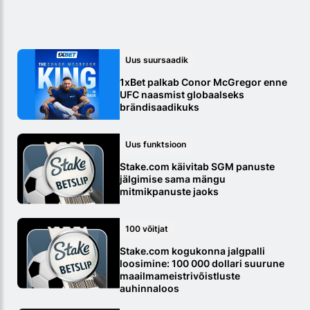
Uus suursaadik
1xBet palkab Conor McGregor enne
UFC naasmist globaalseks
brändisaadikuks
Uus funktsioon
Stake.com käivitab SGM panuste
jälgimise sama mängu
mitmikpanuste jaoks
100 võitjat
Stake.com kogukonna jalgpalli
loosimine: 100 000 dollari suurune
maailmameistrivõistluste
auhinnaloos