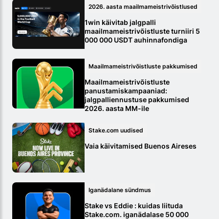
2026. aasta maailmameistrivõistlused
1win käivitab jalgpalli
maailmameistrivõistluste turniiri 5
000 000 USDT auhinnafondiga
Maailmameistrivõistluste pakkumised
Maailmameistrivõistluste
panustamiskampaaniad:
jalgpalliennustuse pakkumised
2026. aasta MM-ile
Stake.com uudised
Vaia käivitamised Buenos Aireses
Iganädalane sündmus
Stake vs Eddie : kuidas liituda
Stake.com. iganädalase 50 000