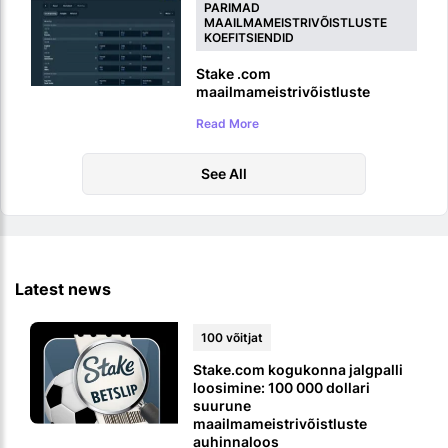
PARIMAD
MAAILMAMEISTRIVÕISTLUSTE
KOEFITSIENDID
Stake .com
maailmameistrivõistluste
kihlveojuhend
Read More
See All
Latest news
100 võitjat
Stake.com kogukonna jalgpalli
loosimine: 100 000 dollari
suurune
maailmameistrivõistluste
auhinnaloos