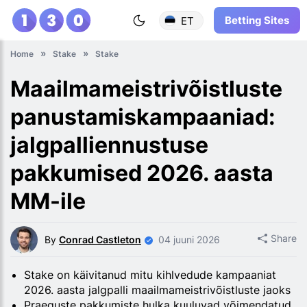
Betting Sites
ET
Home
Stake
Stake
Maailmameistrivõistluste
panustamiskampaaniad:
jalgpalliennustuse
pakkumised 2026. aasta
MM-ile
Share
By
Conrad Castleton
04 juuni 2026
Stake on käivitanud mitu kihlvedude kampaaniat
2026. aasta jalgpalli maailmameistrivõistluste jaoks
Praeguste pakkumiste hulka kuuluvad võimendatud