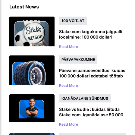
Latest News
100 VÕITJAT
Stake.com kogukonna jalgpalli
loosimine: 100 000 dollari
suurune
Read More
maailmameistrivõistluste
auhinnaloos
PÄEVAPAKKUMINE
Päevane panusevõistlus: kuidas
100 000 dollari edetabel töötab
Read More
IGANÄDALANE SÜNDMUS
Stake vs Eddie : kuidas liituda
Stake.com. iganädalase 50 000
dollarilise kordistaja
Read More
väljakutsega