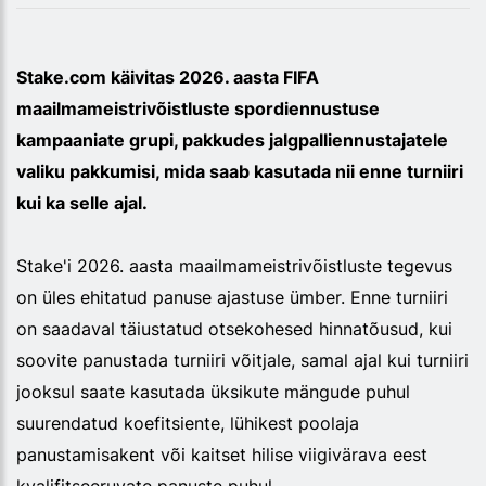
Stake.com käivitas 2026. aasta FIFA
maailmameistrivõistluste spordiennustuse
kampaaniate grupi, pakkudes jalgpalliennustajatele
valiku pakkumisi, mida saab kasutada nii enne turniiri
kui ka selle ajal.
Stake'i 2026. aasta maailmameistrivõistluste tegevus
on üles ehitatud panuse ajastuse ümber. Enne turniiri
on saadaval täiustatud otsekohesed hinnatõusud, kui
soovite panustada turniiri võitjale, samal ajal kui turniiri
jooksul saate kasutada üksikute mängude puhul
suurendatud koefitsiente, lühikest poolaja
panustamisakent või kaitset hilise viigivärava eest
kvalifitseeruvate panuste puhul.