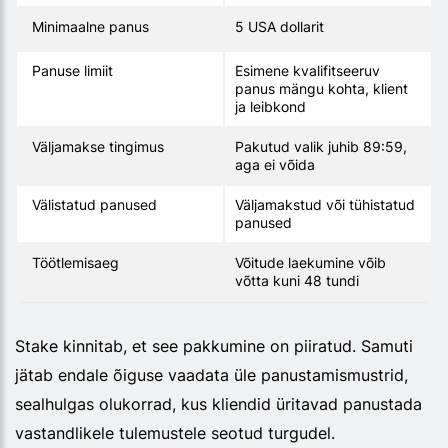
Minimaalne panus
5 USA dollarit
Panuse limiit
Esimene kvalifitseeruv
panus mängu kohta, klient
ja leibkond
Väljamakse tingimus
Pakutud valik juhib 89:59,
aga ei võida
Välistatud panused
Väljamakstud või tühistatud
panused
Töötlemisaeg
Võitude laekumine võib
võtta kuni 48 tundi
Stake kinnitab, et see pakkumine on piiratud. Samuti
jätab endale õiguse vaadata üle panustamismustrid,
sealhulgas olukorrad, kus kliendid üritavad panustada
vastandlikele tulemustele seotud turgudel.