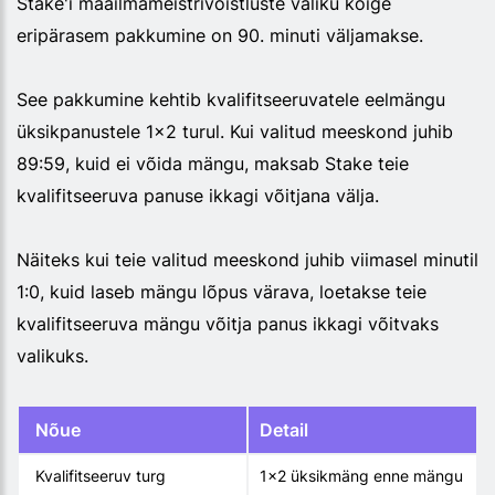
Stake'i maailmameistrivõistluste valiku kõige
eripärasem pakkumine on 90. minuti väljamakse.
See pakkumine kehtib kvalifitseeruvatele eelmängu
üksikpanustele 1x2 turul. Kui valitud meeskond juhib
89:59, kuid ei võida mängu, maksab Stake teie
kvalifitseeruva panuse ikkagi võitjana välja.
Näiteks kui teie valitud meeskond juhib viimasel minutil
1:0, kuid laseb mängu lõpus värava, loetakse teie
kvalifitseeruva mängu võitja panus ikkagi võitvaks
valikuks.
Nõue
Detail
Kvalifitseeruv turg
1x2 üksikmäng enne mängu