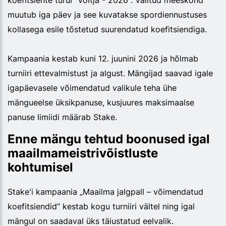
muutub iga päev ja see kuvatakse spordiennustuses
kollasega esile tõstetud suurendatud koefitsiendiga.
Kampaania kestab kuni 12. juunini 2026 ja hõlmab
turniiri ettevalmistust ja algust. Mängijad saavad igale
igapäevasele võimendatud valikule teha ühe
mängueelse üksikpanuse, kusjuures maksimaalse
panuse limiidi määrab Stake.
Enne mängu tehtud boonused igal
maailmameistrivõistluste
kohtumisel
Stake'i kampaania „Maailma jalgpall – võimendatud
koefitsiendid” kestab kogu turniiri vältel ning igal
mängul on saadaval üks täiustatud eelvalik.