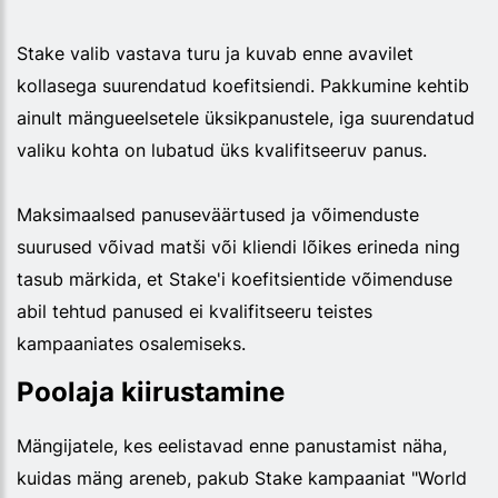
Stake valib vastava turu ja kuvab enne avavilet
kollasega suurendatud koefitsiendi. Pakkumine kehtib
ainult mängueelsetele üksikpanustele, iga suurendatud
valiku kohta on lubatud üks kvalifitseeruv panus.
Maksimaalsed panuseväärtused ja võimenduste
suurused võivad matši või kliendi lõikes erineda ning
tasub märkida, et Stake'i koefitsientide võimenduse
abil tehtud panused ei kvalifitseeru teistes
kampaaniates osalemiseks.
Poolaja kiirustamine
Mängijatele, kes eelistavad enne panustamist näha,
kuidas mäng areneb, pakub Stake kampaaniat "World