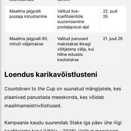
Maailma jalgpalli
Valitud live-
22. juuli
poolaja kiirustamine
koefitsientide
26
suurendamine
poolajapausi ajal
Maailma jalgpalli 90.
Valitud panused
21. juuli 26
minuti väljamakse
makstakse ikkagi
võitjatena välja, kui
hiline eduseis
kaotatakse
Loendus karikavõistlusteni
Countdown to the Cup on suunatud mängijatele, kes
plaanivad panustada meeskonda, kes võidab
maailmameistrivõistlused.
Kampaania kaudu suurendab Stake iga päev ühe riigi
koefitsiente turul "Võitja - 2026". Valitud meeskond