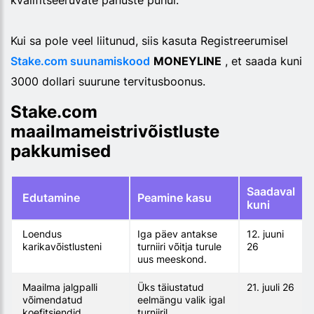
Kui sa pole veel liitunud, siis kasuta Registreerumisel
Stake.com suunamiskood
MONEYLINE
, et saada kuni
3000 dollari suurune tervitusboonus.
Stake.com
maailmameistrivõistluste
pakkumised
Saadaval
Edutamine
Peamine kasu
kuni
Loendus
Iga päev antakse
12. juuni
karikavõistlusteni
turniiri võitja turule
26
uus meeskond.
Maailma jalgpalli
Üks täiustatud
21. juuli 26
võimendatud
eelmängu valik igal
koefitsiendid
turniiril