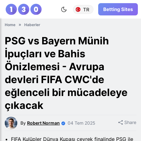
Betting Sites
TR
Home
Haberler
PSG vs Bayern Münih
İpuçları ve Bahis
Önizlemesi - Avrupa
devleri FIFA CWC'de
eğlenceli bir mücadeleye
çıkacak
Share
By
Robert Norman
04 Tem 2025
FIFA Kulüpler Dünya Kupası çeyrek finalinde PSG ile