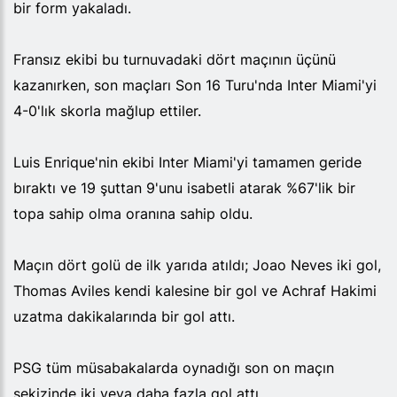
bir form yakaladı.
Fransız ekibi bu turnuvadaki dört maçının üçünü
kazanırken, son maçları Son 16 Turu'nda Inter Miami'yi
4-0'lık skorla mağlup ettiler.
Luis Enrique'nin ekibi Inter Miami'yi tamamen geride
bıraktı ve 19 şuttan 9'unu isabetli atarak %67'lik bir
topa sahip olma oranına sahip oldu.
Maçın dört golü de ilk yarıda atıldı; Joao Neves iki gol,
Thomas Aviles kendi kalesine bir gol ve Achraf Hakimi
uzatma dakikalarında bir gol attı.
PSG tüm müsabakalarda oynadığı son on maçın
sekizinde iki veya daha fazla gol attı.