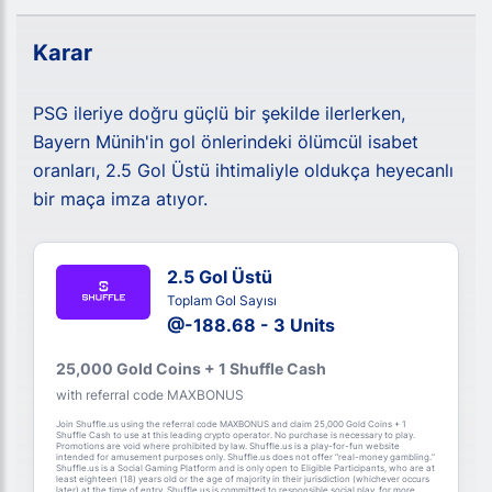
Karar
PSG ileriye doğru güçlü bir şekilde ilerlerken,
Bayern Münih'in gol önlerindeki ölümcül isabet
oranları, 2.5 Gol Üstü ihtimaliyle oldukça heyecanlı
bir maça imza atıyor.
2.5 Gol Üstü
Toplam Gol Sayısı
@-188.68 - 3 Units
25,000 Gold Coins + 1 Shuffle Cash
with referral code MAXBONUS
Join Shuffle.us using the referral code MAXBONUS and claim 25,000 Gold Coins + 1
Shuffle Cash to use at this leading crypto operator. No purchase is necessary to play.
Promotions are void where prohibited by law. Shuffle.us is a play-for-fun website
intended for amusement purposes only. Shuffle.us does not offer “real-money gambling.”
Shuffle.us is a Social Gaming Platform and is only open to Eligible Participants, who are at
least eighteen (18) years old or the age of majority in their jurisdiction (whichever occurs
later) at the time of entry. Shuffle.us is committed to responsible social play, for more