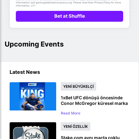
information visit gamingaddictsanonymous.org. Please read their Privacy Policy for more
information. 21+.
Bet at Shuffle
Upcoming Events
Latest News
YENI BÜYÜKELÇI
1xBet UFC dönüşü öncesinde
Conor McGregor küresel marka
elçisi olarak anlaşma imzaladı.
Read More
YENI ÖZELLIK
Stake.com aynı maçta çoklu