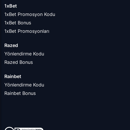
1xBet
1xBet Promosyon Kodu
1xBet Bonus
1xBet Promosyonları
Razed
Yönlendirme Kodu
Razed Bonus
Rainbet
Yönlendirme Kodu
Rainbet Bonus