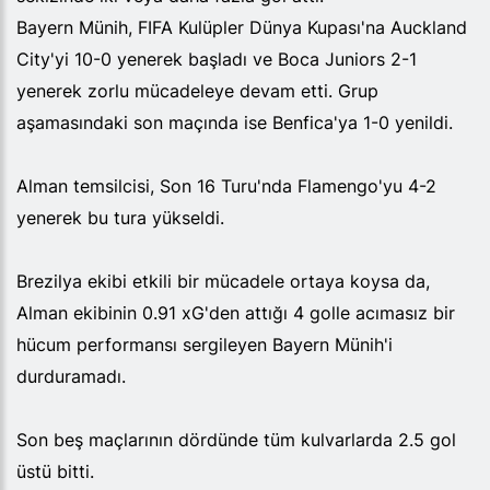
Bayern Münih, FIFA Kulüpler Dünya Kupası'na Auckland
City'yi 10-0 yenerek başladı ve Boca Juniors 2-1
yenerek zorlu mücadeleye devam etti. Grup
aşamasındaki son maçında ise Benfica'ya 1-0 yenildi.
Alman temsilcisi, Son 16 Turu'nda Flamengo'yu 4-2
yenerek bu tura yükseldi.
Brezilya ekibi etkili bir mücadele ortaya koysa da,
Alman ekibinin 0.91 xG'den attığı 4 golle acımasız bir
hücum performansı sergileyen Bayern Münih'i
durduramadı.
Son beş maçlarının dördünde tüm kulvarlarda 2.5 gol
üstü bitti.