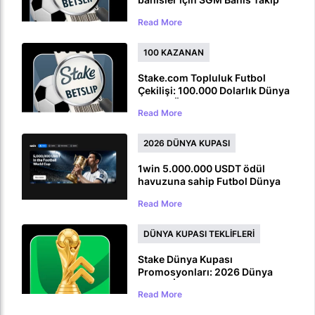
Aracını kullanıma sundu.
Read More
100 KAZANAN
Stake.com Topluluk Futbol
Çekilişi: 100.000 Dolarlık Dünya
Kupası Ödül Çekilişi
Read More
2026 DÜNYA KUPASI
1win 5.000.000 USDT ödül
havuzuna sahip Futbol Dünya
Kupası Turnuvasını başlatıyor.
Read More
DÜNYA KUPASI TEKLIFLERI
Stake Dünya Kupası
Promosyonları: 2026 Dünya
Kupası İçin Futbol Bahis
Read More
Teklifleri