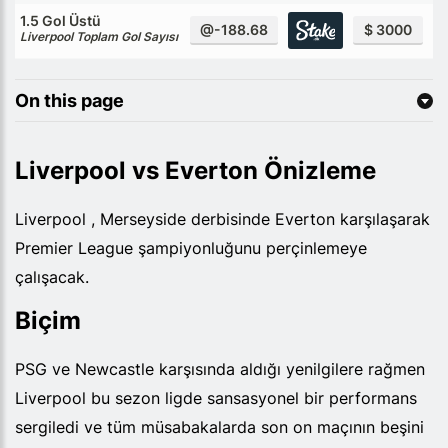
1.5 Gol Üstü
@-188.68
$ 3000
Liverpool Toplam Gol Sayısı
On this page
Liverpool vs Everton Önizleme
Liverpool , Merseyside derbisinde Everton karşılaşarak
Premier League şampiyonluğunu perçinlemeye
çalışacak.
Biçim
PSG ve Newcastle karşısında aldığı yenilgilere rağmen
Liverpool bu sezon ligde sansasyonel bir performans
sergiledi ve tüm müsabakalarda son on maçının beşini