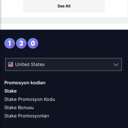
See All
United States
Promosyon kodları
Stake
Stake Promosyon Kodu
Stake Bonusu
Stake Promosyonları