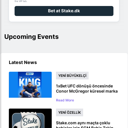
the VIP tab.
Bet at Stake.dk
Upcoming Events
Latest News
YENI BÜYÜKELÇI
1xBet UFC dönüşü öncesinde
Conor McGregor küresel marka
elçisi olarak anlaşma imzaladı.
Read More
YENI ÖZELLIK
Stake.com aynı maçta çoklu
bahisler için SGM Bahis Takip